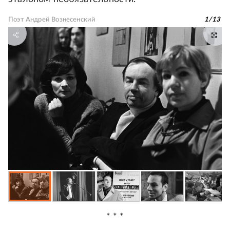
Поэт Андрей Вознесенский
1
/
13
* * *