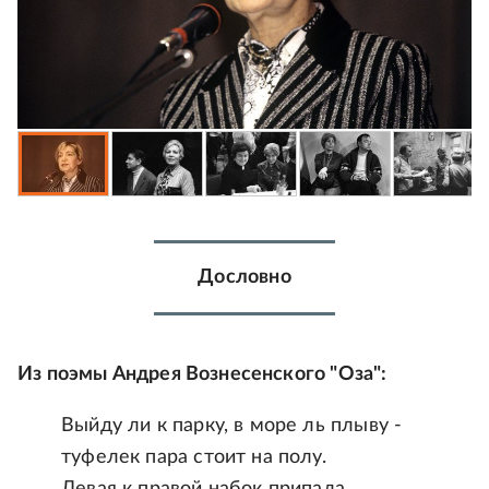
Дословно
Из поэмы Андрея Вознесенского "Оза":
Выйду ли к парку, в море ль плыву -
туфелек пара стоит на полу.
Левая к правой набок припала,