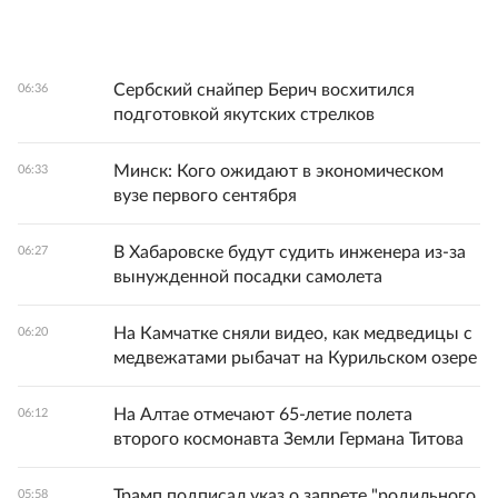
Сербский снайпер Берич восхитился
06:36
подготовкой якутских стрелков
Минск: Кого ожидают в экономическом
06:33
вузе первого сентября
В Хабаровске будут судить инженера из-за
06:27
вынужденной посадки самолета
На Камчатке сняли видео, как медведицы с
06:20
медвежатами рыбачат на Курильском озере
На Алтае отмечают 65-летие полета
06:12
второго космонавта Земли Германа Титова
Трамп подписал указ о запрете "родильного
05:58