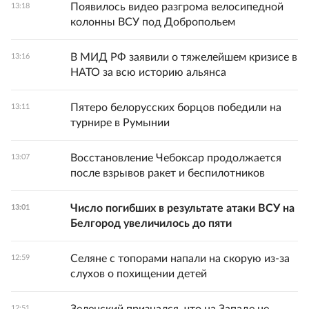
Появилось видео разгрома велосипедной
13:18
колонны ВСУ под Добропольем
В МИД РФ заявили о тяжелейшем кризисе в
13:16
НАТО за всю историю альянса
Пятеро белорусских борцов победили на
13:11
турнире в Румынии
Восстановление Чебоксар продолжается
13:07
после взрывов ракет и беспилотников
Число погибших в результате атаки ВСУ на
13:01
Белгород увеличилось до пяти
Селяне с топорами напали на скорую из-за
12:59
слухов о похищении детей
Зеленский признался, что на Западе не
12:51