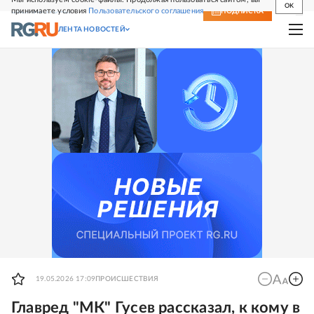
OK
принимаете условия
Пользовательского соглашения
СВЕЖИЙ НОМЕР
ПОДПИСКА
ЛЕНТА НОВОСТЕЙ
19.05.2026 17:09
ПРОИСШЕСТВИЯ
Главред "МК" Гусев рассказал, к кому в