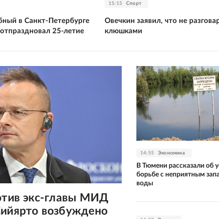
15:15
Спорт
ный в Санкт-Петербурге
Овечкин заявил, что не разгова
 отпраздновал 25-летие
клюшками
14:55
Экономика
В Тюмени рассказали об у
борьбе с неприятным зап
воды
ротив экс-главы МИД
Сийярто возбуждено