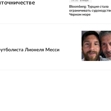
14:50
В мире
яточничестве
Bloomberg: Турция стала
ограничивать судоходств
Черном море
футболиста Лионеля Месси