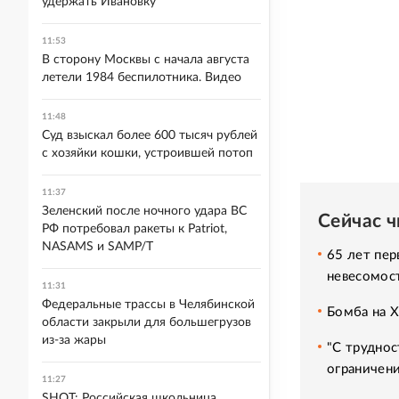
удержать Ивановку
11:53
В сторону Москвы с начала августа
летели 1984 беспилотника. Видео
11:48
Суд взыскал более 600 тысяч рублей
с хозяйки кошки, устроившей потоп
11:37
Зеленский после ночного удара ВС
Сейчас 
РФ потребовал ракеты к Patriot,
NASAMS и SAMP/T
65 лет пер
невесомос
11:31
Федеральные трассы в Челябинской
Бомба на 
области закрыли для большегрузов
из-за жары
"С труднос
ограничени
11:27
SHOT: Российская школьница