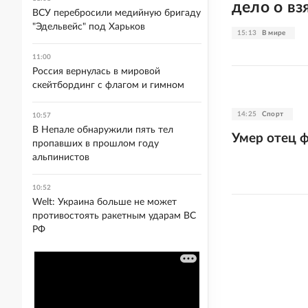
дело о вз
ВСУ перебросили медийную бригаду
"Эдельвейс" под Харьков
15:13
В мире
11:00
Россия вернулась в мировой
скейтбординг с флагом и гимном
14:25
Спорт
10:57
В Непале обнаружили пять тел
Умер отец 
пропавших в прошлом году
альпинистов
10:52
Welt: Украина больше не может
противостоять ракетным ударам ВС
РФ