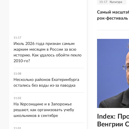
15:17
Культура
Самый масштаб
рок-фестиваль
11:17
Июль 2026 года признан самым
жарким месяцем в России за всю
историю. Как удалось обойти пекло
2010-го?
11:08
Несколько районов Екатеринбурга
остались без воды из-за паводка
11:02
На Херсонщине и в Запорожье
решают, как организовать учебу
Index: П
школьников в сентябре
Венгрии 
11:01