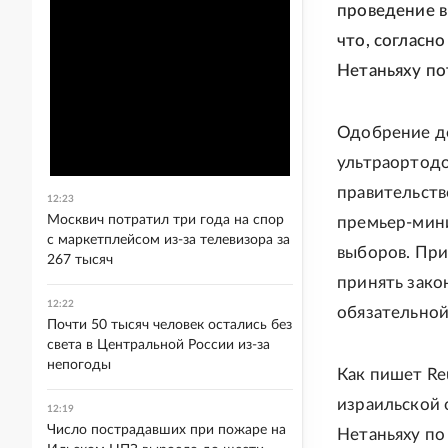
проведение в
что, согласн
Нетаньяху по
Одобрение до
ультраортод
правительств
12:23
Москвич потратил три года на спор
премьер-мини
с маркетплейсом из-за телевизора за
выборов. При
267 тысяч
принять зак
12:22
обязательной
Почти 50 тысяч человек остались без
света в Центральной России из-за
непогоды
Как пишет Re
израильской 
12:19
Число пострадавших при пожаре на
Нетаньяху по