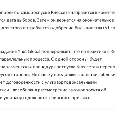
опроект о самороспуске Кнессета направится в комитет
тся дата выборов. Затем он вернется на окончательное
 для этого потребуется одобрение большинства (61 го
издание Ynet Global подчеркивает, что на практике в К
 параллельных процесса. С одной стороны, будет
 парламентская процедура роспуска Кнессета и перено
ругой стороны, Нетаньяху продолжит попытки заблок
счет договоренности с ультраортодоксальными
ями - возобновив рассмотрение законопроекта об
 ультраортодоксов от воинского призыва.