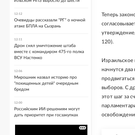
Ильском НПЗ выросло до шести
Теперь закон
12:12
Очевидцы рассказали "РГ" о ночной
согласовывае
атаке БПЛА на Сызрань
утверждение,
12:11
120).
Дрон снял уничтожение штаба
вместе с командиром 475-го полка
ВСУ Настенко
Израильское 
начнутся два
12:06
Мирошник назвал историю про
продвигаться
"похищенных детей" очередным
выборов. С д
бредом
этот шаг за 
12:00
парламентари
Российским ИИ-решениям могут
освобождении
дать приоритет при госзакупках