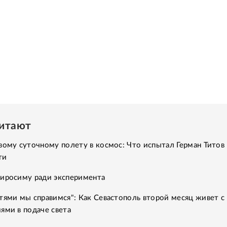
читают
вому суточному полету в космос: Что испытал Герман Титов 
ти
Хиросиму ради эксперимента
тями мы справимся": Как Севастополь второй месяц живет с
ями в подаче света