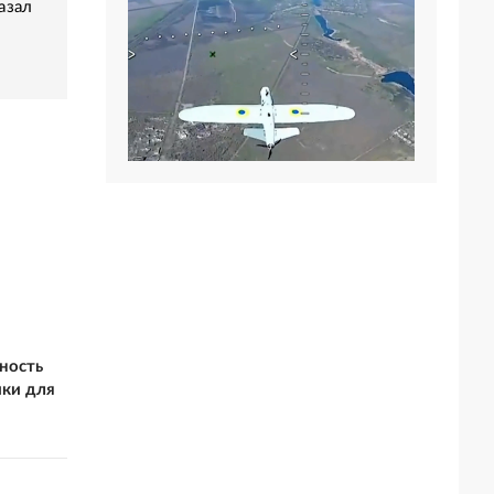
азал
ность
мки для