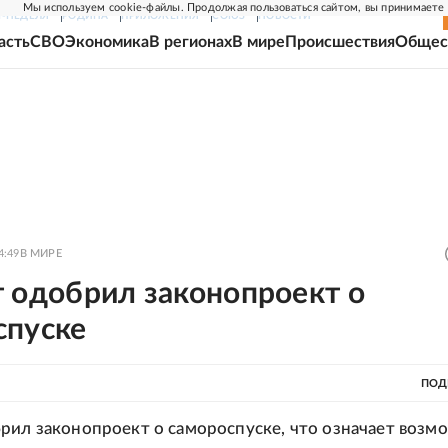
Мы используем cookie-файлы. Продолжая пользоваться сайтом, вы принимаете
Г-НЕДЕЛЯ
РОДИНА
ПРИЛОЖЕНИЯ
СОЮЗ
НОВОСТИ
асть
СВО
Экономика
В регионах
В мире
Происшествия
Общес
4:49
В МИРЕ
т одобрил законопроект о
спуске
ПОД
рил законопроект о самороспуске, что означает возм