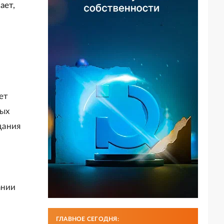
ает,
ет
ных
щания
ании
ГЛАВНОЕ СЕГОДНЯ: