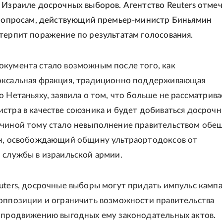
 Израиле досрочных выборов. Агентство Reuters отмеч
о опросам, действующий премьер-министр Биньямин
терпит поражение по результатам голосования.
кумента стало возможным после того, как
оксальная фракция, традиционно поддерживающая
о Нетаньяху, заявила о том, что больше не рассматрива
стра в качестве союзника и будет добиваться досроч
чиной тому стало невыполнение правительством обе
он, освобождающий общину ультраортодоксов от
 службы в израильской армии.
uters, досрочные выборы могут придать импульс камп
оппозиции и ограничить возможности правительства
 продвижению выгодных ему законодательных актов.