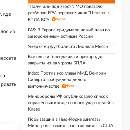
"Получили под хвост": МО показало
разборки FPV-перехватчиков "Центра" с
, где
Видео
БПЛА ВСУ
FAS: В Европе придумали новый план по
лос из
замороженным активам России
Умер отец футболиста Лионеля Месси
Все пляжи Геленджика и пригородов
нессете
закрыты из-за угрозы БПЛА
Index: Против экс-главы МИД Венгрии
са
Сийярто возбуждено дело о
ировать
взяточничестве
Фото
Минобороны РФ опубликовало список
пораженных в ходе ночного удара целей в
Киеве
Побывавший в Нью-Йорке замглавы
Минстроя сравнил качество жилья в США