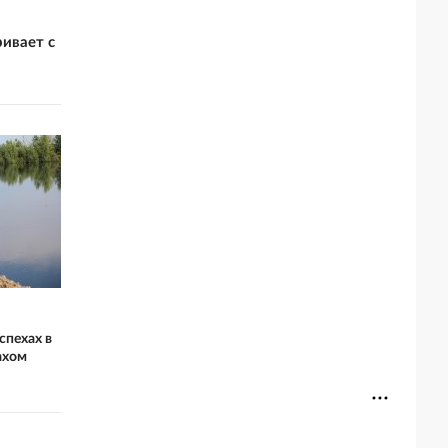
ривает с
спехах в
ахом