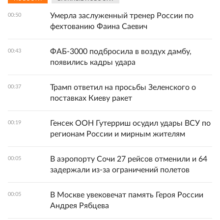
Умерла заслуженный тренер России по
00:50
фехтованию Фаина Саевич
ФАБ-3000 подбросила в воздух дамбу,
00:43
появились кадры удара
Трамп ответил на просьбы Зеленского о
00:37
поставках Киеву ракет
Генсек ООН Гутерриш осудил удары ВСУ по
00:19
регионам России и мирным жителям
В аэропорту Сочи 27 рейсов отменили и 64
00:05
задержали из-за ограничений полетов
В Москве увековечат память Героя России
00:05
Андрея Рябцева