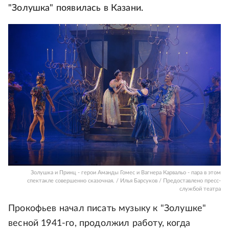
"Золушка" появилась в Казани.
Золушка и Принц - герои Аманды Гомес и Вагнера Карвальо - пара в этом
спектакле совершенно сказочная. / Илья Барсуков / Предоставлено пресс-
службой театра
Прокофьев начал писать музыку к "Золушке"
весной 1941-го, продолжил работу, когда