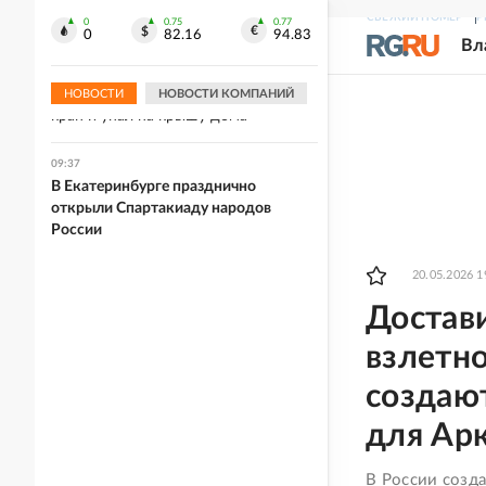
Эквадоре семь человек обвинены в
СВЕЖИЙ НОМЕР
Р
убийстве кандидата в президенты
0
0.75
0.77
0
82.16
94.83
Вл
09:41
В Уфе дрон врезался в строительный
НОВОСТИ
НОВОСТИ КОМПАНИЙ
кран и упал на крышу дома
09:37
В Екатеринбурге празднично
открыли Спартакиаду народов
России
20.05.2026 1
Достави
взлетно
создаю
для Ар
В России созд