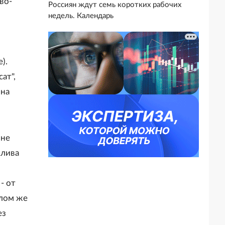
во-
Россиян ждут семь коротких рабочих
недель. Календарь
).
ат",
 на
 не
плива
- от
елом же
ез