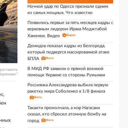
Ночной удар по Одессе признали одним
из самых мощных. Что известно
Появились первые за пять месяцев кадры с
верховным лидером Ирана Моджтабой
Видео
Хаменеи. Видео
Демидов показал кадры из Белгорода,
который подвергся массированной атаке
БПЛА
Фото
В МИД РФ заявили о прямой военной
доставить
Аэромакс"
помощи Украине со стороны Румынии
Россиянка Александрова выбила первую
ракетку мира Соболенко в 1/8 финала
с,
Фото
бен
Такаити промолчала, а мэр Нагасаки
сказал, кто сбросил атомную бомбу на
очных
город
Фото