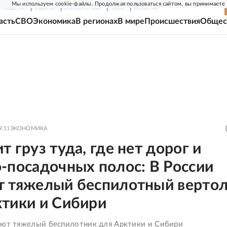
Мы используем cookie-файлы. Продолжая пользоваться сайтом, вы принимаете
Г-НЕДЕЛЯ
РОДИНА
ПРИЛОЖЕНИЯ
СОЮЗ
НОВОСТИ
асть
СВО
Экономика
В регионах
В мире
Происшествия
Общес
9:11
ЭКОНОМИКА
т груз туда, где нет дорог и
-посадочных полос: В России
т тяжелый беспилотный верто
ктики и Сибири
ают тяжелый беспилотник для Арктики и Сибири