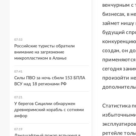
венчурным с 
бизнесах, в 
займет нишу 
будущий спро
07:53
конкуренцию 
Российские туристы обратили
создан, он д
внимание на загрязнение
микропластиком в Аланье
применяются 
сегодня зани
07:41
произойти не
Силы ПВО за ночь сбили 153 БПЛА
ВСУ над 18 регионами РФ
дополнительн
07:21
У берегов Сицилии обнаружен
Статистика п
древнеримский корабль с сотнями
избыточными 
амфор
эксплуатиров
07:19
ретейле толь
Ландшафтный пожар вспыхнул в