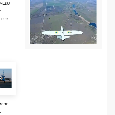
сущая
ю
 все
е
исов
ь