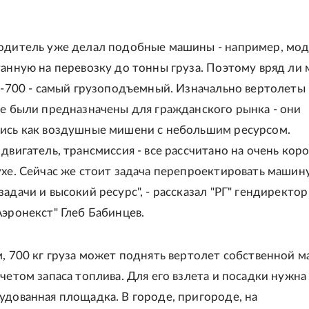
одитель уже делал подобные машины - например, мод
танную на перевозку до тонны груза. Поэтому вряд ли
 В-700 - самый грузоподъемный. Изначально вертолеты
не были предназначены для гражданского рынка - они
ись как воздушные мишени с небольшим ресурсом.
 двигатель, трансмиссия - все рассчитано на очень кор
ухе. Сейчас же стоит задача перепроектировать машин
адачи и высокий ресурс", - рассказал "РГ" гендиректор
Аэронекст" Глеб Бабинцев.
м, 700 кг груза может поднять вертолет собственной м
учетом запаса топлива. Для его взлета и посадки нужна
удованная площадка. В городе, пригороде, на