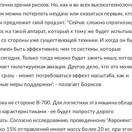
точки зрения рисков. Но, как и во всех высокотехнолог
нем можно потерпеть неудачу или оказаться первым, кт
и предложит свой продукт. "Сейчас сложно спрогнози
с на такой аппарат, который к тому же будет испытыв
со стороны уже существующей техники. И когда он б
олжен быть эффективнее, чем те системы, которые
сегодня. Только тогда можно будет занять нишу, кото
мает пилотируемая авиация. Другое дело, что это мож
 сразу - может потребоваться эффект масштаба, как и
ые меры поддержки", - полагает Борисов.
ока не стороне B-700. Для логистики эта машина обла
характеристиками - ее будет попросту дорого
ать. Согласно исследованию, проведенному "Аэронекст"
ко 15% отправлений имеют массу более 20 кг, при это