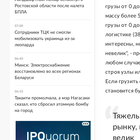
Ростовской области после налета
грузы от 0 д
БПЛА
массу более 5
грузы от 0 д
07:00
Сотрудники ТЦК не смогли
логистике (38
мобилизовать украинца из-за
интересны, н
леопарда
невелик", - 
06:40
любом случае
Минск: Электроснабжение
восстановлено во всех регионах
строя узлы и
Беларуси
Если грузить
становится бу
06:10
Такаити промолчала, а мэр Нагасаки
сказал, кто сбросил атомную бомбу
на город
Тяжелы
рынку, 
велик