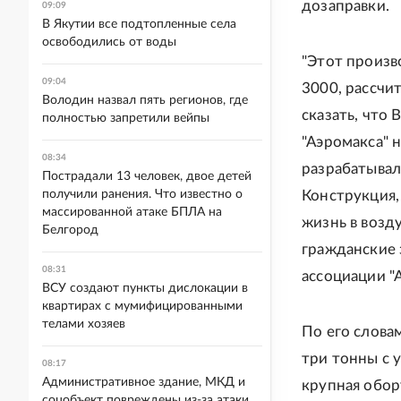
дозаправки.
09:09
В Якутии все подтопленные села
освободились от воды
"Этот произв
09:04
3000, рассчи
Володин назвал пять регионов, где
сказать, что
полностью запретили вейпы
"Аэромакса" 
08:34
разрабатывал
Пострадали 13 человек, двое детей
получили ранения. Что известно о
Конструкция,
массированной атаке БПЛА на
жизнь в возд
Белгород
гражданские з
08:31
ассоциации "
ВСУ создают пункты дислокации в
квартирах с мумифицированными
телами хозяев
По его слова
три тонны с 
08:17
Административное здание, МКД и
крупная обор
соцобъект повреждены из-за атаки