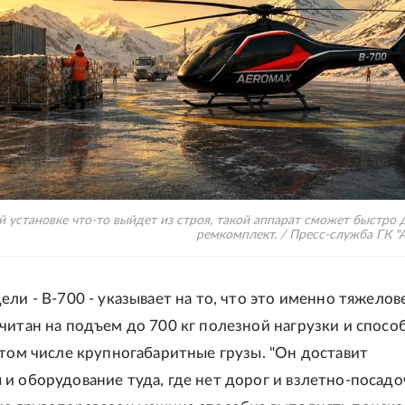
й установке что-то выйдет из строя, такой аппарат сможет быстро 
ремкомплект. / Пресс-служба ГК "
ли - В-700 - указывает на то, что это именно тяжелове
читан на подъем до 700 кг полезной нагрузки и спосо
 том числе крупногабаритные грузы. "Он доставит
и оборудование туда, где нет дорог и взлетно-посад