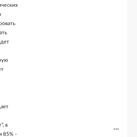
ических
о
ровать
ать
удет
рую
ет
дает
, в
м 85% -