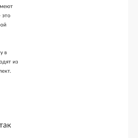
имеют
- это
ной
у в
одят из
лект.
так