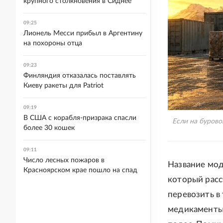
крупного столкновения в Сиднее
09:25
Лионель Месси прибыл в Аргентину
на похороны отца
09:23
Финляндия отказалась поставлять
Киеву ракеты для Patriot
09:19
В США с корабля-призрака спасли
Если на бурово
более 30 кошек
09:11
Число лесных пожаров в
Название моде
Красноярском крае пошло на спад
который расс
перевозить в
медикаменты 