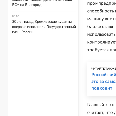
промпредприя
ВСУ на Белгород
способность 
08:00
машину вне п
30 лет назад Кремлевские куранты
ближе ставят
впервые исполнили Государственный
гимн России
использовать
контролирует
требуется пр
ЧИТАЙТЕ ТАКЖ
Российский
это за сам
подходит
Главный эксп
считает, что