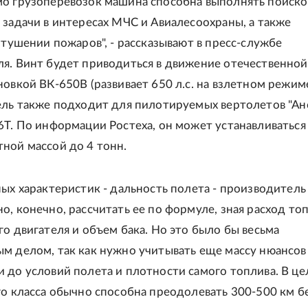
о грузоперевозок машина способна выполнять поиско
 задачи в интересах МЧС и Авиалесоохраны, а также
в тушении пожаров", - рассказывают в пресс-службе
я. Винт будет приводиться в движение отечественной
новкой ВК-650В (развивает 650 л.с. на взлетном режиме
ель также подходит для пилотируемых вертолетов "Анс
6Т. По информации Ростеха, он может устанавливаться
ной массой до 4 тонн.
ных характеристик - дальность полета - производитель
о, конечно, рассчитать ее по формуле, зная расход то
го двигателя и объем бака. Но это было бы весьма
м делом, так как нужно учитывать еще массу нюансов 
 до условий полета и плотности самого топлива. В ц
го класса обычно способна преодолевать 300-500 км б