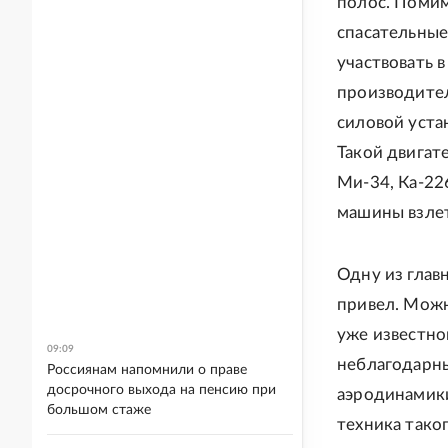
полос. Помим
спасательные
участвовать 
производител
силовой уста
Такой двигат
Ми-34, Ка-22
машины взлет
Одну из глав
привел. Можн
уже известно
09:09
неблагодарны
Россиянам напомнили о праве
досрочного выхода на пенсию при
аэродинамики
большом стаже
техника тако