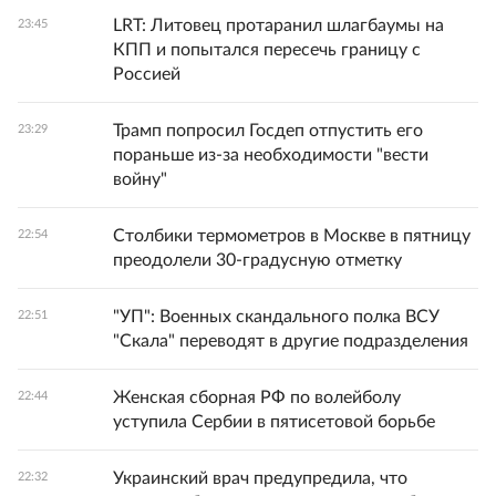
LRT: Литовец протаранил шлагбаумы на
23:45
КПП и попытался пересечь границу с
Россией
Трамп попросил Госдеп отпустить его
23:29
пораньше из-за необходимости "вести
войну"
Столбики термометров в Москве в пятницу
22:54
преодолели 30-градусную отметку
"УП": Военных скандального полка ВСУ
22:51
"Скала" переводят в другие подразделения
Женская сборная РФ по волейболу
22:44
уступила Сербии в пятисетовой борьбе
Украинский врач предупредила, что
22:32