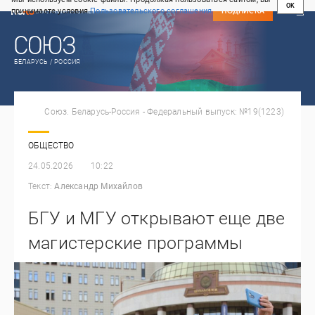
OK
принимаете условия
Пользовательского соглашения
СВЕЖИЙ НОМЕР
ПОДПИСКА
БЕЛАРУСЬ / РОССИЯ
Союз. Беларусь-Россия - Федеральный выпуск: №19(1223)
ОБЩЕСТВО
24.05.2026
10:22
Текст:
Александр Михайлов
БГУ и МГУ открывают еще две
магистерские программы