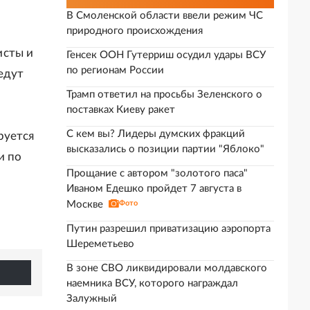
В Смоленской области ввели режим ЧС
природного происхождения
исты и
Генсек ООН Гутерриш осудил удары ВСУ
по регионам России
едут
Трамп ответил на просьбы Зеленского о
поставках Киеву ракет
С кем вы? Лидеры думских фракций
руется
высказались о позиции партии "Яблоко"
и по
Прощание с автором "золотого паса"
Иваном Едешко пройдет 7 августа в
Москве
Фото
Путин разрешил приватизацию аэропорта
Шереметьево
В зоне СВО ликвидировали молдавского
наемника ВСУ, которого награждал
Залужный