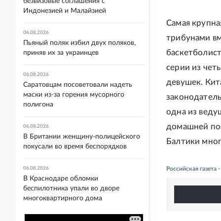
безвизовые соглашения с
Индонезией и Малайзией
Самая крупна
06.08.2026
трибунами вм
Пьяный поляк избил двух поляков,
баскетболист
приняв их за украинцев
серии из чет
06.08.2026
девушек. Кит
Саратовцам посоветовали надеть
маски из-за горения мусорного
законодатель
полигона
одна из веду
домашней по
06.08.2026
В Британии женщину-полицейского
Балтики мног
покусали во время беспорядков
06.08.2026
Российская газета
В Краснодаре обломки
беспилотника упали во дворе
многоквартирного дома