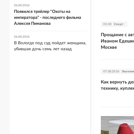
06.08.2026
Появился трейлер "Охоты на
императора" - последнего фильма
Алексея Пиманова
03:00
Спорт
Прощание с ав
06.08.2026
Иваном Едешко
В Вологде под суд пойдет женщина,
Москве
убившая дочь семь лет назад
07.08.2026
Эконом
Как вернуть де
технику, купле