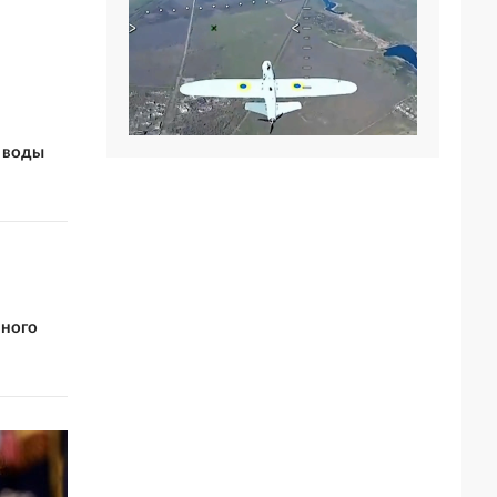
 воды
вного