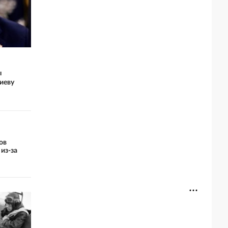
ы
иеву
ов
из-за