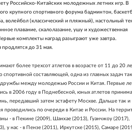
чету Российско-Китайских молодежных летних игр. В
ого крупного спортивного форума бадминтон, баскетб
ба, волейбол (классический и пляжный), настольный те
онное плавание, скалолазание, ушу и художественная
Первые комплекты наград разыграют уже завтра.
 продлятся до 31 мая.
имают более трехсот атлетов в возрасте от 11 до 20 ле
 спортивной составляющей, одна из главных задач та
 дружбы между молодежью России и Китая. Первые л
ись в 2006 году в Поднебесной, юных атлетов приним
инь, передавший затем эстафету Москве. Дальше так 
ия проводились по очереди в Китае и России. На терр
ны - в Пекине (2009), Шанхае (2013), Гуанчжоу (2017),
), у нас - в Пензе (2011), Иркутске (2015), Самаре (2019