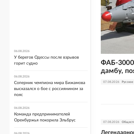
06.08.2026
У берегов Одессы после взрывов
ФАБ-3000
горит судно
дамбу, по
06.08.2026
07.08.2026
Русское
Соперник чемпиона мира Бижамова
высказался о бое с россиянином за
пояс
06.08.2026
Команда предпринимателей
Оренбуржья покорила Эльбрус
07.08.2026
Общест
Легендарно
06.08.2026