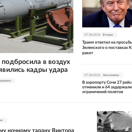
07.08.2026
В мире
Трамп ответил на просьб
Зеленского о поставках К
ракет
 подбросила в воздух
явились кадры удара
07.08.2026
Экономика
 оружие
В аэропорту Сочи 27 рейс
отменили и 64 задержали 
ограничений полетов
во
му ночному тарану Виктора