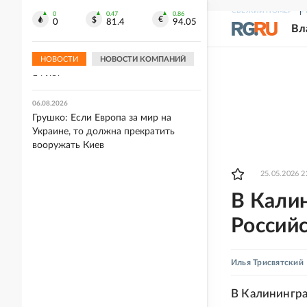
Черным морем
СВЕЖИЙ НОМЕР
Р
0
0.47
0.86
0
81.4
94.05
Вл
06.08.2026
Страны Европы достигли
антирекорда по закачке газа в ПХГ за
НОВОСТИ
НОВОСТИ КОМПАНИЙ
14 лет
06.08.2026
Грушко: Если Европа за мир на
Украине, то должна прекратить
вооружать Киев
25.05.2026 2
В Кали
Россий
Илья Трисвятский
В Калинингра