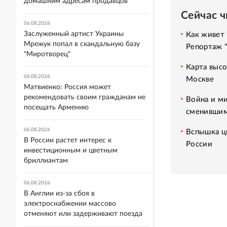
домашним адресам продавцов
Сейчас 
06.08.2026
Заслуженный артист Украины
Как живет 
Мрежук попал в скандальную базу
Репортаж 
"Миротворец"
Карта высо
06.08.2026
Москве
Матвиенко: Россия может
рекомендовать своим гражданам не
Война и ми
посещать Армению
сменившим
06.08.2026
Вспышка ци
В России растет интерес к
России
инвестиционным и цветным
бриллиантам
06.08.2026
В Англии из-за сбоя в
электроснабжении массово
отменяют или задерживают поезда