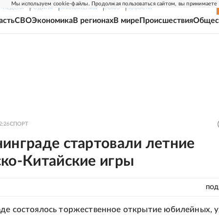
Мы используем cookie-файлы. Продолжая пользоваться сайтом, вы принимаете
Г-НЕДЕЛЯ
РОДИНА
ПРИЛОЖЕНИЯ
СОЮЗ
НОВОСТИ
асть
СВО
Экономика
В регионах
В мире
Происшествия
Общес
2:26
СПОРТ
нинграде стартовали летние
ско-Китайские игры
ПОД
де состоялось торжественное открытие юбилейных, 