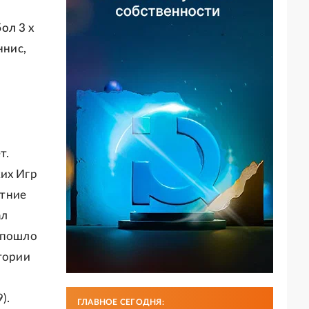
ол 3 х
ннис,
т.
ких Игр
етние
ал
и пошло
итории
).
ГЛАВНОЕ СЕГОДНЯ: