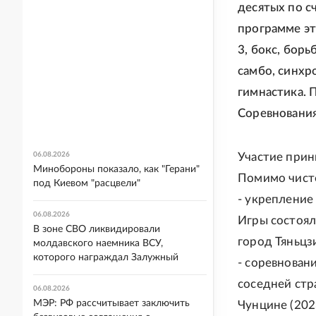
десятых по с
программе эт
3, бокс, борь
самбо, синхр
гимнастика. 
Соревнования
06.08.2026
Участие прин
Минобороны показало, как "Герани"
Помимо чисто
под Киевом "расцвели"
- укрепление
06.08.2026
Игры состоял
В зоне СВО ликвидировали
город Тяньцз
молдавского наемника ВСУ,
которого награждал Залужный
- соревнован
соседней стра
06.08.2026
МЭР: РФ рассчитывает заключить
Чунцине (2023