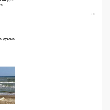
ев
х руслах