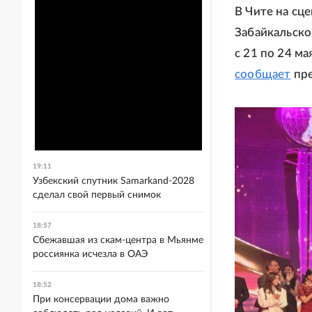
В Чите на сц
Забайкальск
с 21 по 24 м
сообщает
пре
19:11
Узбекский спутник Samarkand-2028
сделал свой первый снимок
18:57
Сбежавшая из скам-центра в Мьянме
россиянка исчезла в ОАЭ
18:52
При консервации дома важно