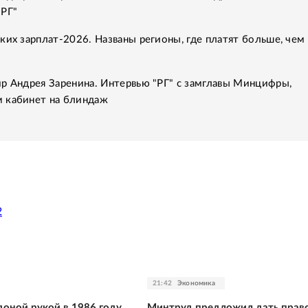
"РГ"
ких зарплат-2026. Названы регионы, где платят больше, чем 
р Андрея Заренина. Интервью "РГ" с замглавы Минцифры,
 кабинет на блиндаж
2
21:42
Экономика
оной рукой в 1986 году
Минтруд предложил дать право