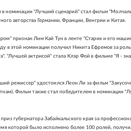
 в номинации "Лучший сценарий" стал фильм "Молчал
тного авторства Германии, Франции, Венгрии и Китая.
ром" признан Лим Кай Тун в ленте "Старик и его машин
ду в этой номинации получил Никита Ефремов за роль
". "Лучшей актрисой" стала Клэр Фой в фильме "Я - зн
ший режиссер" удостоился Леон Ли за фильм "Закусоч
етнам). Фильм также стал победителем в номинации "
приз губернатора Забайкальского края за профессион
ремя которой было исполнено более 100 ролей, получи