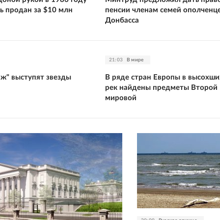
ь продан за $10 млн
пенсии членам семей ополченц
Донбасса
21:03
В мире
аж" выступят звезды
В ряде стран Европы в высохши
рек найдены предметы Второй
мировой