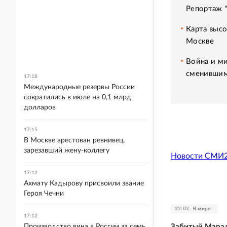
Репортаж 
Карта высо
Москве
Война и ми
сменившим
17:18
Международные резервы России
сократились в июле на 0,1 млрд
долларов
17:15
В Москве арестован ревнивец,
зарезавший жену-коллегу
Новости СМИ
17:12
Ахмату Кадырову присвоили звание
Героя Чечни
22:02
В мире
17:12
Забитый Марад
Производство вина в России за семь