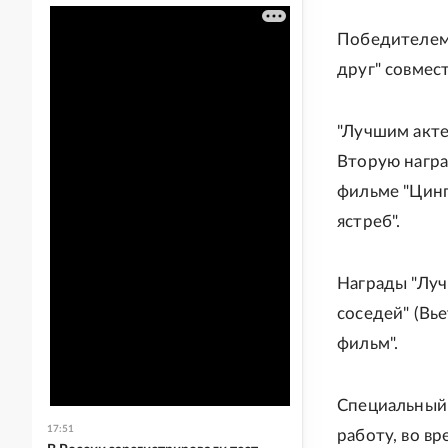
Победителем
друг" совмес
"Лучшим акте
Вторую награ
фильме "Цинга
ястреб".
Награды "Луч
соседей" (Вь
фильм".
Специальный 
17:51
работу, во в