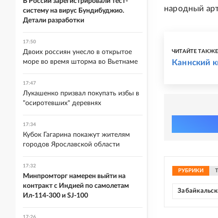
В России зарегистрировали тест-
народный арт
систему на вирус Бундибуджио.
Детали разработки
17:50
Двоих россиян унесло в открытое
ЧИТАЙТЕ ТАКЖ
море во время шторма во Вьетнаме
Каннский к
17:47
Лукашенко призвал покупать избы в
"осиротевших" деревнях
17:34
Кубок Гагарина покажут жителям
городов Ярославской области
17:32
РУБРИКИ
Минпромторг намерен выйти на
контракт с Индией по самолетам
Забайкальск
Ил-114-300 и SJ-100
17:26