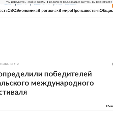
Мы используем cookie-файлы. Продолжая пользоваться сайтом, вы принимаете
Г-НЕДЕЛЯ
РОДИНА
ПРИЛОЖЕНИЯ
СОЮЗ
НОВОСТИ
асть
СВО
Экономика
В регионах
В мире
Происшествия
Общес
4:33
КУЛЬТУРА
 определили победителей
альского международного
стиваля
ПОД