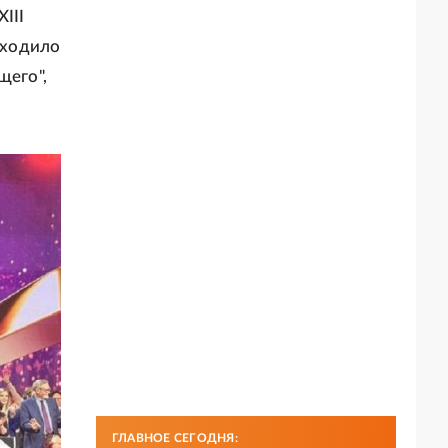
III
оходило
щего",
ГЛАВНОЕ СЕГОДНЯ: