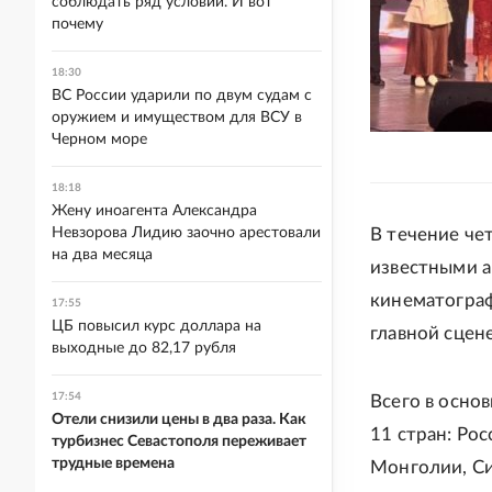
соблюдать ряд условий. И вот
почему
18:30
ВС России ударили по двум судам с
оружием и имуществом для ВСУ в
Черном море
18:18
Жену иноагента Александра
Невзорова Лидию заочно арестовали
В течение че
на два месяца
известными а
кинематограф
17:55
ЦБ повысил курс доллара на
главной сцен
выходные до 82,17 рубля
17:54
Всего в осно
Отели снизили цены в два раза. Как
11 стран: Рос
турбизнес Севастополя переживает
трудные времена
Монголии, Си