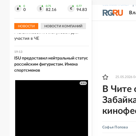
Украине после пожара на
СВЕЖИЙ НОМЕР
Р
крупнейшем складе
0
0.75
0.77
0
82.16
94.83
Вл
19:13
Хорватия отказалась выдать визы
НОВОСТИ
НОВОСТИ КОМПАНИЙ
Мельниковой и Листуновой для
участия в ЧЕ
19:13
ISU предоставил нейтральный статус
российским фигуристам. Имена
спортсменов
25.05.2026 0
В Чите
Забайк
кинофе
Софья Попова