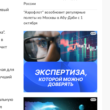
России
ивый
"Аэрофлот" возобновит регулярные
полеты из Москвы в Абу-Даби с 1
октября
а".
 в
ачит
ная для
Лучший
альную
л