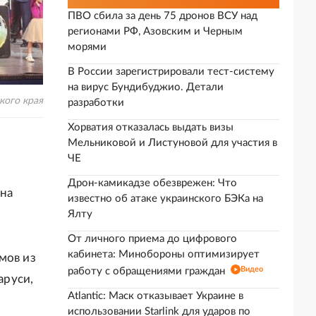
ПВО сбила за день 75 дронов ВСУ над
регионами РФ, Азовским и Черным
морями
В России зарегистрировали тест-систему
на вирус Бундибуджио. Детали
кого края
разработки
Хорватия отказалась выдать визы
Мельниковой и Листуновой для участия в
ЧЕ
Дрон-камикадзе обезврежен: Что
 на
известно об атаке украинского БЭКа на
Ялту
От личного приема до цифрового
кабинета: Минобороны оптимизирует
мов из
Видео
работу с обращениями граждан
аруси,
Atlantic: Маск отказывает Украине в
использовании Starlink для ударов по