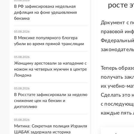
05.08.2026
росте э
В РФ зафиксирована недельная
дефляция на фоне удешевления
бензина
Документ с п
правовой инф
05.08.2026
В Мексике популярного блогера
Федеральный 
убили во время прямой трансляции
законодатель
05.08.2026
Женщину арестовали за нападение с
Теперь образ
ножом на четверых мужчин в центре
Лондона
получать зак
их учебно-ма
05.08.2026
Сделать это н
В Росстате зафиксировали за неделю
снижение цен на бензин и
с последующ
дизтопливо
каждые пять 
05.08.2026
Митина: Секретная полиция Израиля
ШАБАК задержала историка