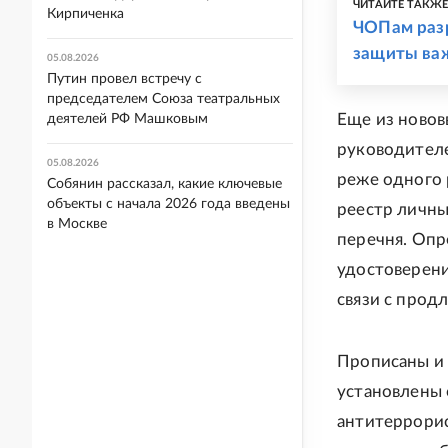
ЧИТАЙТЕ ТАКЖ
Кирпиченка
ЧОПам разр
защиты ва
05.08.2026
Путин провел встречу с
председателем Союза театральных
Еще из новов
деятелей РФ Машковым
руководителе
05.08.2026
реже одного р
Собянин рассказал, какие ключевые
объекты с начала 2026 года введены
реестр личны
в Москве
перечня. Опр
удостоверени
связи с прод
Прописаны и 
установлены 
антитеррорис