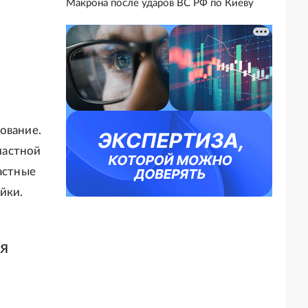
Макрона после ударов ВС РФ по Киеву
ование.
 частной
астные
йки.
я