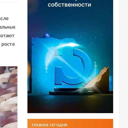
исле
иальных
ботают
 росте
ГЛАВНОЕ СЕГОДНЯ: