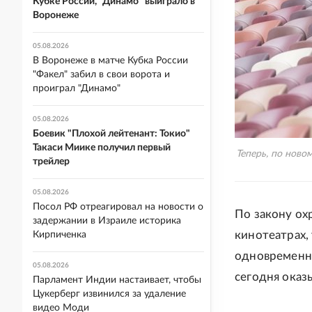
Кубке России, "Динамо" выиграло в
Воронеже
05.08.2026
В Воронеже в матче Кубка России
"Факел" забил в свои ворота и
проиграл "Динамо"
05.08.2026
Боевик "Плохой лейтенант: Токио"
Такаси Миике получил первый
Теперь, по ново
трейлер
05.08.2026
Посол РФ отреагировал на новости о
По закону ох
задержании в Израиле историка
кинотеатрах, 
Кирпиченка
одновременно
05.08.2026
сегодня оказ
Парламент Индии настаивает, чтобы
Цукерберг извинился за удаление
видео Моди