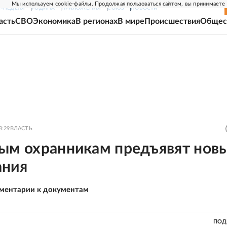
Мы используем cookie-файлы. Продолжая пользоваться сайтом, вы принимаете
Г-НЕДЕЛЯ
РОДИНА
ПРИЛОЖЕНИЯ
СОЮЗ
НОВОСТИ
асть
СВО
Экономика
В регионах
В мире
Происшествия
Общес
8:29
ВЛАСТЬ
ным охранникам предъявят нов
ания
ментарии к документам
ПОД