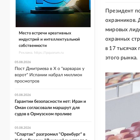
Президент по
охранников. Д
мировых лиде
Место встречи креативных
охранных стр
индустрий и интеллектуальной
собственности
в 17 тысячах
Реклама. https://ipquorum.ru
этого рынка.
05.08.2026
Пост Дмитриева в X о "варварах у
ворот" Испании набрал миллион
просмотров
05.08.2026
Гарантии безопасности нет: Иран и
Оман согласовали маршрут для
судов в Ормузском проливе
05.08.2026
"Спартак" разгромил "Оренбург" в