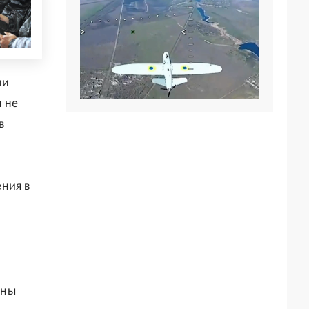
ии
 не
в
ния в
аны