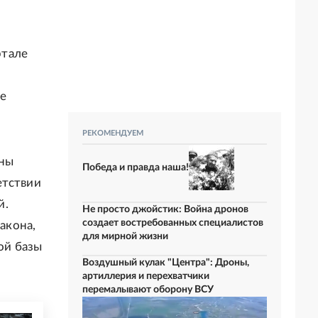
ртале
е
РЕКОМЕНДУЕМ
жны
Победа и правда наша!
етствии
й.
Не просто джойстик: Война дронов
создает востребованных специалистов
акона,
для мирной жизни
ой базы
Воздушный кулак "Центра": Дроны,
артиллерия и перехватчики
перемалывают оборону ВСУ