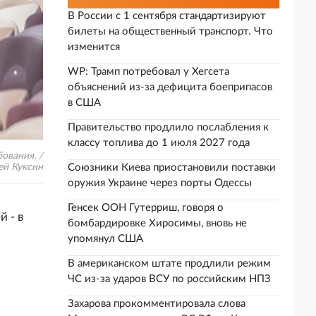
В России с 1 сентября стандартизируют
билеты на общественный транспорт. Что
изменится
WP: Трамп потребовал у Хегсета
объяснений из-за дефицита боеприпасов
в США
Правительство продлило послабления к
классу топлива до 1 июля 2027 года
ования. /
ей Куксин
Союзники Киева приостановили поставки
оружия Украине через порты Одессы
Генсек ООН Гутерриш, говоря о
 - в
бомбардировке Хиросимы, вновь не
упомянул США
В американском штате продлили режим
ЧС из-за ударов ВСУ по российским НПЗ
Захарова прокомментировала слова