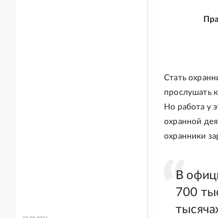
Пра
Стать охранн
прослушать к
Но работа у э
охранной дея
охранники за
В офиц
700 ты
тысяча