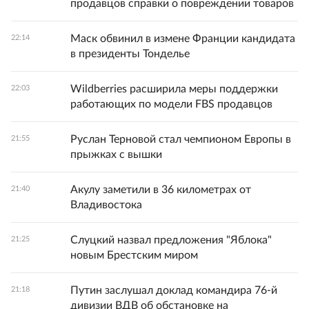
продавцов справки о повреждении товаров
Маск обвинил в измене Франции кандидата
22:14
в президенты Тонделье
Wildberries расширила меры поддержки
22:03
работающих по модели FBS продавцов
Руслан Терновой стал чемпионом Европы в
21:55
прыжках с вышки
Акулу заметили в 36 километрах от
21:40
Владивостока
Слуцкий назвал предложения "Яблока"
21:25
новым Брестским миром
Путин заслушал доклад командира 76-й
21:18
дивизии ВДВ об обстановке на