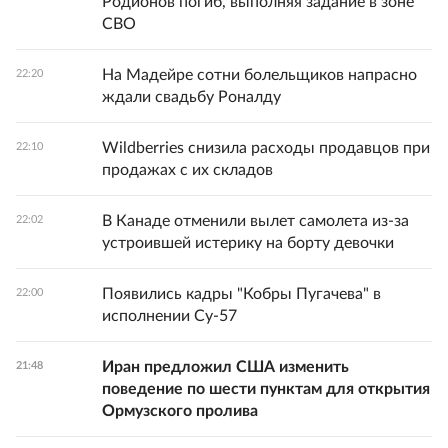
Родионов погиб, выполняя задание в зоне
СВО
На Мадейре сотни болельщиков напрасно
22:20
ждали свадьбу Роналду
Wildberries снизила расходы продавцов при
22:10
продажах с их складов
В Канаде отменили вылет самолета из-за
22:02
устроившей истерику на борту девочки
Появились кадры "Кобры Пугачева" в
22:00
исполнении Су-57
Иран предложил США изменить
21:48
поведение по шести пунктам для открытия
Ормузского пролива