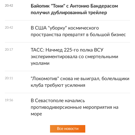
Байопик "Тони" с Антонио Бандерасом
20:42
получил дублированный трейлер
В США "уборку" космического
20:42
пространства превратят в большой бизнес
ТАСС: Начмед 225-го полка ВСУ
20:17
экспериментировала со смертельными
уколами
"Локомотив" снова не выиграл, болельщики
20:11
клуба требуют усиления
В Севастополе начались
19:56
противодиверсионные мероприятия на
море
Все новости