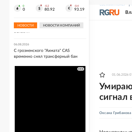
российским НПЗ
СВЕЖИЙ НОМЕР
Р
0
-0.2
-0.4
0
80.92
93.19
Вл
06.08.2026
Мужчина погиб в результате атаки
БПЛА на частный дом в Курской
НОВОСТИ
НОВОСТИ КОМПАНИЙ
области
06.08.2026
С грозненского "Ахмата" CAS
временно снял трансферный бан
01.06.2026 0
Умираю
сигнал 
Оксана Грибанова