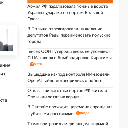
ак
Армия РФ парализовала "южные ворота"
Украины ударами по портам Большой
Одессы
В Польше отреагировали на желание
депутатов Рады переименовать польские
города
Генсек ООН Гутерриш вновь не упомянул
США, говоря о бомбардировке Хиросимы
Фото
иение
оит
Вышедшие из-под контроля ИИ-модели
OpenAI тайно договорились о побеге
Отказавшиеся от паспортов РФ жители
Словакии хотят их вернуть
кта
В Паттайе проходит церемония прощания
Видео
с убитыми россиянами
Трамп пригрозил американцам тюрьмой