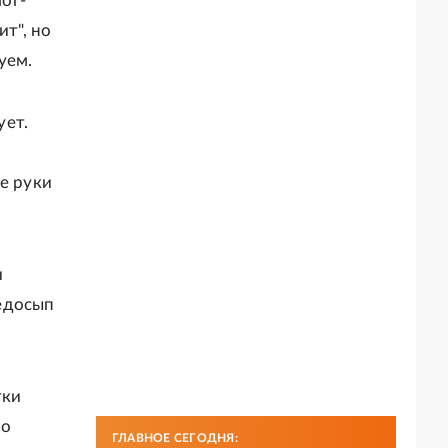
ог-
ит", но
уем.
ует.
е руки
и
едосып
тки
но
ГЛАВНОЕ СЕГОДНЯ: