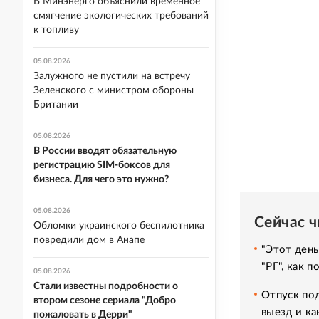
В Минэнерго объяснили временное
смягчение экологических требований
к топливу
05.08.2026
Залужного не пустили на встречу
Зеленского с министром обороны
Британии
05.08.2026
В России вводят обязательную
регистрацию SIM-боксов для
бизнеса. Для чего это нужно?
05.08.2026
Сейчас 
Обломки украинского беспилотника
повредили дом в Анапе
"Этот день
"РГ", как 
05.08.2026
Стали известны подробности о
Отпуск под
втором сезоне сериала "Добро
выезд и ка
пожаловать в Дерри"