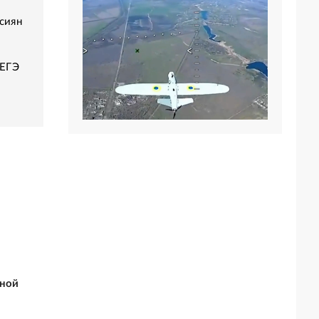
сиян
 ЕГЭ
чной