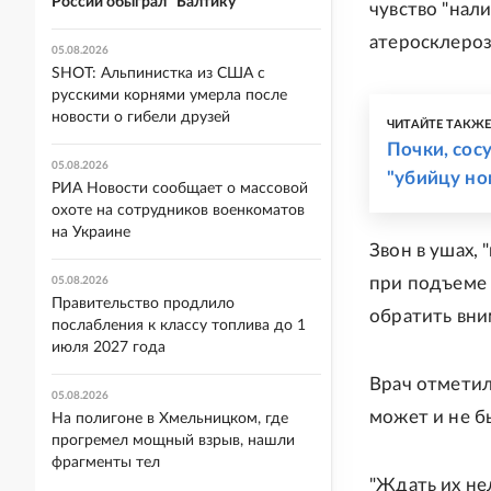
России обыграл "Балтику"
чувство "нали
атеросклероз
05.08.2026
SHOT: Альпинистка из США с
русскими корнями умерла после
новости о гибели друзей
ЧИТАЙТЕ ТАКЖ
Почки, сосу
05.08.2026
"убийцу но
РИА Новости сообщает о массовой
охоте на сотрудников военкоматов
на Украине
Звон в ушах,
при подъеме 
05.08.2026
Правительство продлило
обратить вни
послабления к классу топлива до 1
июля 2027 года
Врач отметил
05.08.2026
может и не б
На полигоне в Хмельницком, где
прогремел мощный взрыв, нашли
фрагменты тел
"Ждать их не