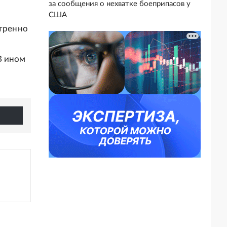
за сообщения о нехватке боеприпасов у
США
стренно
В ином