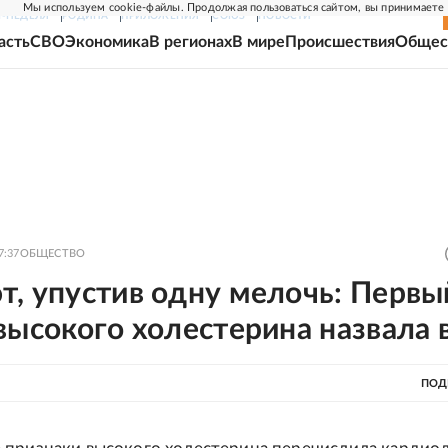
Мы используем cookie-файлы. Продолжая пользоваться сайтом, вы принимаете
Г-НЕДЕЛЯ
РОДИНА
ПРИЛОЖЕНИЯ
СОЮЗ
НОВОСТИ
асть
СВО
Экономика
В регионах
В мире
Происшествия
Общес
7:37
ОБЩЕСТВО
т, упустив одну мелочь: Первы
высокого холестерина назвала 
ПОД