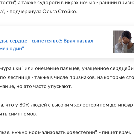
тости", а также судороги в икрах ночью - ранний призн
а", - подчеркнула Ольга Стойко.
Е
ды, сердце - сыпется всё: Врач назвал
мер один"
 "мурашки" или онемение пальцев, учащенное сердцеб
по лестнице - также в числе признаков, на которые ст
мание, но это часто упускают.
а, что у 80% людей с высоким холестерином до инфар
ыть симптомов.
льзя, нужно нормализовать холестерин", - пишет врач.