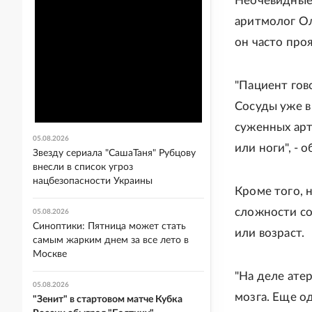
Неочевидные 
аритмолог Оль
он часто про
"Пациент гово
Сосуды уже в
суженных арт
05.08.2026
или ноги", - 
Звезду сериала "СашаТаня" Рубцову
внесли в список угроз
нацбезопасности Украины
Кроме того, 
сложности со
05.08.2026
Синоптики: Пятница может стать
или возраст.
самым жарким днем за все лето в
Москве
"На деле ате
05.08.2026
мозга. Еще од
"Зенит" в стартовом матче Кубка