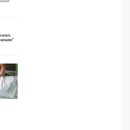
тышье
казал,
свежее"