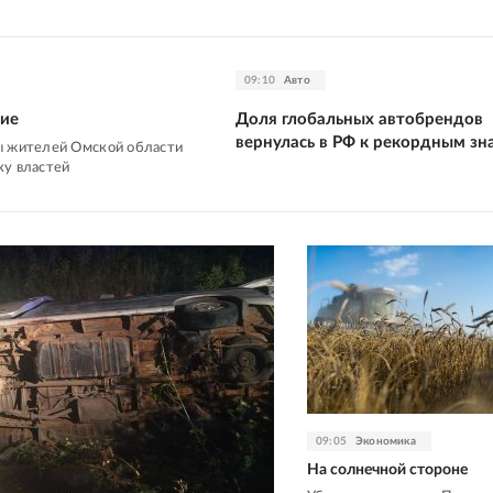
09:10
Авто
ие
Доля глобальных автобрендов
вернулась в РФ к рекордным зн
ы жителей Омской области
ку властей
09:05
Экономика
На солнечной стороне