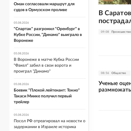
Оман согласовали маршрут для
судов в Ормузском проливе
В Сарато
пострадал
05.08.2026
"Спартак" разгромил "Оренбург" в
09:08
Происшестви
Кубке России, "Динамо" выиграло в
Воронеже
05.08.2026
В Воронеже в матче Кубка России
"Факел" забил в свои ворота и
проиграл "Динамо"
08:56
Общество
Ученые оцен
05.08.2026
размножать
Боевик "Плохой лейтенант: Токио"
Такаси Миике получил первый
трейлер
05.08.2026
Посол РФ отреагировал на новости о
задержании в Израиле историка