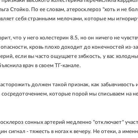
признаки высокого холестерина перечислила кардиол
га Стойко. По ее словам, атеросклероз "хоть и не бол
являет себя странными мелочами, которые мы игнорир
рит, что у него холестерин 8.5, но он ничего не чувств
 опасности, кровь плохо доходит до конечностей из-за
ерий, если вы часто ощущаете зябкость, у вас холодны
объяснила врач в своем ТГ-канале.
насторожить должен такой признак, как забывчивость 
 сосредоточением, которые порой мы списываем на н
росклероз сонных артерий медленно "отключает" учас
ин сигнал - тяжесть в ногах к вечеру. Не отеки, а имен