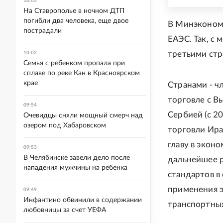
10:05
На Ставрополье в ночном ДТП
погибли два человека, еще двое
В Минэкономр
пострадали
ЕАЭС. Так, с
третьими стр
10:02
Семья с ребенком пропала при
сплаве по реке Кан в Красноярском
крае
Странами - ч
торговле с Вь
09:54
Сербией (с 20
Очевидцы сняли мощный смерч над
озером под Хабаровском
торговли Ира
главу в эконо
09:53
В Челябинске завели дело после
дальнейшее р
нападения мужчины на ребенка
стандартов в
применения э
09:49
Инфантино обвинили в содержании
транспортны
любовницы за счет УЕФА