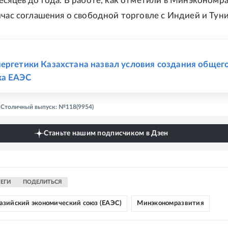
есяцев до года. В работе, как отметили в Минэкономра
йчас соглашения о свободной торговле с Индией и Тун
Е
ергетики Казахстана назвал условия создания общег
ка ЕАЭС
- Столичный выпуск: №118(9954)
Станьте нашим подписчиком в Дзен
ТЕГИ
ПОДЕЛИТЬСЯ
азийский экономический союз (ЕАЭС)
Минэкономразвития