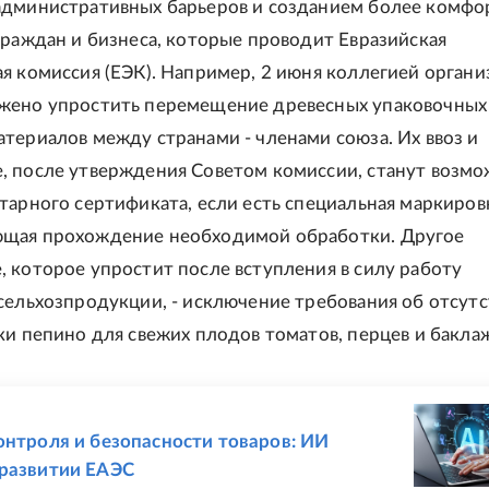
административных барьеров и созданием более комфо
граждан и бизнеса, которые проводит Евразийская
я комиссия (ЕЭК). Например, 2 июня коллегией органи
жено упростить перемещение древесных упаковочных
териалов между странами - членами союза. Их ввоз и
, после утверждения Советом комиссии, станут возм
тарного сертификата, если есть специальная маркиров
щая прохождение необходимой обработки. Другое
 которое упростит после вступления в силу работу
сельхозпродукции, - исключение требования об отсут
ки пепино для свежих плодов томатов, перцев и бакла
Е
онтроля и безопасности товаров: ИИ
развитии ЕАЭС