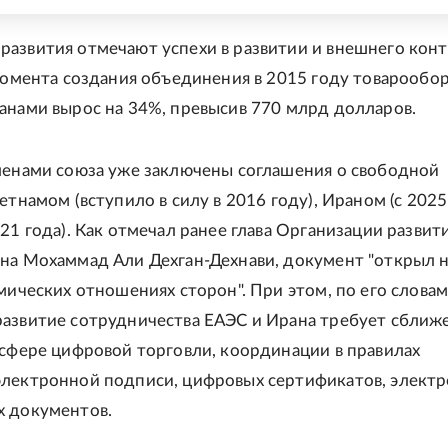
азвития отмечают успехи в развитии и внешнего кон
 момента создания объединения в 2015 году товарообор
анами вырос на 34%, превысив 770 млрд долларов.
ленами союза уже заключены соглашения о свободной
етнамом (вступило в силу в 2016 году), Ираном (с 2025
21 года). Как отмечал ранее глава Организации развит
на Мохаммад Али Дехган-Дехнави, документ "открыл 
мических отношениях сторон". При этом, по его словам
азвитие сотрудничества ЕАЭС и Ирана требует сближ
 сфере цифровой торговли, координации в правилах
лектронной подписи, цифровых сертификатов, элект
х документов.