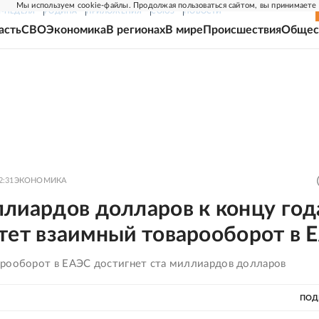
Мы используем cookie-файлы. Продолжая пользоваться сайтом, вы принимаете
Г-НЕДЕЛЯ
РОДИНА
ПРИЛОЖЕНИЯ
СОЮЗ
НОВОСТИ
асть
СВО
Экономика
В регионах
В мире
Происшествия
Общес
2:31
ЭКОНОМИКА
лиардов долларов к концу год
стет взаимный товарооборот в 
рооборот в ЕАЭС достигнет ста миллиардов долларов
ПОД