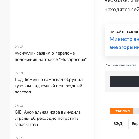
нескольких м
находятся се
ЧИТАЙТЕ ТАКЖ
Министр эн
энергорын
09:17
Хуснуллин заявил о переломе
положения на трассе "Новороссия"
Российская газета 
09:13
Под Тюменью самосвал обрушил
кузовом надземный пешеходный
переход
09:12
РУБРИКИ
GIE: Аномальная жара вынудила
страны ЕС рекордно потратить
ВЭД
Евр
запасы газа
09:11