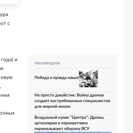
тура
от с
 года) и
РЕКОМЕНДУЕМ
ия
новую
Победа и правда наша!
,
ения
Не просто джойстик: Война дронов
создает востребованных специалистов
для мирной жизни
ронных
Воздушный кулак "Центра": Дроны,
артиллерия и перехватчики
перемалывают оборону ВСУ