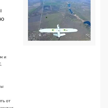
ы
ью
м и
.
ны
ять от