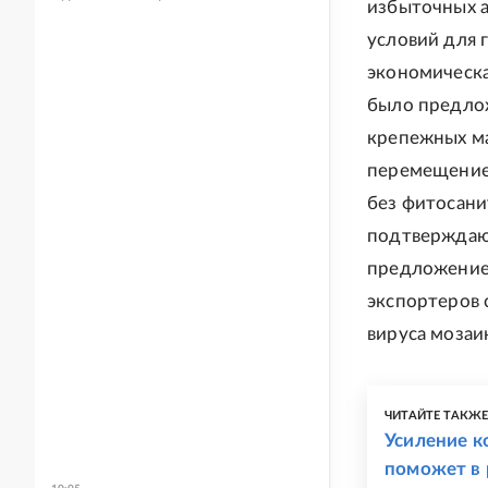
избыточных 
условий для 
экономическа
было предло
крепежных ма
перемещение
без фитосани
подтверждаю
предложение,
экспортеров 
вируса мозаи
ЧИТАЙТЕ ТАКЖ
Усиление к
поможет в 