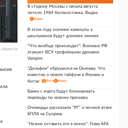
В сторону Москвы с начала августа
летело 1984 беспилотника. Видео
Видео
В этом году осенние каникулы у
школьников будут длиннее зимних
"Что вообще происходит": Военные РФ
 Новости
атакуют ВСУ трофейными дронами
Vampire
"Дельфин" обрушился на Окинаву. Что
высив
известно о новом тайфуне в Японии и
Китае
Фото
Видео
щила
Банки с марта будут блокировать
переводы по новому признаку
Очевидцы рассказали "РГ" о ночной атаке
БПЛА на Сызрань
ем
"Нужно оставить его в покое": Глава AFA