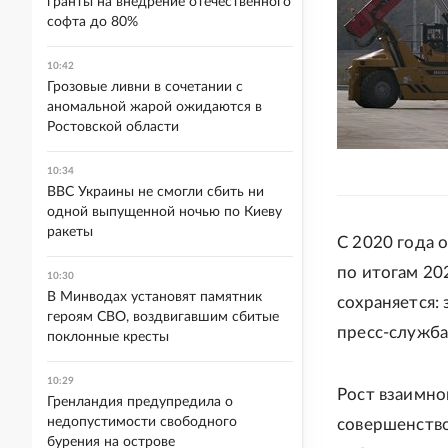
гранты на внедрение отечественного
софта до 80%
10:42
Грозовые ливни в сочетании с
аномальной жарой ожидаются в
Ростовской области
10:34
ВВС Украины не смогли сбить ни
одной выпущенной ночью по Киеву
ракеты
С 2020 года 
по итогам 20
10:30
В Минводах установят памятник
сохраняется:
героям СВО, воздвигавшим сбитые
пресс-служба
поклонные кресты
10:29
Рост взаимно
Гренландия предупредила о
недопустимости свободного
совершенство
бурения на острове