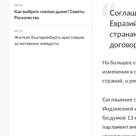
09:46
Соглаш
Как выбрать спелую дыню? Советы
Роскачества
Еврази
09:19
страна
Жителя Екатеринбурга арестовали
догово
за матерные анекдоты
На большее с
изменения в 
страной, о р
Соглашение с 
Индонезией 
Госдумой 13 
парламентами