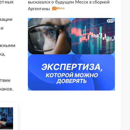
ртных
высказался о будущем Месси в сборной
Аргентины
Фото
зации
 и
ожными
ка,
ствии
жанов.