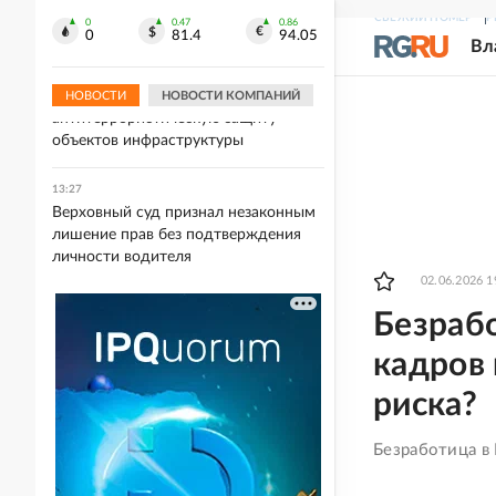
"Комус" снизил цены на 94 позиции
СВЕЖИЙ НОМЕР
Р
для школы по предложению ФАС
0
0.47
0.86
0
81.4
94.05
Вл
13:31
Путин обсудил с Совбезом
НОВОСТИ
НОВОСТИ КОМПАНИЙ
антитеррористическую защиту
объектов инфраструктуры
13:27
Верховный суд признал незаконным
лишение прав без подтверждения
личности водителя
02.06.2026 1
Безраб
кадров 
риска?
Безработица в