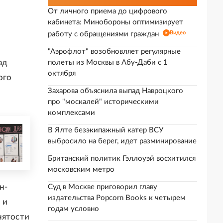
От личного приема до цифрового
кабинета: Минобороны оптимизирует
Видео
работу с обращениями граждан
"Аэрофлот" возобновляет регулярные
ад
полеты из Москвы в Абу-Даби с 1
октября
ого
Захарова объяснила выпад Навроцкого
про "москалей" историческими
комплексами
В Ялте безэкипажный катер ВСУ
выбросило на берег, идет разминирование
Британский политик Гэллоуэй восхитился
московским метро
н-
Суд в Москве приговорил главу
издательства Popcorn Books к четырем
 и
годам условно
нятости