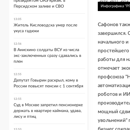
президентом ОАЭ кризис в
Персидском заливе и СВО
Инфографика "РГ
13:05
Сафонов такж
Житель Кисловодска умер после
укуса гадюки
завершился. 
начального и
12:56
В Анискино солдаты ВСУ из числа
простейшего 
экс-заключенных сразу сдавались в
работы для н
плен
отмечает эко
12:55
профсоюза "Н
Депутат Говырин раскрыл, кому в
автоматизац
России повысят пенсии с 1 сентября
роботов и ИИ
12:55
производител
Суд в Москве запретил пенсионерке
держать в квартире каймана, удава,
мощный сдвиг
лису и птиц
увольнений" п
бизнес сокра
12:53