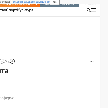
 условия
Пользовательского соглашения
OK
Войти
ПОДПИСКА
НА ИЗДАНИЕ
ВКЛЮЧИТЬ РАССЫЛКУ
тво
Спорт
Культура
ита
х сферах