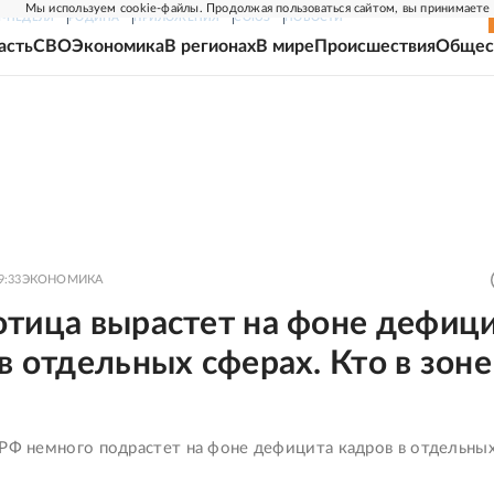
Мы используем cookie-файлы. Продолжая пользоваться сайтом, вы принимаете
Г-НЕДЕЛЯ
РОДИНА
ПРИЛОЖЕНИЯ
СОЮЗ
НОВОСТИ
асть
СВО
Экономика
В регионах
В мире
Происшествия
Общес
9:33
ЭКОНОМИКА
отица вырастет на фоне дефиц
в отдельных сферах. Кто в зоне
 РФ немного подрастет на фоне дефицита кадров в отдельны