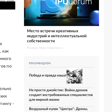
Место встречи креативных
индустрий и интеллектуальной
собственности
а
Реклама. https://ipquorum.ru
 как
симого
РЕКОМЕНДУЕМ
тов по
Победа и правда наша!
лельно
Не просто джойстик: Война дронов
создает востребованных специалистов
ихих
для мирной жизни
тингу -
Воздушный кулак "Центра": Дроны,