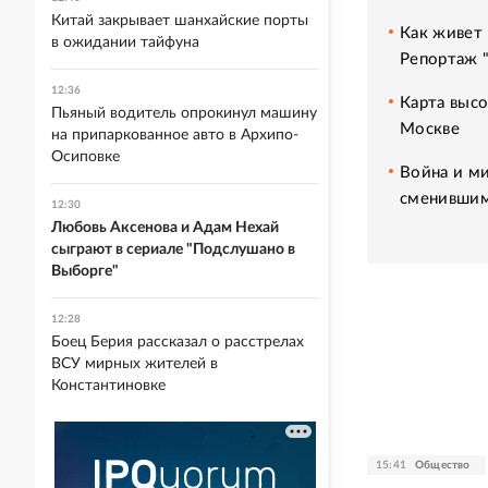
Китай закрывает шанхайские порты
Как живет 
в ожидании тайфуна
Репортаж 
12:36
Карта высо
Пьяный водитель опрокинул машину
Москве
на припаркованное авто в Архипо-
Осиповке
Война и ми
сменившим
12:30
Любовь Аксенова и Адам Нехай
сыграют в сериале "Подслушано в
Выборге"
12:28
Боец Берия рассказал о расстрелах
ВСУ мирных жителей в
Константиновке
15:41
Общество