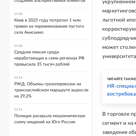
создании альтернативных клиентов
укрупнением
маркетингово
13:20
льготной ип
Киев в 2025 году потратил 1 млн
гривен на переименование пустого
корректируют
села Анискино
субподрядчик
13:20
может столкн
Средняя пенсия среди
университета
неработающих в семи регионах РФ
превысила 35 тысяч рублей
13:14
ЧИТАЙТЕ ТАКЖ
РЖД: Объемы грузоперевозок на
HR-специал
транскаспийском маршруте выросли
востребова
на 29,2%
13:11
В торговле п
Полиция раскрыла мошенническую
схему хищений на Юге России
сегмент и на
заведения об