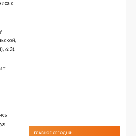
ниса с
у
ньской,
 6:3).
ит
ись
тул
ГЛАВНОЕ СЕГОДНЯ: