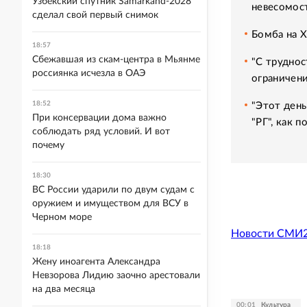
Узбекский спутник Samarkand-2028
невесомос
сделал свой первый снимок
Бомба на 
18:57
Сбежавшая из скам-центра в Мьянме
"С труднос
россиянка исчезла в ОАЭ
ограничени
18:52
"Этот день
При консервации дома важно
"РГ", как 
соблюдать ряд условий. И вот
почему
18:30
ВС России ударили по двум судам с
оружием и имуществом для ВСУ в
Черном море
Новости СМИ
18:18
Жену иноагента Александра
Невзорова Лидию заочно арестовали
на два месяца
00:01
Культура