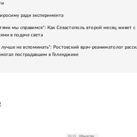
ти
Хиросиму ради эксперимента
тями мы справимся": Как Севастополь второй месяц живет с
ями в подаче света
 лучше не вспоминать": Ростовский врач-реаниматолог расск
помогал пострадавшим в Геленджике
2
00:01
Общество