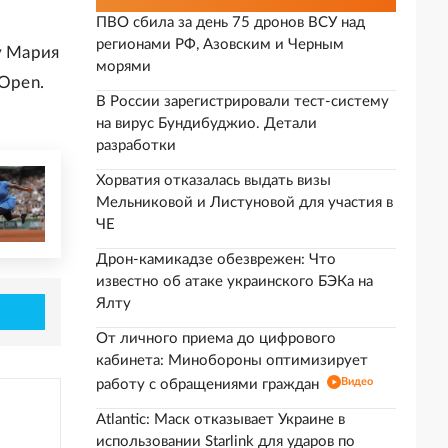
ПВО сбила за день 75 дронов ВСУ над
регионами РФ, Азовским и Черным
у Мария
морями
 Open.
В России зарегистрировали тест-систему
на вирус Бундибуджио. Детали
разработки
Хорватия отказалась выдать визы
Мельниковой и Листуновой для участия в
ЧЕ
Дрон-камикадзе обезврежен: Что
известно об атаке украинского БЭКа на
Ялту
От личного приема до цифрового
кабинета: Минобороны оптимизирует
Видео
работу с обращениями граждан
Atlantic: Маск отказывает Украине в
использовании Starlink для ударов по