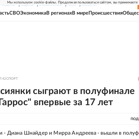
Мы используем cookie-файлы. Продолжая пользоваться сайтом, вы принимаете
Г-НЕДЕЛЯ
РОДИНА
ПРИЛОЖЕНИЯ
СОЮЗ
НОВОСТИ
асть
СВО
Экономика
В регионах
В мире
Происшествия
Общес
7:42
СПОРТ
ссиянки сыграют в полуфинале
Гаррос" впервые за 17 лет
ПОД
и - Диана Шнайдер и Мирра Андреева - вышли в полу