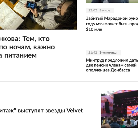
22:02
В мире
Забитый Марадоной руко
году мяч может быть про
$10 млн
нкова: Тем, кто
по ночам, важно
21:42
Экономика
а питанием
Минтруд предложил дать
две пенсии членам семей
ополченцев Донбасса
итаж" выступят звезды Velvet