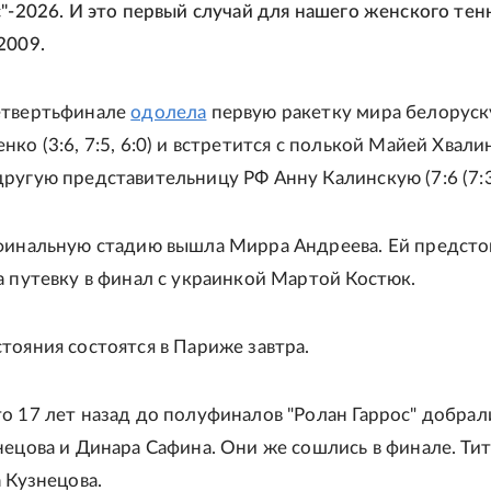
с"-2026. И это первый случай для нашего женского тен
2009.
етвертьфинале
одолела
первую ракетку мира белоруск
ко (3:6, 7:5, 6:0) и встретится с полькой Майей Хвали
ругую представительницу РФ Анну Калинскую (7:6 (7:3),
финальную стадию вышла Мирра Андреева. Ей предсто
а путевку в финал с украинкой Мартой Костюк.
тояния состоятся в Париже завтра.
о 17 лет назад до полуфиналов "Ролан Гаррос" добрал
нецова и Динара Сафина. Они же сошлись в финале. Ти
 Кузнецова.