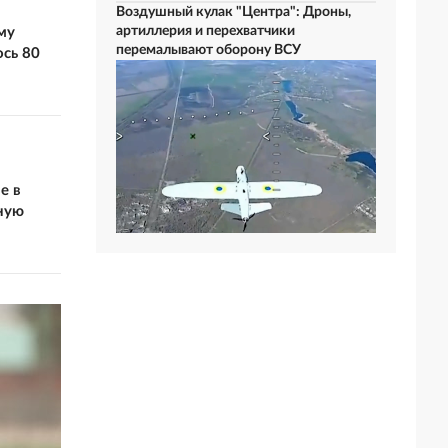
Воздушный кулак "Центра": Дроны,
артиллерия и перехватчики
му
перемалывают оборону ВСУ
сь 80
е в
ную