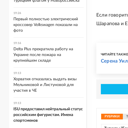
турецким флагом у Новороссийска
19:26
Если говорит
Первый полностью электрический
Шарапова и Е
кроссовер Volkswagen показали на
фото
19:16
Delta Plus прекратила работу на
Украине после пожара на
ЧИТАЙТЕ ТАКЖ
крупнейшем складе
Серена Уил
19:13
Хорватия отказалась выдать визы
Мельниковой и Листуновой для
участия в ЧЕ
19:13
ISU предоставил нейтральный статус
российским фигуристам. Имена
РУБРИКИ
спортсменов