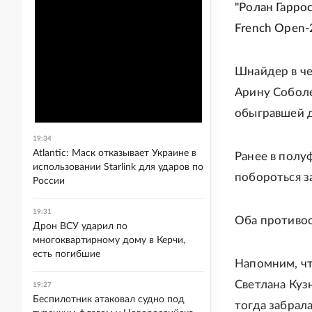
"Ролан Гарро
French Open-
Шнайдер в ч
Арину Соболен
обыгравшей д
19:34
Atlantic: Маск отказывает Украине в
Ранее в полу
использовании Starlink для ударов по
побороться з
России
19:31
Оба противос
Дрон ВСУ ударил по
многоквартирному дому в Керчи,
есть погибшие
Напомним, чт
Светлана Куз
19:27
Беспилотник атаковал судно под
тогда забрала