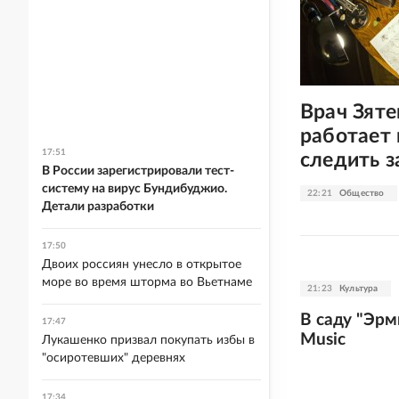
Врач Зяте
работает 
17:51
следить з
В России зарегистрировали тест-
систему на вирус Бундибуджио.
22:21
Общество
Детали разработки
17:50
Двоих россиян унесло в открытое
море во время шторма во Вьетнаме
21:23
Культура
В саду "Эрм
17:47
Music
Лукашенко призвал покупать избы в
"осиротевших" деревнях
17:34