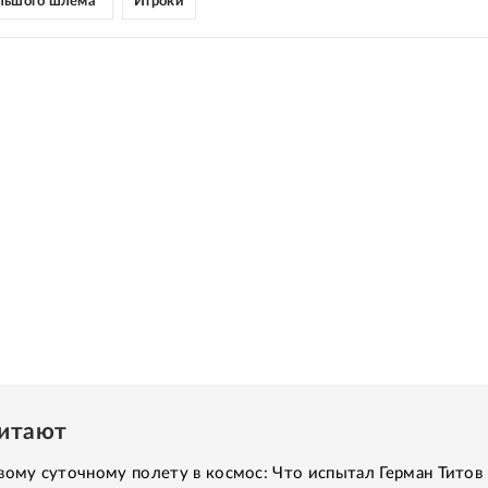
льшого шлема"
Игроки
читают
вому суточному полету в космос: Что испытал Герман Титов 