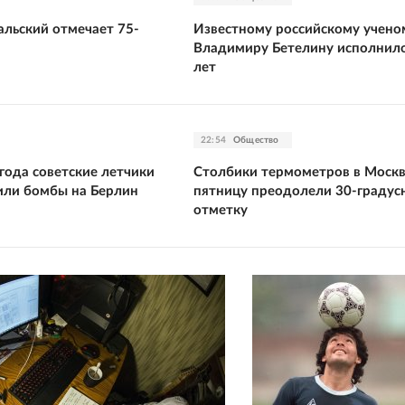
альский отмечает 75-
Известному российскому учено
й
Владимиру Бетелину исполнило
лет
22:54
Общество
 года советские летчики
Столбики термометров в Москв
или бомбы на Берлин
пятницу преодолели 30-градус
отметку