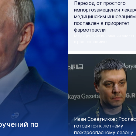
Переход от простого
импортозамещения лекар
медицинским инновациям
поставлен в приоритет
фармотрасли
Медицинские инновации вносят 
в рост экономики
Иван Советников: Росле
ручений по
готовится к летнему
пожароопасному сезону