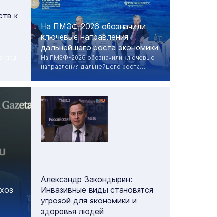
ств к
На ПМЭФ-2026 обозначили
ключевые направления
дальнейшего роста экономики
вклад
На ПМЭФ-2026 обозначили ключевые
направления дальнейшего роста
отечественной экономики
Александр Закондырин:
схоз
Инвазивные виды становятся
угрозой для экономики и
здоровья людей