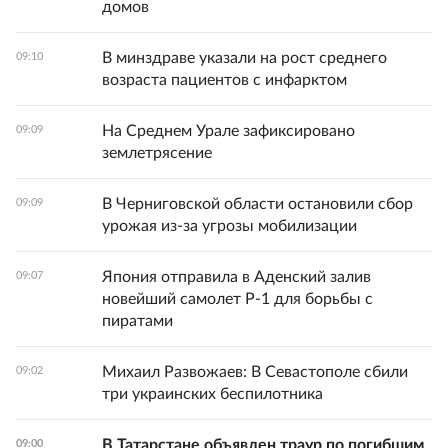
домов
В минздраве указали на рост среднего
09:10
возраста пациентов с инфарктом
На Среднем Урале зафиксировано
09:09
землетрясение
В Черниговской области остановили сбор
09:09
урожая из-за угрозы мобилизации
Япония отправила в Аденский залив
09:07
новейший самолет Р-1 для борьбы с
пиратами
Михаил Развожаев: В Севастополе сбили
09:02
три украинских беспилотника
В Татарстане объявлен траур по погибшим
09:00