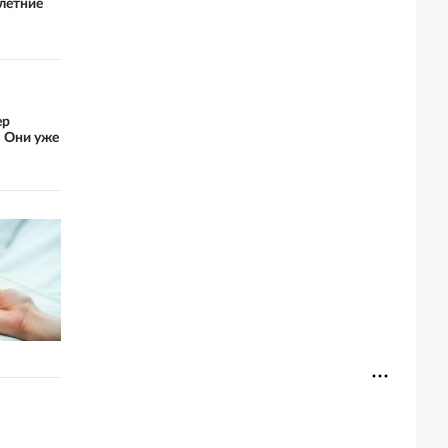
-летние
ер
: Они уже