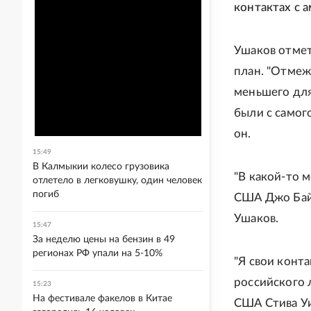
контактах с 
Ушаков отмет
план. "Отмеж
меньшего для
были с самог
он.
15:49
В Калмыкии колесо грузовика
"В какой-то 
отлетело в легковушку, один человек
погиб
США Джо Байд
Ушаков.
15:47
За неделю цены на бензин в 49
регионах РФ упали на 5-10%
"Я свои конта
российского 
15:23
На фестивале факелов в Китае
США Стива Уи