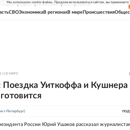
Мы используем cookie-файлы. Продолжая пользоваться сайтом, вы принимаете
Г-НЕДЕЛЯ
РОДИНА
ПРИЛОЖЕНИЯ
СОЮЗ
НОВОСТИ
асть
СВО
Экономика
В регионах
В мире
Происшествия
Общес
3:11
В МИРЕ
: Поездка Уиткоффа и Кушнера 
 готовится
нкт-Петербург)
ПОД
езидента России Юрий Ушаков рассказал журналиста