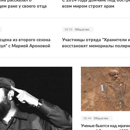
на рассказал о
С 2014 года дончане под обст
ем раке у своего отца
всем миром строят храм
18:55
Общество
цена из второго сезона
Участницы отряда "Хранители 
кул" с Марией Ароновой
восстановят мемориалы поляр
18:44
Общество
Ученые бьются над мрачн