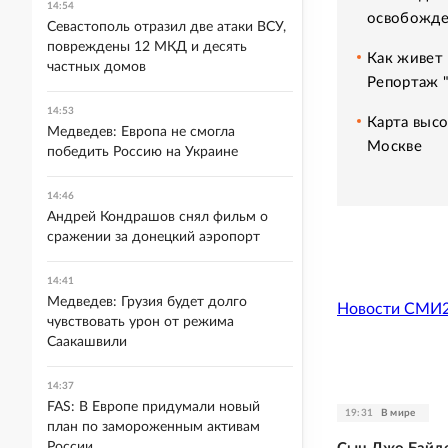
14:54
освобожде
Севастополь отразил две атаки ВСУ,
повреждены 12 МКД и десять
Как живет 
частных домов
Репортаж 
14:53
Карта высо
Медведев: Европа не смогла
Москве
победить Россию на Украине
14:46
Андрей Кондрашов снял фильм о
сражении за донецкий аэропорт
14:41
Медведев: Грузия будет долго
Новости СМИ
чувствовать урон от режима
Саакашвили
14:37
FAS: В Европе придумали новый
19:31
В мире
план по замороженным активам
России