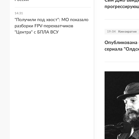
Сын Джо Байде
прогрессирующ
14:31
"Получили под хвост": МО показало
разборки FPV-перехватчиков
19:04
Кинократия
"Центра" с БПЛА ВСУ
Опубликована с
сериала "Олдс