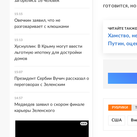
загорелись 16 человек
готовится, но
15:15
Овечкин заявил, что не
разговаривает с клюшками
ЧИТАЙТЕ ТАКЖ
Хамство, н
15:13
Путин, оце
Хуснуллин: В Крыму могут ввести
льготную ипотеку для достройки
домов
15:07
Президент Сербии Вучич рассказал о
переговорах с Зеленским
14:57
Медведев заявил о скором финале
РУБРИКИ
карьеры Зеленского
США
Вн