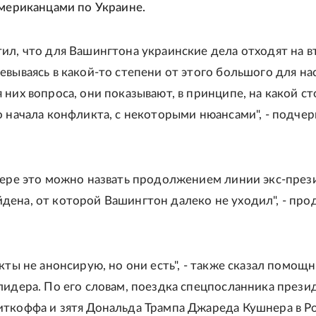
американцами по Украине.
ил, что для Вашингтона украинские дела отходят на 
евываясь в какой-то степени от этого большого для на
 них вопроса, они показывают, в принципе, на какой с
о начала конфликта, с некоторыми нюансами", - подче
мере это можно назвать продолжением линии экс-през
ена, от которой Вашингтон далеко не уходил", - пр
кты не анонсирую, но они есть", - также сказал помощ
лидера. По его словам, поездка спецпосланника прези
ткоффа и зятя Дональда Трампа Джареда Кушнера в Р