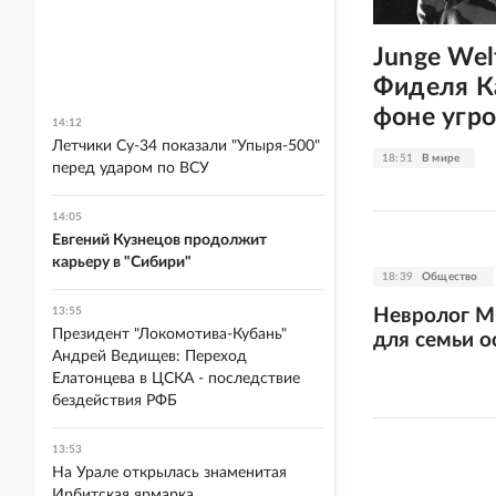
Junge Wel
Фиделя К
фоне угр
14:12
Летчики Су-34 показали "Упыря-500"
18:51
В мире
перед ударом по ВСУ
14:05
Евгений Кузнецов продолжит
карьеру в "Сибири"
18:39
Общество
Невролог М
13:55
Президент "Локомотива-Кубань"
для семьи о
Андрей Ведищев: Переход
Елатонцева в ЦСКА - последствие
бездействия РФБ
13:53
На Урале открылась знаменитая
Ирбитская ярмарка