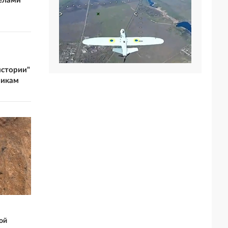
релами
истории"
никам
ой