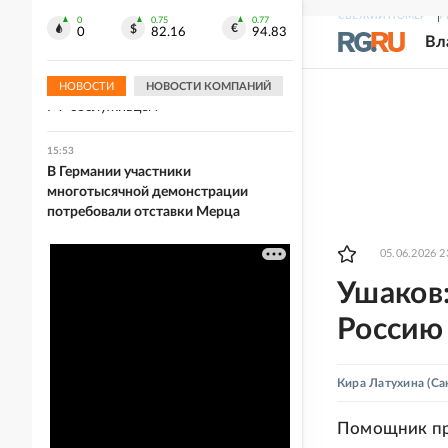
проверку после избиения подростка
СВЕЖИЙ НОМЕР
Р
0
0.75
0.77
0
82.16
94.83
Вл
15:59
Пленный солдат ВСУ поговорил на
камеру с перешедшим на сторону
НОВОСТИ
НОВОСТИ КОМПАНИЙ
РФ сослуживцем
15:53
В Германии участники
многотысячной демонстрации
потребовали отставки Мерца
05.06.2026 2
Ушаков
Россию
Кира Латухина
(Са
Помощник пр