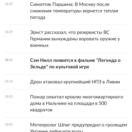
Синоптик Паршина: В Москву после
18:39
снижения температуры вернется теплая
погода
Эрнст рассказал, что резервисты ВС
18:29
Германии вынуждены воровать оружие у
военных
Сэм Нилл появится в фильме "Легенда о
18:11
Зельде" по культовой игре
Дрон атаковал крупнейший НПЗ в Ливии
18:10
Пожар охватил кровлю многоквартирного
18:03
дома в Нальчике на площади в 500
квадратов
Метеоролог Шпиг предупредил о грозящем
18:02
Украине дефиците воды