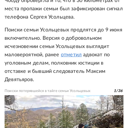
Чооду опровергла и то, что в 30 километрах от
места пропажи семьи был зафиксирован сигнал
телефона Сергея Усольцева.
Поиски семьи Усольцевых продлятся до 9 июня
включительно. Версия о добровольном
исчезновении семьи Усольцевых выглядит
маловероятной, ранее
отметил
адвокат по
уголовным делам, полковник юстиции в
отставке и бывший следователь Максим
Девятьяров.
Поиски потерявшейся в тайге семьи Усольцевых
1
/
36