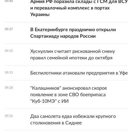
Армия РФ поразила склады с ГСМ для ВСУ
09:40
и перевалочный комплекс в портах
Украины
В Екатеринбурге празднично открыли
09:37
Спартакиаду народов России
Хуснуллин считает рискованной смену
09:35
правил семейной ипотеки до октября
Беспилотники атаковали предприятия в Уфе
09:33
"Калашников" анонсировал скорое
09:28
появление в зоне СВО боеприпаса
"Куб-10МЭ" с ИИ
Два самолета едва избежали крупного
09:26
столкновения в Сиднее