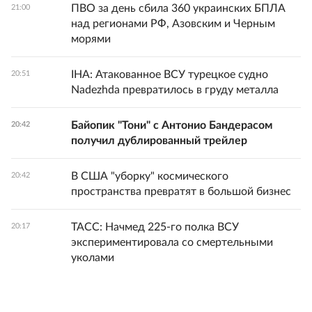
ПВО за день сбила 360 украинских БПЛА
21:00
над регионами РФ, Азовским и Черным
морями
IHA: Атакованное ВСУ турецкое судно
20:51
Nadezhda превратилось в груду металла
Байопик "Тони" с Антонио Бандерасом
20:42
получил дублированный трейлер
В США "уборку" космического
20:42
пространства превратят в большой бизнес
ТАСС: Начмед 225-го полка ВСУ
20:17
экспериментировала со смертельными
уколами