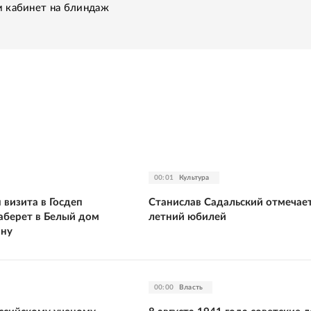
 кабинет на блиндаж
00:01
Культура
 визита в Госдеп
Станислав Садальский отмечает
заберет в Белый дом
летний юбилей
ину
00:00
Власть