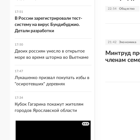
22:54
Общество
17:51
В России зарегистрировали тест-
систему на вирус Бундибуджио.
Детали разработки
21:42
Экономика
17:50
Двоих россиян унесло в открытое
Минтруд пр
море во время шторма во Вьетнаме
членам сем
17:47
Лукашенко призвал покупать избы в
"осиротевших" деревнях
17:34
Кубок Гагарина покажут жителям
городов Ярославской области