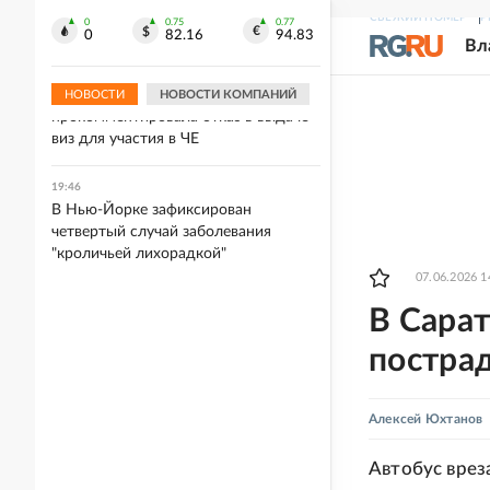
Умер знаменитый музыкальный
СВЕЖИЙ НОМЕР
Р
продюсер Уильям Орбит
0
0.75
0.77
0
82.16
94.83
Вл
19:50
Гимнастка Мельникова
НОВОСТИ
НОВОСТИ КОМПАНИЙ
прокомментировала отказ в выдаче
виз для участия в ЧЕ
19:46
В Нью-Йорке зафиксирован
четвертый случай заболевания
"кроличьей лихорадкой"
07.06.2026 1
В Сарат
постра
Алексей Юхтанов
Автобус вреза