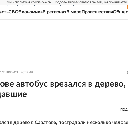
Мы используем cookie-файлы. Продолжая пользоваться сайтом, вы принимаете
Г-НЕДЕЛЯ
РОДИНА
ПРИЛОЖЕНИЯ
СОЮЗ
НОВОСТИ
асть
СВО
Экономика
В регионах
В мире
Происшествия
Общес
4:34
ПРОИСШЕСТВИЯ
ове автобус врезался в дерево,
давшие
ПОД
лся в дерево в Саратове, пострадали несколько челове