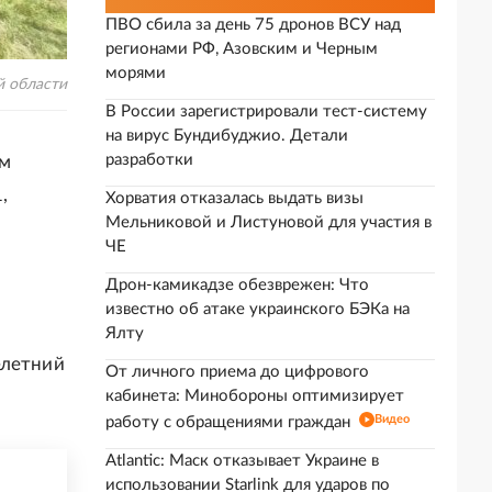
ПВО сбила за день 75 дронов ВСУ над
регионами РФ, Азовским и Черным
морями
й области
В России зарегистрировали тест-систему
на вирус Бундибуджио. Детали
разработки
ом
,
Хорватия отказалась выдать визы
Мельниковой и Листуновой для участия в
ЧЕ
Дрон-камикадзе обезврежен: Что
известно об атаке украинского БЭКа на
Ялту
-летний
От личного приема до цифрового
кабинета: Минобороны оптимизирует
Видео
работу с обращениями граждан
Atlantic: Маск отказывает Украине в
использовании Starlink для ударов по