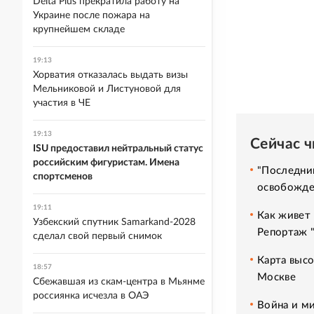
Delta Plus прекратила работу на
Украине после пожара на
крупнейшем складе
19:13
Хорватия отказалась выдать визы
Мельниковой и Листуновой для
участия в ЧЕ
19:13
Сейчас 
ISU предоставил нейтральный статус
российским фигуристам. Имена
"Последний
спортсменов
освобожде
19:11
Как живет 
Узбекский спутник Samarkand-2028
Репортаж 
сделал свой первый снимок
Карта высо
18:57
Москве
Сбежавшая из скам-центра в Мьянме
россиянка исчезла в ОАЭ
Война и ми