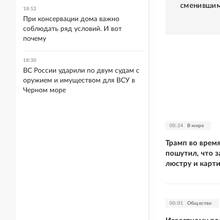
сменившим
18:52
При консервации дома важно
соблюдать ряд условий. И вот
почему
18:30
ВС России ударили по двум судам с
оружием и имуществом для ВСУ в
Черном море
00:24
В мире
Трамп во время
пошутил, что 
люстру и карт
00:01
Общество