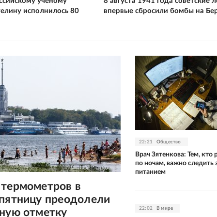
ссийскому ученому
8 августа 1941 года советские 
елину исполнилось 80
впервые сбросили бомбы на Бе
22:21
Общество
Врач Зятенкова: Тем, кто 
по ночам, важно следить 
питанием
 термометров в
 пятницу преодолели
22:02
В мире
сную отметку