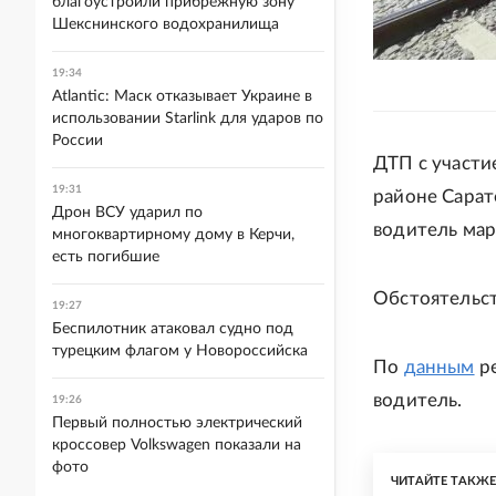
благоустроили прибрежную зону
Шекснинского водохранилища
19:34
Atlantic: Маск отказывает Украине в
использовании Starlink для ударов по
России
ДТП с участи
19:31
районе Сарат
Дрон ВСУ ударил по
водитель мар
многоквартирному дому в Керчи,
есть погибшие
Обстоятельст
19:27
Беспилотник атаковал судно под
турецким флагом у Новороссийска
По
данным
ре
водитель.
19:26
Первый полностью электрический
кроссовер Volkswagen показали на
фото
ЧИТАЙТЕ ТАКЖ