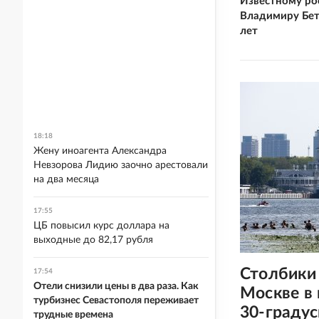
Известному ро
Владимиру Бет
лет
18:18
Жену иноагента Александра
Невзорова Лидию заочно арестовали
на два месяца
17:55
ЦБ повысил курс доллара на
выходные до 82,17 рубля
Столбики
17:54
Отели снизили цены в два раза. Как
Москве в
турбизнес Севастополя переживает
30-граду
трудные времена