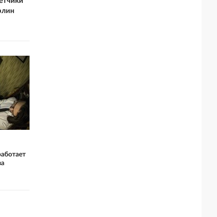
летчики
рлин
работает
за