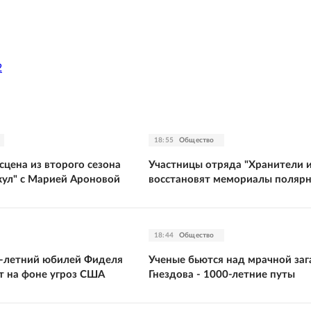
2
18:55
Общество
цена из второго сезона
Участницы отряда "Хранители 
кул" с Марией Ароновой
восстановят мемориалы поляр
18:44
Общество
00-летний юбилей Фиделя
Ученые бьются над мрачной за
т на фоне угроз США
Гнездова - 1000-летние путы