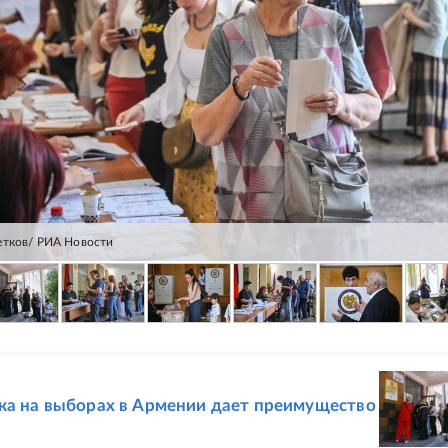
етков/ РИА Новости
Е
ка на выборах в Армении дает преимущество