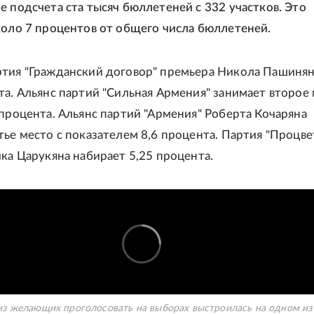
е подсчета ста тысяч бюллетеней с 332 участков. Это
коло 7 процентов от общего числа бюллетеней.
тия "Гражданский договор" премьера Никола Пашинян
та. Альянс партий "Сильная Армения" занимает второе 
 процента. Альянс партий "Армения" Роберта Кочаряна
тье место с показателем 8,6 процента. Партия "Процв
ика Царукяна набирает 5,25 процента.
из желающих проголосовать на выборах выстроилась на одном из