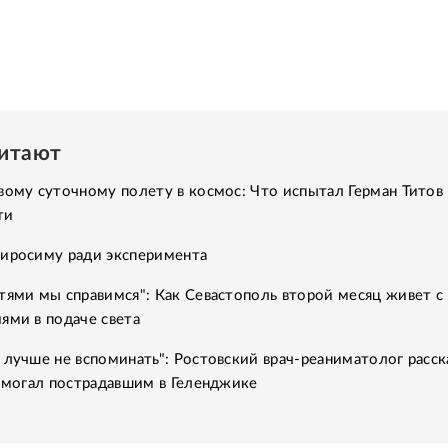
читают
вому суточному полету в космос: Что испытал Герман Титов 
ти
Хиросиму ради эксперимента
тями мы справимся": Как Севастополь второй месяц живет с
ями в подаче света
 лучше не вспоминать": Ростовский врач-реаниматолог расск
помогал пострадавшим в Геленджике