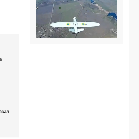
в
азал