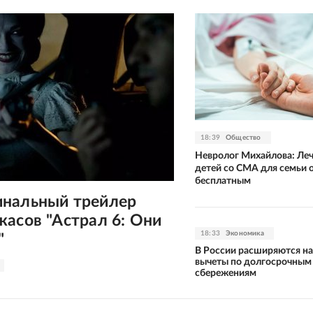
18:39
Общество
Невролог Михайлова: Ле
детей со СМА для семьи 
бесплатным
нальный трейлер
асов "Астрал 6: Они
18:33
Экономика
"
В России расширяются н
вычеты по долгосрочным
сбережениям