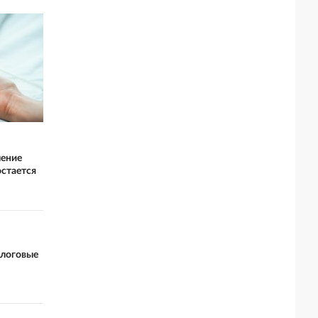
чение
остается
алоговые