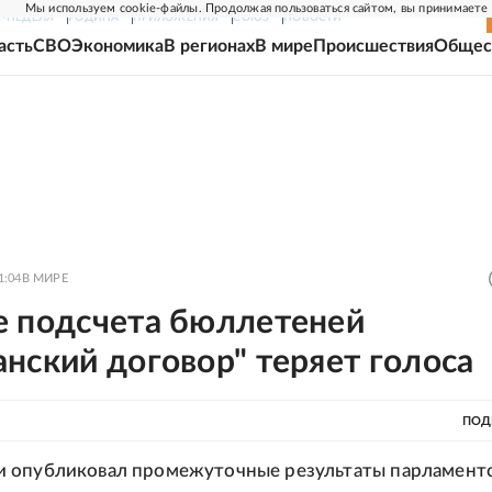
Мы используем cookie-файлы. Продолжая пользоваться сайтом, вы принимаете
Г-НЕДЕЛЯ
РОДИНА
ПРИЛОЖЕНИЯ
СОЮЗ
НОВОСТИ
асть
СВО
Экономика
В регионах
В мире
Происшествия
Общес
1:04
В МИРЕ
е подсчета бюллетеней
нский договор" теряет голоса
ПОД
 опубликовал промежуточные результаты парламент