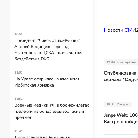
Новости СМИ
13:55
Президент "Локомотива-Кубань"
Андрей Ведищев: Переход
Елатонцева в ЦСКА - последствие
бездействия РФБ
19:04
Кинократия
Опубликована с
13:53
На Урале открылась знаменитая
сериала "Олдс
Ирбитская ярмарка
13:52
18:51
В мире
Военные медики РФ в бронежилетах
извлекли из бойца взрывоопасный
Junge Welt: 1
предмет
Кастро пройде
13:42
Дрон залетел из Румынии в