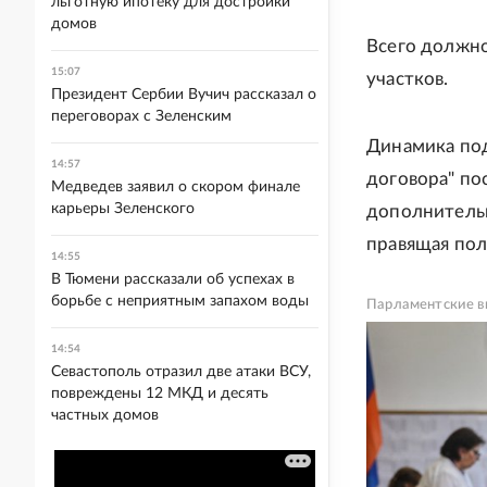
льготную ипотеку для достройки
домов
Всего должно
15:07
участков.
Президент Сербии Вучич рассказал о
переговорах с Зеленским
Динамика под
14:57
договора" по
Медведев заявил о скором финале
карьеры Зеленского
дополнитель
правящая пол
14:55
В Тюмени рассказали об успехах в
борьбе с неприятным запахом воды
Парламентские в
14:54
Севастополь отразил две атаки ВСУ,
повреждены 12 МКД и десять
частных домов