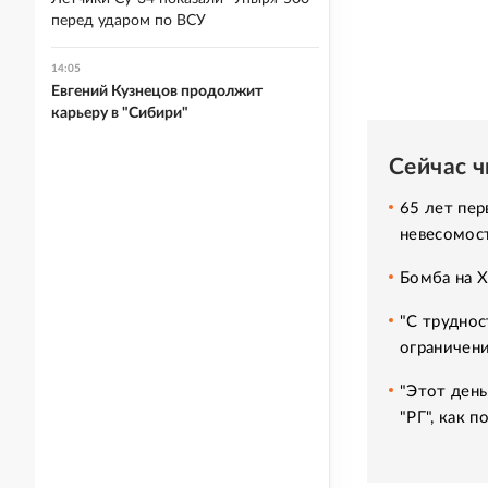
перед ударом по ВСУ
14:05
Евгений Кузнецов продолжит
карьеру в "Сибири"
Сейчас 
65 лет пер
невесомос
Бомба на 
"С труднос
ограничени
"Этот день
"РГ", как 