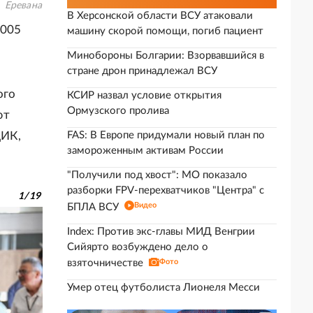
Еревана
В Херсонской области ВСУ атаковали
2005
машину скорой помощи, погиб пациент
Минобороны Болгарии: Взорвавшийся в
стране дрон принадлежал ВСУ
ого
КСИР назвал условие открытия
Ормузского пролива
ют
ЦИК,
FAS: В Европе придумали новый план по
замороженным активам России
"Получили под хвост": МО показало
разборки FPV-перехватчиков "Центра" с
1
/
19
Видео
БПЛА ВСУ
Index: Против экс-главы МИД Венгрии
Сийярто возбуждено дело о
взяточничестве
Фото
Умер отец футболиста Лионеля Месси