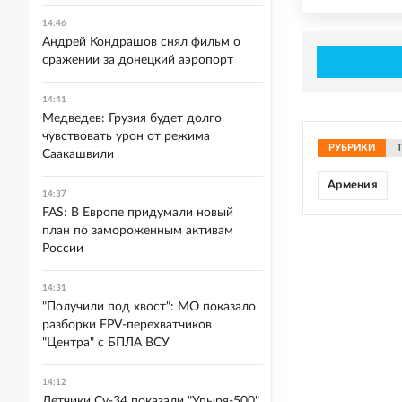
14:46
Андрей Кондрашов снял фильм о
сражении за донецкий аэропорт
14:41
Медведев: Грузия будет долго
чувствовать урон от режима
РУБРИКИ
Саакашвили
Армения
14:37
FAS: В Европе придумали новый
план по замороженным активам
России
14:31
"Получили под хвост": МО показало
разборки FPV-перехватчиков
"Центра" с БПЛА ВСУ
14:12
Летчики Су-34 показали "Упыря-500"