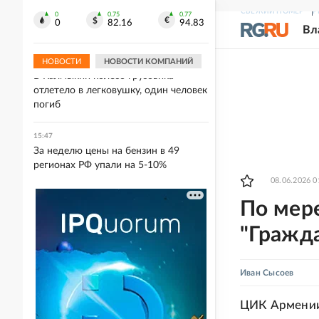
В Германии участники
СВЕЖИЙ НОМЕР
Р
многотысячной демонстрации
0
0.75
0.77
0
82.16
94.83
Вл
потребовали отставки Мерца
НОВОСТИ
НОВОСТИ КОМПАНИЙ
15:49
В Калмыкии колесо грузовика
отлетело в легковушку, один человек
погиб
15:47
За неделю цены на бензин в 49
регионах РФ упали на 5-10%
08.06.2026 0
По мер
"Гражда
Иван Сысоев
ЦИК Армении