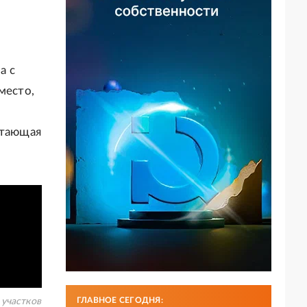
а с
место,
етающая
ГЛАВНОЕ СЕГОДНЯ:
 участков