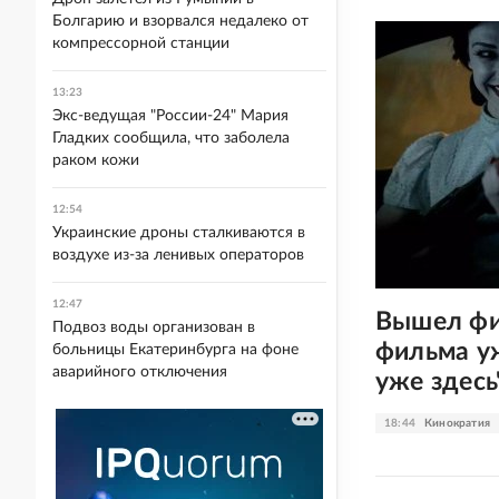
Болгарию и взорвался недалеко от
компрессорной станции
13:23
Экс-ведущая "России-24" Мария
Гладких сообщила, что заболела
раком кожи
12:54
Украинские дроны сталкиваются в
воздухе из-за ленивых операторов
12:47
Вышел фи
Подвоз воды организован в
фильма уж
больницы Екатеринбурга на фоне
аварийного отключения
уже здесь
18:44
Кинократия