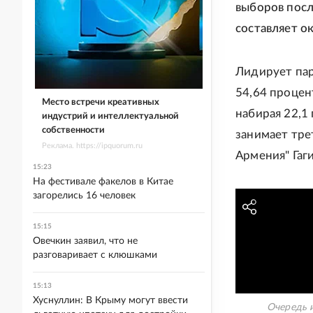
выборов посл
составляет о
Лидирует пар
54,64 процен
Место встречи креативных
набирая 22,1
индустрий и интеллектуальной
собственности
занимает тре
Реклама. https://ipquorum.ru
Армения" Гаг
15:23
На фестивале факелов в Китае
загорелись 16 человек
15:15
Овечкин заявил, что не
разговаривает с клюшками
15:13
Хуснуллин: В Крыму могут ввести
Очередь 