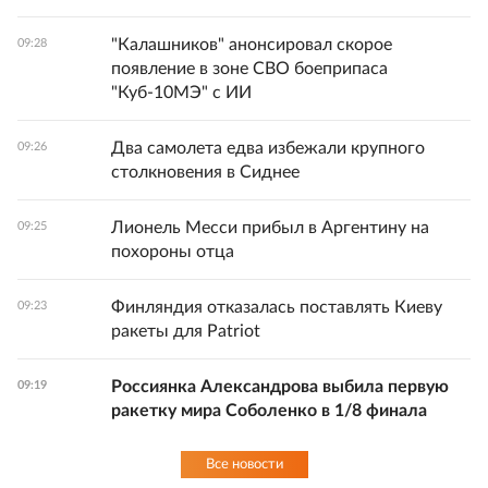
"Калашников" анонсировал скорое
09:28
появление в зоне СВО боеприпаса
"Куб-10МЭ" с ИИ
Два самолета едва избежали крупного
09:26
столкновения в Сиднее
Лионель Месси прибыл в Аргентину на
09:25
похороны отца
Финляндия отказалась поставлять Киеву
09:23
ракеты для Patriot
Россиянка Александрова выбила первую
09:19
ракетку мира Соболенко в 1/8 финала
Все новости