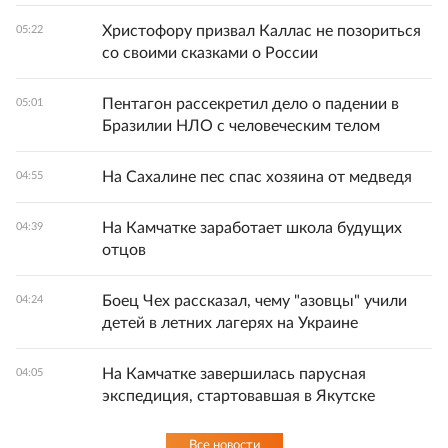
Христофору призвал Каллас не позориться
05:22
со своими сказками о России
Пентагон рассекретил дело о падении в
05:01
Бразилии НЛО с человеческим телом
На Сахалине пес спас хозяина от медведя
04:55
На Камчатке заработает школа будущих
04:39
отцов
Боец Чех рассказал, чему "азовцы" учили
04:24
детей в летних лагерях на Украине
На Камчатке завершилась парусная
04:05
экспедиция, стартовавшая в Якутске
Все новости