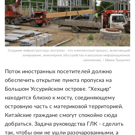
Создание инфраструктуры экотропы - это комплексный процесс, включающий
зонирование, инженерное обустройство и визуально-информационное
наполнение. / Ирина Троценко
Поток иностранных посетителей должно
обеспечить открытие пункта пропуска на
Большом Уссурийском острове. "Хехцир"
находится близко к мосту, соединяющему
островную часть с материковой территорией.
Китайские граждане смогут спокойно сюда
добраться. Задача руководства ГЛК - сделать
так, чтобы они не ушли разочарованными, а