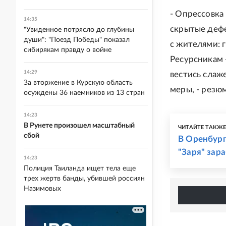
- Опрессовка
14:35
скрытые дефе
"Увиденное потрясло до глубины
души": "Поезд Победы" показал
с жителями: 
сибирякам правду о войне
Ресурсникам 
14:29
вестись слаж
За вторжение в Курскую область
меры, - резю
осуждены 36 наемников из 13 стран
14:23
В Рунете произошел масштабный
ЧИТАЙТЕ ТАКЖ
сбой
В Оренбург
"Заря" зар
14:23
Полиция Таиланда ищет тела еще
трех жертв банды, убившей россиян
Назимовых