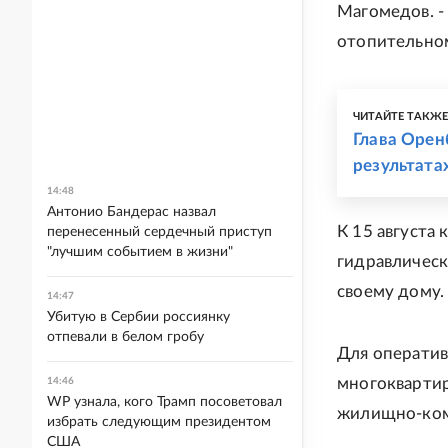
Магомедов. -
отопительном
ЧИТАЙТЕ ТАКЖ
Глава Орен
результата
14:48
Антонио Бандерас назвал
К 15 августа
перенесенный сердечный приступ
"лучшим событием в жизни"
гидравлическ
своему дому.
14:47
Убитую в Сербии россиянку
отпевали в белом гробу
Для операти
многоквартир
14:46
WP узнала, кого Трамп посоветовал
жилищно-ком
избрать следующим президентом
США