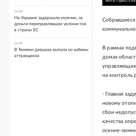
Фото: Пресс-сл
14:50
На Украине задержали мужчин, за
Собравшиеся 
деньги переправлявших уклонистов
коммунальног
в страны ЕС
14:49
В рамках под
В Тюмени девушка выпала из кабины
аттракциона
домах област
управляющих 
на контроль 
- Главная зад
новому отопи
сбои недопус
качества опр
осенне-зимни