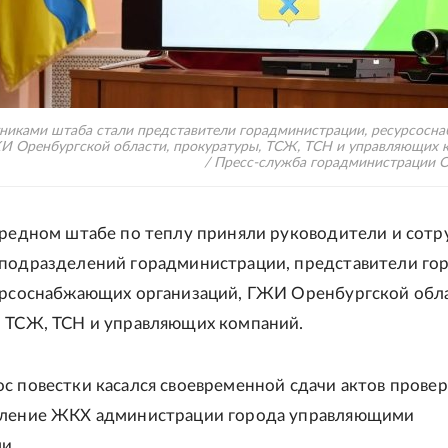
тниками штаба стали представители горадминистрации, ресурсос
И Оренбургской области, прокуратуры, ТСЖ, ТСН и управляющих 
/ Пресс-служба горадминистрации 
ередном штабе по теплу приняли руководители и сот
подразделений горадминистрации, представители го
урсоснабжающих организаций, ГЖИ Оренбургской обла
 ТСЖ, ТСН и управляющих компаний.
с повестки касался своевременной сдачи актов прове
вление ЖКХ администрации города управляющими
и.