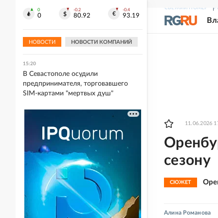
чемпионат и Кубок России
СВЕЖИЙ НОМЕР
Р
0
-0.2
-0.4
0
80.92
93.19
Вл
15:21
В Германии задержали украинца по
подозрению в шпионаже
НОВОСТИ
НОВОСТИ КОМПАНИЙ
15:20
В Севастополе осудили
предпринимателя, торговавшего
SIM-картами "мертвых душ"
11.06.2026 1
Оренбу
сезону
Оре
СЮЖЕТ
Алина Романова