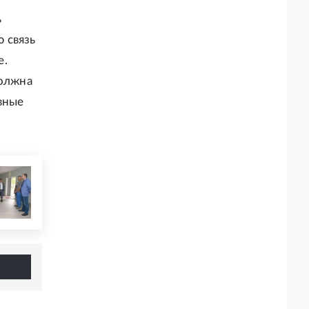
ь
 связь
е.
должна
вные