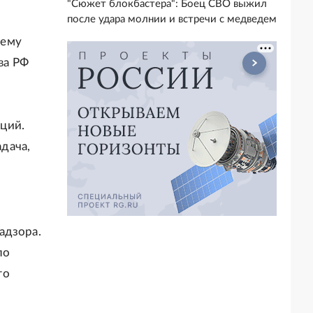
"Сюжет блокбастера": Боец СВО выжил
после удара молнии и встречи с медведем
щему
ва РФ
ций.
дача,
адзора.
по
го