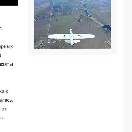
.
ирных
а
 взяты
ка к
алась,
 от
 в