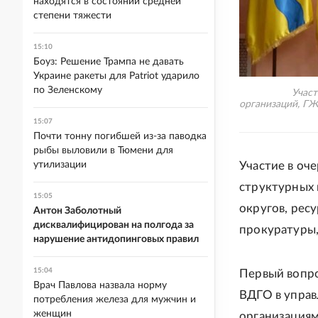
находятся в состоянии средней
степени тяжести
15:10
Боуз: Решение Трампа не давать
Украине ракеты для Patriot ударило
по Зеленскому
Учас
организаций, ГЖ
15:07
Почти тонну погибшей из-за паводка
рыбы выловили в Тюмени для
утилизации
Участие в оч
структурных 
15:05
округов, рес
Антон Заболотный
дисквалифицирован на полгода за
прокуратуры,
нарушение антидопинговых правил
15:04
Первый вопро
Врач Павлова назвала норму
ВДГО в упра
потребления железа для мужчин и
женщин
организациям