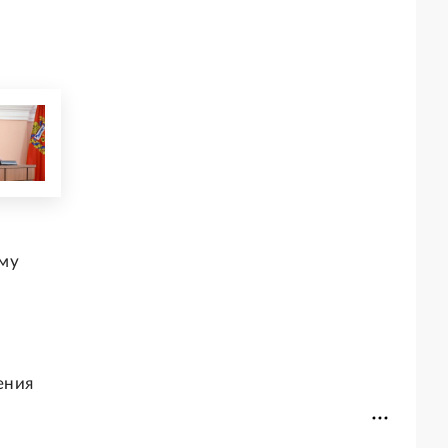
ому
ения