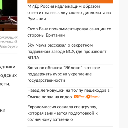
МИД: Россия надлежащим образом
ответит на высылку своего дипломата из
Румынии
Ozon Банк прокомментировал санкции со
стороны Британии
набжающих
компаний.
Sky News рассказал о секретном
Оренбурга
подземном заводе ВСУ, где производят
БПЛА
рудники
Зюганов обвинил "Яблоко" в отказе
поддержать курс на укрепление
родских
государственности
сти,
Наезд легковушки на толпу пешеходов в
Омске попал на видео
Фото
Видео
Еврокомиссия создала спецгруппу,
рки
которая занимается подготовкой к
солнечному затмению