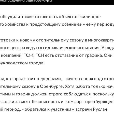
ужба горадминистрации Оренбурга
обсудили также готовность объектов жилищно-
о хозяйства к предстоящему осенне-зимнему периоду
готовки к новому отопительному сезону в многокварт
ного центра ведутся гидравлические испытания. У ряд
компаний, ТСЖ, ТСН есть отставание от графика. Они
руководством города.
ача, которая стоит перед нами, - качественная подготов
тельному сезону в Оренбурге. Хотя работа только нач
тимы и график должен строго соблюдаться, поскольку
ессовки зависят безопасность и комфорт оренбуржцев
й период, - обратился к участникам встречи Руслан