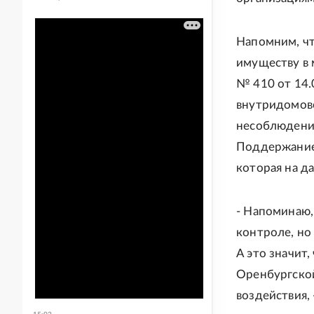
Напомним, чт
имуществу в 
№ 410 от 14.
внутридомово
несоблюдение
Поддержание 
которая на д
- Напоминаю,
контроле, но
А это значит
Оренбургской
воздействия,