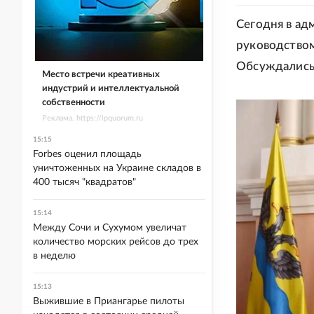
Сегодня в а
руководством
Обсуждались 
Место встречи креативных
индустрий и интеллектуальной
собственности
Реклама. https://ipquorum.ru
15:15
Forbes оценил площадь
уничтоженных на Украине складов в
400 тысяч "квадратов"
15:14
Между Сочи и Сухумом увеличат
количество морских рейсов до трех
в неделю
15:13
Выжившие в Приангарье пилоты