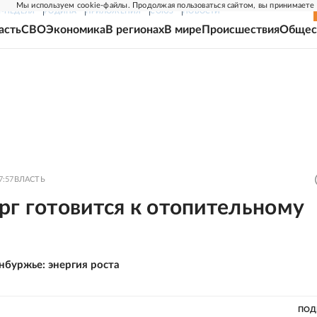
Мы используем cookie-файлы. Продолжая пользоваться сайтом, вы принимаете
Г-НЕДЕЛЯ
РОДИНА
ПРИЛОЖЕНИЯ
СОЮЗ
НОВОСТИ
асть
СВО
Экономика
В регионах
В мире
Происшествия
Общес
7:57
ВЛАСТЬ
рг готовится к отопительному
нбуржье: энергия роста
ПОД