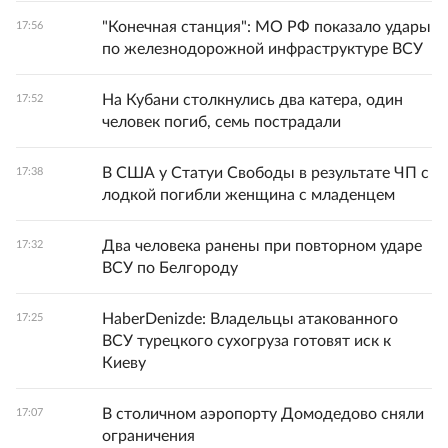
"Конечная станция": МО РФ показало удары
17:56
по железнодорожной инфраструктуре ВСУ
На Кубани столкнулись два катера, один
17:52
человек погиб, семь пострадали
В США у Статуи Свободы в результате ЧП с
17:38
лодкой погибли женщина с младенцем
Два человека ранены при повторном ударе
17:32
ВСУ по Белгороду
HaberDenizde: Владельцы атакованного
17:25
ВСУ турецкого сухогруза готовят иск к
Киеву
В столичном аэропорту Домодедово сняли
17:07
ограничения