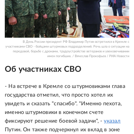
В День России президент РФ Владимир Путин встретился в Кремле с
участниками СВО - бойцами штурмовых подразделений. Речь шла о ситуации на
передовой, борьбе с дронами, трудоустройстве ветеранов и увековечивании
имен погибших. / Вячеслав Прокофьев / РИА Новости
Об участниках СВО
- На встрече в Кремле со штурмовиками глава
государства отметил, что просто хотел их
увидеть и сказать "спасибо". "Именно пехота,
именно штурмовики в конечном счете
фиксируют решение боевой задачи", -
указал
Путин. Он также подчеркнул их вклад в зоне