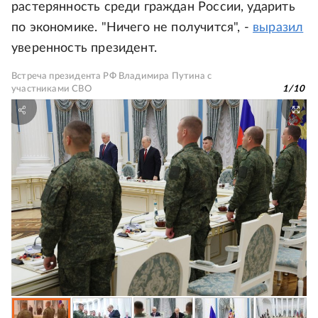
растерянность среди граждан России, ударить
по экономике. "Ничего не получится", -
выразил
уверенность президент.
Встреча президента РФ Владимира Путина с
участниками СВО
1
/
10