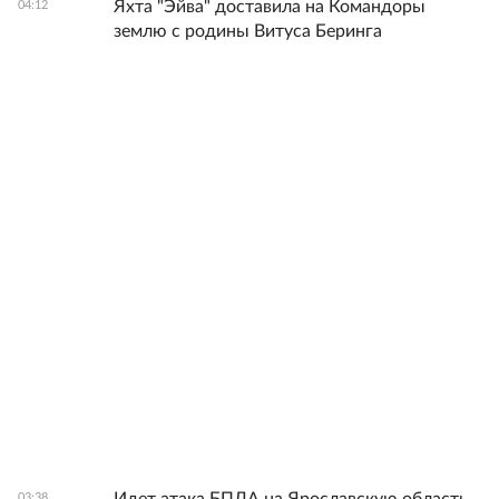
Яхта "Эйва" доставила на Командоры
04:12
землю с родины Витуса Беринга
03:38