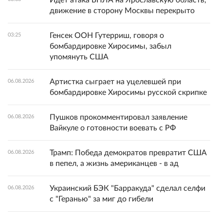
Идет атака БПЛА на Ярославскую область,
движение в сторону Москвы перекрыто
Генсек ООН Гутерриш, говоря о
03:25
бомбардировке Хиросимы, забыл
упомянуть США
Артистка сыграет на уцелевшей при
06.08.2026
бомбардировке Хиросимы русской скрипке
Пушков прокомментировал заявление
06.08.2026
Вайкуле о готовности воевать с РФ
Трамп: Победа демократов превратит США
06.08.2026
в пепел, а жизнь американцев - в ад
Украинский БЭК "Барракуда" сделал селфи
06.08.2026
с "Геранью" за миг до гибели