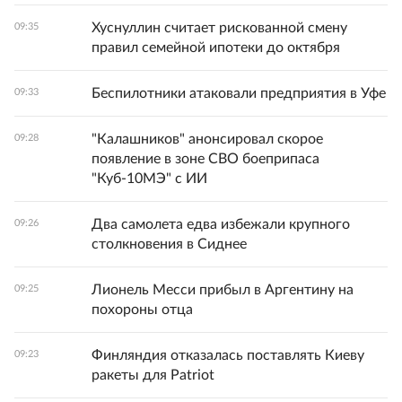
Хуснуллин считает рискованной смену
09:35
правил семейной ипотеки до октября
Беспилотники атаковали предприятия в Уфе
09:33
"Калашников" анонсировал скорое
09:28
появление в зоне СВО боеприпаса
"Куб-10МЭ" с ИИ
Два самолета едва избежали крупного
09:26
столкновения в Сиднее
Лионель Месси прибыл в Аргентину на
09:25
похороны отца
Финляндия отказалась поставлять Киеву
09:23
ракеты для Patriot