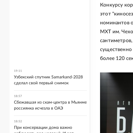
Конкурсу кор
этот "киносе
номинантов о
МХТ им. Чехо
сантиметров, 
существенно
более 120 се
19:11
Узбекский спутник Samarkand-2028
сделал свой первый снимок
18:57
Сбежавшая из скам-центра в Мьянме
россиянка исчезла в ОАЭ
18:52
При консервации дома важно