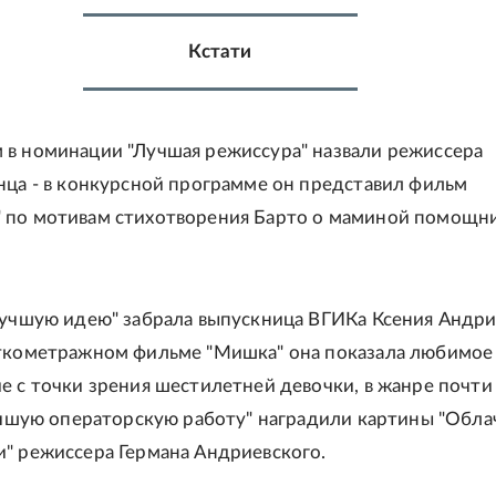
Кстати
в номинации "Лучшая режиссура" назвали режиссера
нца - в конкурсной программе он представил фильм
 по мотивам стихотворения Барто о маминой помощн
Лучшую идею" забрала выпускница ВГИКа Ксения Андри
откометражном фильме "Мишка" она показала любимое
е с точки зрения шестилетней девочки, в жанре почти
Лучшую операторскую работу" наградили картины "Обла
" режиссера Германа Андриевского.