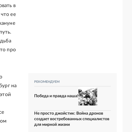
овать в
 что ее
кануне
путь.
удьба
-то про
о
РЕКОМЕНДУЕМ
бург на
 этой
Победа и правда наша!
се
Не просто джойстик: Война дронов
создает востребованных специалистов
лом
для мирной жизни