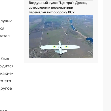
Воздушный кулак "Центра": Дроны,
артиллерия и перехватчики
перемалывают оборону ВСУ
олучил
лся
казал
о был
ходится
 какие-
то это
другое