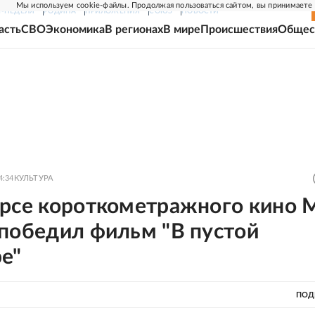
Мы используем cookie-файлы. Продолжая пользоваться сайтом, вы принимаете
Г-НЕДЕЛЯ
РОДИНА
ПРИЛОЖЕНИЯ
СОЮЗ
НОВОСТИ
асть
СВО
Экономика
В регионах
В мире
Происшествия
Общес
4:34
КУЛЬТУРА
урсе короткометражного кино 
 победил фильм "В пустой
е"
ПОД