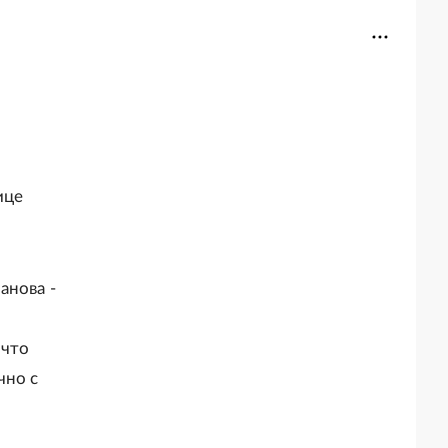
ице
анова -
 что
чно с