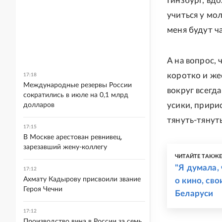
Гинзбург, вд
учиться у мо
меня будут ча
А на вопрос,
коротко и же
17:18
Международные резервы России
вокруг всегда
сократились в июле на 0,1 млрд
усики, пририс
долларов
тянуть-тянуть
17:15
В Москве арестован ревнивец,
зарезавший жену-коллегу
ЧИТАЙТЕ ТАКЖ
"Я думала, 
17:12
Ахмату Кадырову присвоили звание
о кино, сво
Героя Чечни
Беларуси
17:12
Производство вина в России за семь