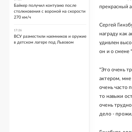
Байкер получил контузию после
прекрасный а
столкновения с вороной на скорости
270 км/ч
Сергей Гинзб
17:26
награду как а
ВСУ разместили наемников и оружие
удивлен высо
в детском лагере под Львовом
он и о смене
"Это очень тр
актером, мне 
очень часто п
то навыки ост
очень трудно
дело - прожил