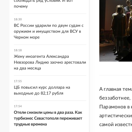
соблюдать ряд условий. И вот
почему
18:30
ВС России ударили по двум судам с
оружием и имуществом для ВСУ в
Черном море
18:18
Жену иноагента Александра
Невзорова Лидию заочно арестовали
на два месяца
17:55
ЦБ повысил курс доллара на
А главная тем
выходные до 82,17 рубля
беззаботнее,
Парамонов в 
17:54
Отели снизили цены в два раза. Как
артистически
турбизнес Севастополя переживает
самой извест
трудные времена