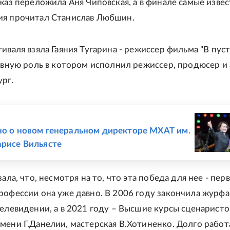
джаз переложила Аня Чиповская, а в финале самые изве
ия прочитал Станислав Любшин.
иваля взяла Гаяния Тугарина - режиссер фильма "В пус
лавную роль в котором исполнил режиссер, продюсер и
ург.
Е
но о новом генеральном директоре МХАТ им.
арисе Вильясте
зала, что, несмотря на то, что эта победа для нее - перв
рофессии она уже давно. В 2006 году закончила журфа
телевидении, а в 2021 году – Высшие курсы сценаристо
мени Г.Данелии, мастерская В.Хотиненко. Долго работ