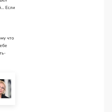
ишел
й… Если
ому что
тебе
ть-