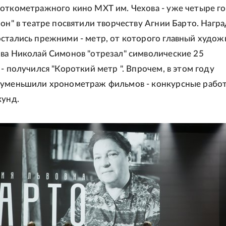
откометражного кино МХТ им. Чехова - уже четыре го
зон" в театре посвятили творчеству Агнии Барто. Нагр
стались прежними - метр, от которого главный худож
ва Николай Симонов "отрезал" символические 25
- получился "Короткий метр ". Впрочем, в этом году
 уменьшили хронометраж фильмов - конкурсные рабо
кунд.