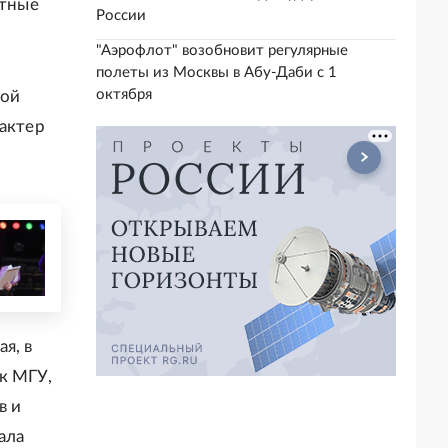
стные
России
"Аэрофлот" возобновит регулярные
полеты из Москвы в Абу-Даби с 1
октября
той
 актер
ая, в
к МГУ,
в и
ала