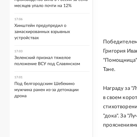
месяцев упало почти на 12%
17:06
Хинштейн предупредил о
замаскированных взрывных
устройствах
Победителем 
Григория Ива
17:03
Зеленский признал тяжелое
"Помощница"
положение ВСУ под Славянском
Тане.
17:01
Под белгородским Шебекино
Награду за "
мужчина ранен из-за детонации
дрона
в своем кор
стихотворени
"дока". За "
прояснениями