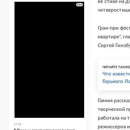
ее стихи на 
четверостиш
Гран-при фест
квартире", г
Сергей Гинзб
ЧИТАЙТЕ ТАКЖ
Что извест
Горького Л
Гаяния расска
творческой п
работала на 
17:51
режиссеров и