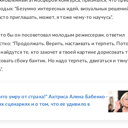
охновленный атмосферой конкурса, признался, что пр
лодых: "Безумно интересных идей, визуальных решени
сто приглашать, может, я тоже чему-то научусь".
 что бы он посоветовал молодым режиссерам, ответил
стко: "Продолжать. Верить, настаивать и терпеть. Пот
 найдутся те, кто захочет в твоей картине дорисовать 
овать сбоку бантик. Но надо терпеть, двигаться и тяну
".
Е
что умру от страха!" Актриса Алена Бабенко -
их сценариях и о том, что ее удивило в