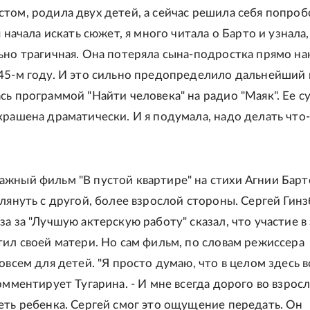
том, родила двух детей, а сейчас решила себя попроб
я начала искать сюжет, я много читала о Барто и узнала,
ьно трагичная. Она потеряла сына-подростка прямо на
45-м году. И это сильно предопределило дальнейший 
сь программой "Найти человека" на радио "Маяк". Ее с
крашена драматически. И я подумала, надо делать что
жный фильм "В пустой квартире" на стихи Агнии Барт
глянуть с другой, более взрослой стороны. Сергей Гинз
а за "Лучшую актерскую работу" сказал, что участие в
тил своей матери. Но сам фильм, по словам режиссера
овсем для детей. "Я просто думаю, что в целом здесь в
комментирует Тугарина. - И мне всегда дорого во взрос
еть ребенка. Сергей смог это ощущение передать. Он