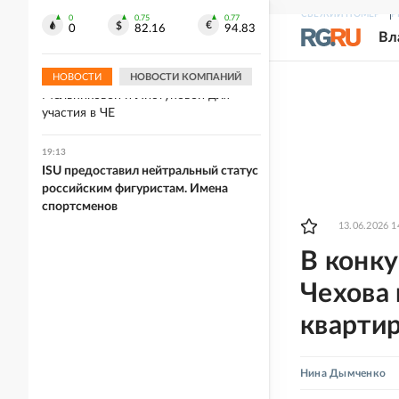
Украине после пожара на
СВЕЖИЙ НОМЕР
Р
крупнейшем складе
0
0.75
0.77
0
82.16
94.83
Вл
19:13
Хорватия отказалась выдать визы
НОВОСТИ
НОВОСТИ КОМПАНИЙ
Мельниковой и Листуновой для
участия в ЧЕ
19:13
ISU предоставил нейтральный статус
российским фигуристам. Имена
спортсменов
13.06.2026 1
В конк
Чехова
квартир
Нина Дымченко