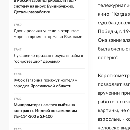
В России зарегистрировали тест-
тележурналис
систему на вирус Бундибуджио.
Детали разработки
кино: "Когда 
судьба довол
17:50
Двоих россиян унесло в открытое
Победы, в 19
море во время шторма во Вьетнаме
Она занимала
была очень о
17:47
Лукашенко призвал покупать избы в
потерю".
"осиротевших" деревнях
17:34
Короткометра
Кубок Гагарина покажут жителям
позволяет вз
городов Ярославской области
вручении приз
17:32
работе посвя
Минпромторг намерен выйти на
картины, не с
контракт с Индией по самолетам
Ил-114-300 и SJ-100
взрослые, - 
человеке вид
17:26