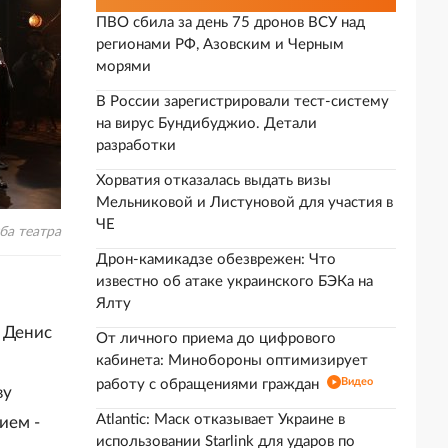
ПВО сбила за день 75 дронов ВСУ над
регионами РФ, Азовским и Черным
морями
В России зарегистрировали тест-систему
на вирус Бундибуджио. Детали
разработки
Хорватия отказалась выдать визы
Мельниковой и Листуновой для участия в
ЧЕ
ба театра
Дрон-камикадзе обезврежен: Что
известно об атаке украинского БЭКа на
Ялту
 Денис
От личного приема до цифрового
кабинета: Минобороны оптимизирует
Видео
работу с обращениями граждан
ву
Atlantic: Маск отказывает Украине в
ием -
использовании Starlink для ударов по