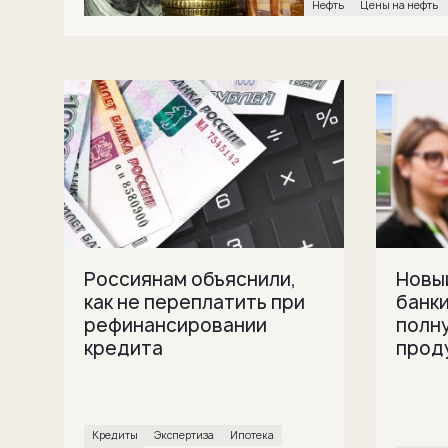
нефть
Цены на нефть
Россиянам объяснили,
Новы
как не переплатить при
банк
рефинансировании
полн
кредита
проду
кредиты
экспертиза
ипотека