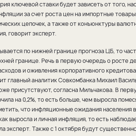
рия ключевой ставки будет зависеть от того, на
фляции за счет роста цен на импортные товары
ических цепочек, а также от конъюнктуры валют
я, говорит эксперт.
ывается по нижней границе прогноза ЦБ, то час
хней границе. Речь в первую очередь о росте 
асходов и оживления корпоративного кредитова
орит главный аналитик Совкомбанка Михаил Васил
е присутствуют, согласна Мильчакова. В перв
ила на 0,2%, то есть больше, чем выросла помес
метить, что инфляционные ожидания населения в
 как выросла и личная инфляция, то есть наблюда
вила эксперт. Также с 1 октября будут существенн