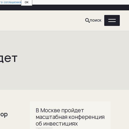
го соглашения
OK
ПОИСК
дет
В Москве пройдет
тор
масштабная конференция
,
об инвестициях