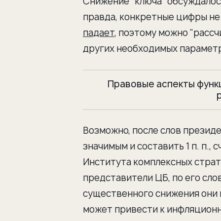
Снижение "ключа" обсуждалось
правда, конкретные цифры не
падает
, поэтому можно "расс
других необходимых параметр
Правовые аспекты функ
Возможно, после слов презид
значимым и составить 1 п. п.,
Института комплексных страт
представители ЦБ, по его сло
существенного снижения они н
может привести к инфляционно