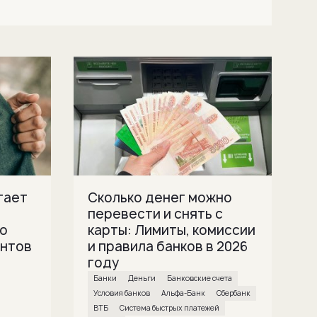
тает
Сколько денег можно
перевести и снять с
то
карты: Лимиты, комиссии
ентов
и правила банков в 2026
году
банки
деньги
банковские счета
условия банков
Альфа-Банк
Сбербанк
ВТБ
Система быстрых платежей