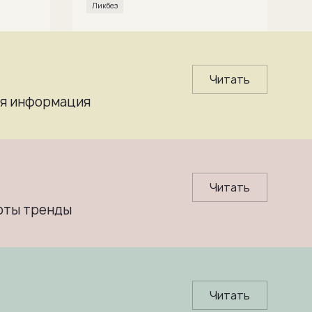
Ликбез
Читать
ная информация
Читать
роты тренды
Читать