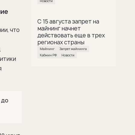
Новости
ние
С 15 августа запрет на
майнинг начнет
ии, что
действовать еще в трех
регионах страны
д
майнинг
Запрет майнинга
Кабмин РФ
Новости
литики
я
 до