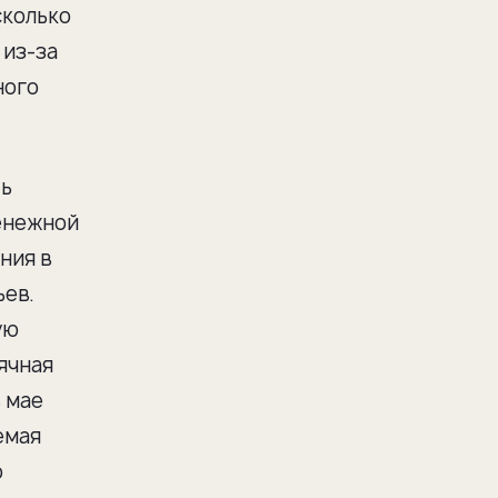
сколько
 из-за
ного
ть
денежной
ния в
ьев.
ую
ячная
 мае
емая
о