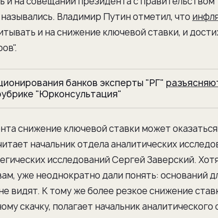
 и на совещании президента с правительством 
 назывались. Владимир Путин отметил, что
инфл
читывать и на снижение ключевой ставки, и дост
ов".
ционирования банков эксперты "РГ"
разъясняю
рубрике "Юрконсультация"
ента снижение ключевой ставки может оказаться
 считает начальник отдела аналитических исслед
егических исследований Сергей Заверский. Хот
вам, уже неоднократно дали понять: оснований д
е видят. К тому же более резкое снижение став
му скачку, полагает начальник аналитического 