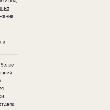
10 июня,
яция
ижение
т
в
 более
ований
я
ля
ки
отдела