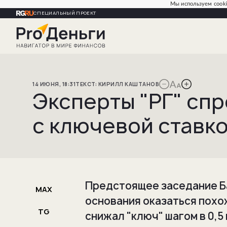
Мы используем cooki
СПЕЦИАЛЬНЫЙ ПРОЕКТ
14
ИЮНЯ
,
18:31
КИРИЛЛ
КАШТАНОВ
Эксперты "РГ" спр
с ключевой ставко
Предстоящее заседание Ба
MAX
основания оказаться похо
TG
снижал "ключ" шагом в 0,5 п