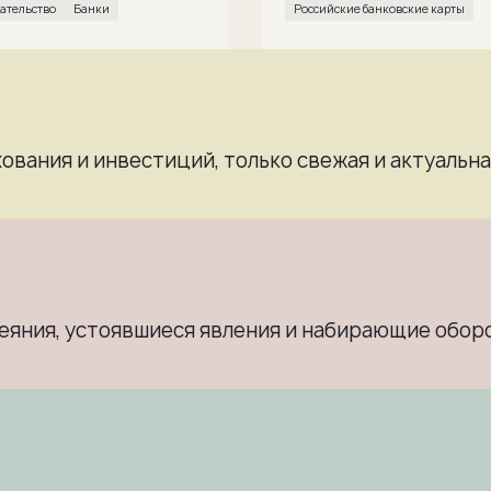
дательство
банки
Российские банковские карты
хования и инвестиций, только свежая и актуаль
веяния, устоявшиеся явления и набирающие обо