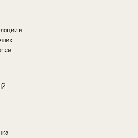
фляции в
евших
ance
ий
нка