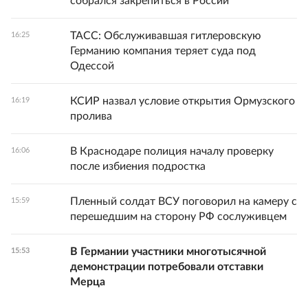
собрался закрепиться в России
ТАСС: Обслуживавшая гитлеровскую
16:25
Германию компания теряет суда под
Одессой
КСИР назвал условие открытия Ормузского
16:19
пролива
В Краснодаре полиция началу проверку
16:06
после избиения подростка
Пленный солдат ВСУ поговорил на камеру с
15:59
перешедшим на сторону РФ сослуживцем
В Германии участники многотысячной
15:53
демонстрации потребовали отставки
Мерца