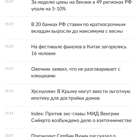
За неделю цены на бензин в 49 регионах РФ
15:47
упали на 5-10%
В 20 банках РФ ставки по краткосрочным
15:37
вкладам выросли до максимума с весны
На фестивале факелов в Китае загорелись
15:23
16 человек
Овечкин заявил, что не разговаривает с
15:15
клюшками
Хуснуллин: В Крыму могут ввести льготную
15:13
ипотеку для достройки домов
Index: Против экс-главы МИД Венгрии
15:13
Сийярто возбуждено дело о взяточничестве
Президент Сербии Вучич рассказал о
15:07