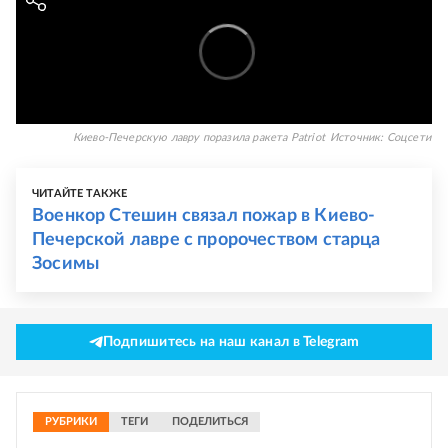
Киево-Печерскую лавру поразила ракета Patriot
Источник:
Соцсети
ЧИТАЙТЕ ТАКЖЕ
Военкор Стешин связал пожар в Киево-
Печерской лавре с пророчеством старца
Зосимы
Подпишитесь на наш канал в Telegram
РУБРИКИ
ТЕГИ
ПОДЕЛИТЬСЯ