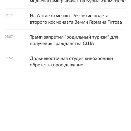
медвежатами рыбачат на Курильском озере
На Алтае отмечают 65-летие полета
06:12
второго космонавта Земли Германа Титова
Трамп запретил "родильный туризм" для
05:57
получения гражданства США
Дальневосточная студия кинохроники
05:52
обретет второе дыхание