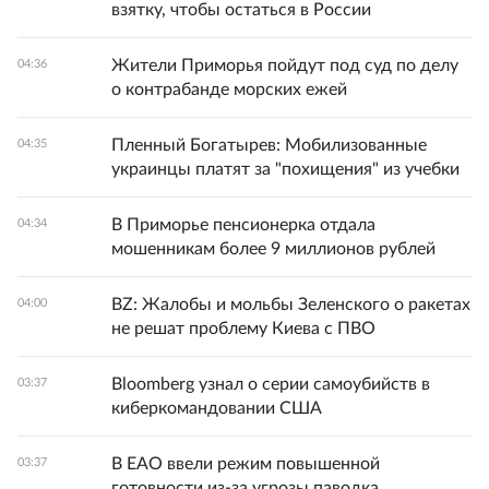
взятку, чтобы остаться в России
Жители Приморья пойдут под суд по делу
04:36
о контрабанде морских ежей
Пленный Богатырев: Мобилизованные
04:35
украинцы платят за "похищения" из учебки
В Приморье пенсионерка отдала
04:34
мошенникам более 9 миллионов рублей
BZ: Жалобы и мольбы Зеленского о ракетах
04:00
не решат проблему Киева с ПВО
Bloomberg узнал о серии самоубийств в
03:37
киберкомандовании США
В ЕАО ввели режим повышенной
03:37
готовности из-за угрозы паводка