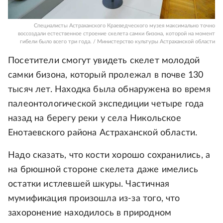
Специалисты Астраханского Краеведческого музея максимально точно
воссоздали естественное строение скелета самки бизона, которой на момент
гибели было всего три года. / Министерство культуры Астраханской области
Посетители смогут увидеть скелет молодой
самки бизона, который пролежал в почве 130
тысяч лет. Находка была обнаружена во время
палеонтологической экспедиции четыре года
назад на берегу реки у села Никольское
Енотаевского района Астраханской области.
Надо сказать, что кости хорошо сохранились, а
на брюшной стороне скелета даже имелись
остатки истлевшей шкуры. Частичная
мумификация произошла из-за того, что
захоронение находилось в природном