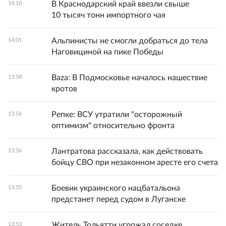
В Краснодарский край ввезли свыше
14:10
10 тысяч тонн импортного чая
Альпинисты не смогли добраться до тела
14:01
Наговициной на пике Победы
Baza: В Подмосковье началось нашествие
13:58
кротов
Репке: ВСУ утратили "осторожный
13:56
оптимизм" относительно фронта
Лантратова рассказала, как действовать
13:56
бойцу СВО при незаконном аресте его счета
Боевик украинского нацбатальона
13:55
предстанет перед судом в Луганске
Житель Тольятти угрожал соседке
13:53