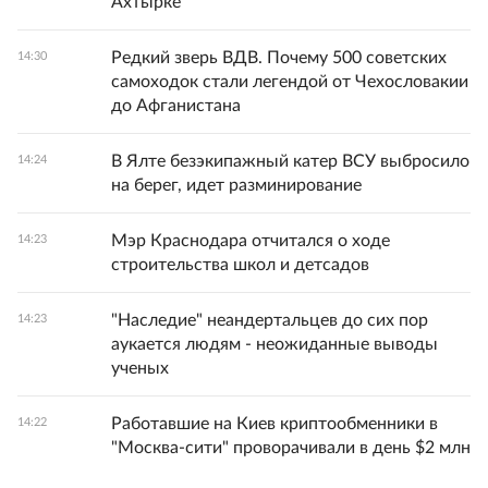
Ахтырке
Редкий зверь ВДВ. Почему 500 советских
14:30
самоходок стали легендой от Чехословакии
до Афганистана
В Ялте безэкипажный катер ВСУ выбросило
14:24
на берег, идет разминирование
Мэр Краснодара отчитался о ходе
14:23
строительства школ и детсадов
"Наследие" неандертальцев до сих пор
14:23
аукается людям - неожиданные выводы
ученых
Работавшие на Киев криптообменники в
14:22
"Москва-сити" проворачивали в день $2 млн