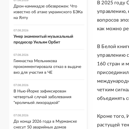
07.08.2026
В 2025 году 
Дрон-камикадзе обезврежен: Что
управлению, 
известно об атаке украинского БЭКа
на Ялту
вопросов эпо
как можно ре
07.08.2026
Умер знаменитый музыкальный
продюсер Уильям Орбит
В Белой книг
управлению с
07.08.2026
Гимнастка Мельникова
160 стран и 
прокомментировала отказ в выдаче
присоединили
виз для участия в ЧЕ
международно
07.08.2026
четким сигна
В Нью-Йорке зафиксирован
четвертый случай заболевания
объединять с
"кроличьей лихорадкой"
Кроме того, 
07.08.2026
До конца 2026 года в Мурманске
растущей те
снесут 50 аварийных домов