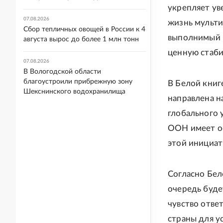
укрепляет ув
07.08.2026
жизнь мульти
Сбор тепличных овощей в России к 4
выполнимый п
августа вырос до более 1 млн тонн
ценную стаби
07.08.2026
В Вологодской области
благоустроили прибрежную зону
В Белой книг
Шекснинского водохранилища
направлена н
глобального 
ООН имеет о
этой инициат
Согласно Бел
очередь буде
чувство ответ
страны для у