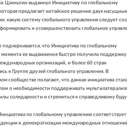
Си Цзиньпин выдвинул Инициативу по глобальному
которая предлагает китайское решение двух насущны
хи: какую систему глобального управления следует соз
формировать и усовершенствовать глобальное управл
е подчеркивается, что Инициатива по глобальному
 момента ее выдвижения быстро получила поддержку
международных организаций, и более 60 стран
сь к Группе друзей глобального управления. В
м сообществе полагают, что данная инициатива стал
лом о необходимости поддерживать мультилатерализ
илы солидарности и стремиться к справедливому буд
Инициатива по глобальному управлению соответствует
нденции к демократизации международных отношени