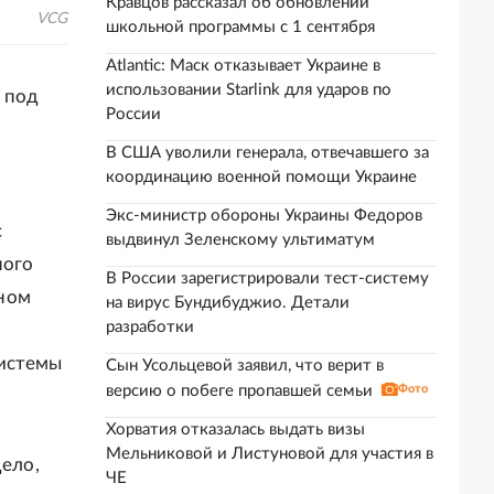
Кравцов рассказал об обновлении
VCG
школьной программы с 1 сентября
Atlantic: Маск отказывает Украине в
использовании Starlink для ударов по
 под
России
В США уволили генерала, отвечавшего за
координацию военной помощи Украине
Экс-министр обороны Украины Федоров
с
выдвинул Зеленскому ультиматум
ного
В России зарегистрировали тест-систему
дном
на вирус Бундибуджио. Детали
разработки
системы
Сын Усольцевой заявил, что верит в
версию о побеге пропавшей семьи
Фото
Хорватия отказалась выдать визы
Мельниковой и Листуновой для участия в
дело,
ЧЕ