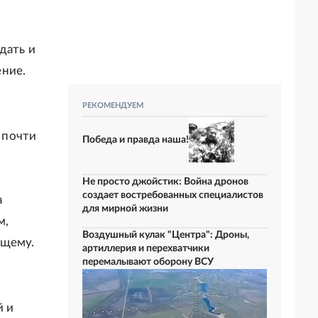
х
дать и
ение.
РЕКОМЕНДУЕМ
 почти
Победа и правда наша!
Не просто джойстик: Война дронов
создает востребованных специалистов
а
для мирной жизни
м,
Воздушный кулак "Центра": Дроны,
ущему.
артиллерия и перехватчики
перемалывают оборону ВСУ
й и