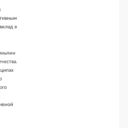
я
ктивным
вклад в
зиньпин
чества.
нципах
о
ого
ивной