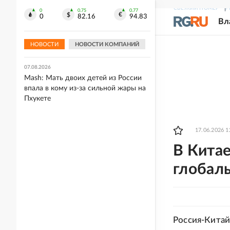
СВЕЖИЙ НОМЕР
Р
0
0.75
0.77
07.08.2026
0
82.16
94.83
Вл
В ряде стран Европы в высохших
руслах рек найдены предметы
Второй мировой
НОВОСТИ
НОВОСТИ КОМПАНИЙ
07.08.2026
Mash: Мать двоих детей из России
впала в кому из-за сильной жары на
Пхукете
17.06.2026 1
В Китае
глобал
Россия-Китай