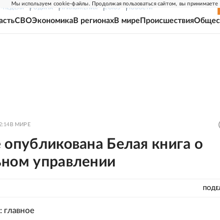
Мы используем cookie-файлы. Продолжая пользоваться сайтом, вы принимаете
Г-НЕДЕЛЯ
РОДИНА
ПРИЛОЖЕНИЯ
СОЮЗ
НОВОСТИ
асть
СВО
Экономика
В регионах
В мире
Происшествия
Общес
2:14
В МИРЕ
 опубликована Белая книга о
ьном управлении
ПОДЕ
: главное