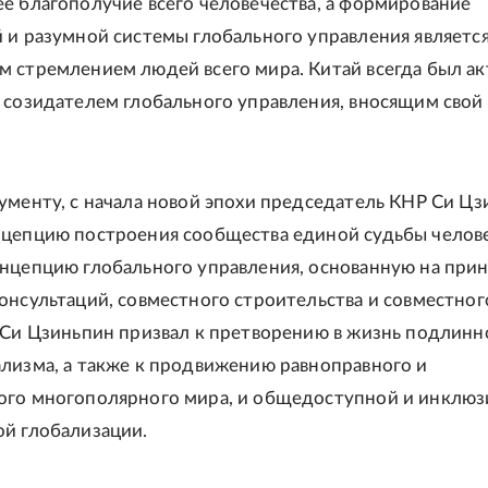
е благополучие всего человечества, а формирование
 и разумной системы глобального управления являетс
 стремлением людей всего мира. Китай всегда был а
 созидателем глобального управления, вносящим свой 
ументу, с начала новой эпохи председатель КНР Си Ц
цепцию построения сообщества единой судьбы челове
нцепцию глобального управления, основанную на при
онсультаций, совместного строительства и совместног
 Си Цзиньпин призвал к претворению в жизнь подлинн
лизма, а также к продвижению равноправного и
ого многополярного мира, и общедоступной и инклюз
й глобализации.