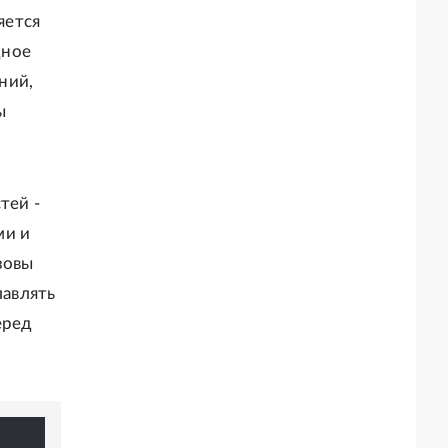
яется
дное
ний,
ы
тей -
ми и
зовы
лавлять
еред