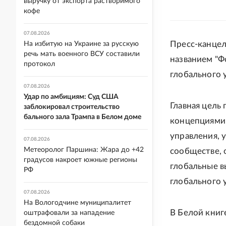
выручку от экспорта растворимого
кофе
07.08.2026
Пресс-канцел
На избитую на Украине за русскую
речь мать военного ВСУ составили
названием "Ф
протокол
глобального 
07.08.2026
Удар по амбициям: Суд США
Главная цель
заблокировал строительство
бального зала Трампа в Белом доме
концепциями,
управления, 
07.08.2026
Метеоролог Паршина: Жара до +42
сообществе, 
градусов накроет южные регионы
глобальные в
РФ
глобального 
07.08.2026
На Вологодчине муниципалитет
В Белой книг
оштрафовали за нападение
бездомной собаки