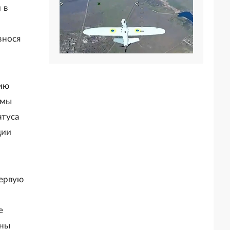
 в
внося
нию
емы
атуса
ции
первую
е
жны