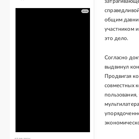
затрагивающе
справедливой
общим давним
участником и
это дело.
Согласно док
выдвинул кон
Продвигая ко
совместных к
пользования,
мультилатера
упорядоченн
экономическо