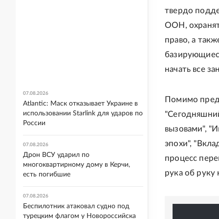
твердо подде
ООН, охранят
право, а так
базирующиеся
начать все за
07.08.2026
Помимо преди
Atlantic: Маск отказывает Украине в
использовании Starlink для ударов по
"Сегодняшний
России
вызовами", "
эпохи", "Вкла
07.08.2026
Дрон ВСУ ударил по
процесс пере
многоквартирному дому в Керчи,
рука об руку
есть погибшие
07.08.2026
Беспилотник атаковал судно под
турецким флагом у Новороссийска