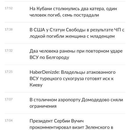
На Кубани столкнулись два катера, один
17:52
человек погиб, семь пострадали
В США у Статуи Свободы в результате ЧП с
17:38
лодкой погибли женщина с младенцем
Два человека ранены при повторном ударе
17:32
ВСУ по Белгороду
HaberDenizde: Владельцы атакованного
17:25
ВСУ турецкого сухогруза готовят иск к
Киеву
В столичном аэропорту Домодедово сняли
17:07
ограничения
Президент Сербии Вучич
17:04
прокомментировал визит Зеленского в