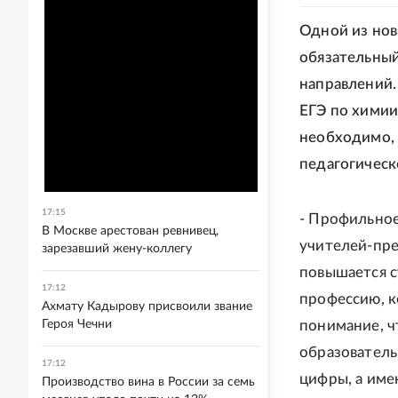
Одной из нов
обязательный
направлений.
ЕГЭ по химии
необходимо, 
педагогическ
17:15
- Профильное
В Москве арестован ревнивец,
учителей-пре
зарезавший жену-коллегу
повышается с
17:12
профессию, к
Ахмату Кадырову присвоили звание
Героя Чечни
понимание, ч
образователь
17:12
цифры, а име
Производство вина в России за семь