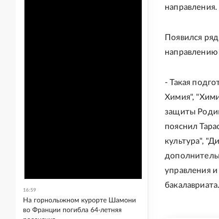
направления.
Появился ряд
направлению 
- Такая подг
Химия", "Хим
защиты Родин
пояснил Тара
культура", "Д
дополнительн
управления и
бакалавриата
16:59
На горнолыжном курорте Шамони
во Франции погибла 64-летняя