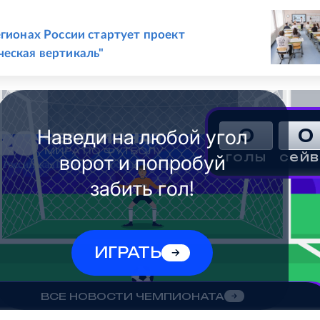
Е
егионах России стартует проект
еская вертикаль"
Наведи на любой угол
0
0
голы
сей
ворот и попробуй
забить гол!
ИГРАТЬ
ВСЕ НОВОСТИ ЧЕМПИОНАТА