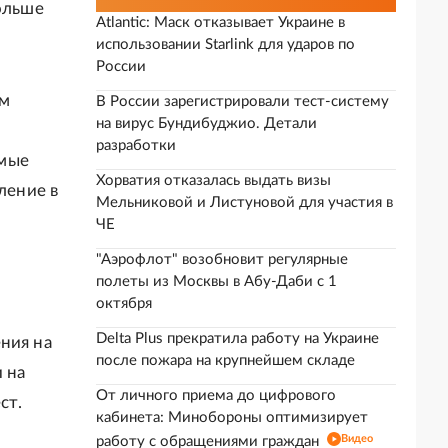
больше
Atlantic: Маск отказывает Украине в
использовании Starlink для ударов по
России
ом
В России зарегистрировали тест-систему
на вирус Бундибуджио. Детали
разработки
амые
Хорватия отказалась выдать визы
ление в
Мельниковой и Листуновой для участия в
ЧЕ
"Аэрофлот" возобновит регулярные
полеты из Москвы в Абу-Даби с 1
октября
Delta Plus прекратила работу на Украине
ния на
после пожара на крупнейшем складе
 на
От личного приема до цифрового
ст.
кабинета: Минобороны оптимизирует
Видео
работу с обращениями граждан