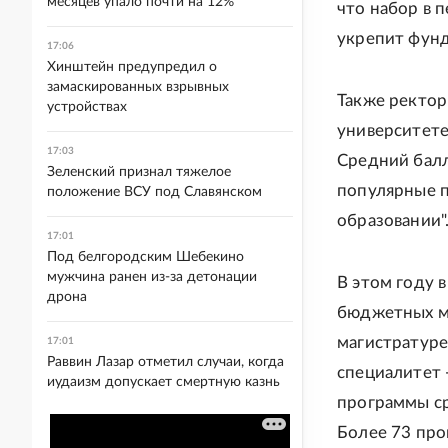
месяцев упало почти на 12%
что набор в 
укрепит фун
17:06
Хинштейн предупредил о
замаскированных взрывных
Также ректор
устройствах
университете
17:03
Средний балл 
Зеленский признал тяжелое
популярные п
положение ВСУ под Славянском
образовании"
17:01
Под белгородским Шебекино
мужчина ранен из-за детонации
В этом году 
дрона
бюджетных ме
магистратуре
17:01
Раввин Лазар отметил случаи, когда
специалитет 
иудаизм допускает смертную казнь
программы ср
Более 73 про