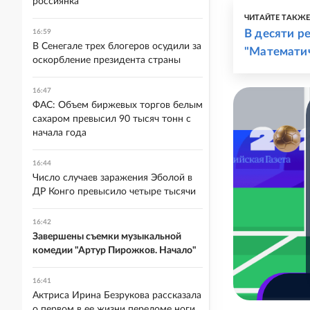
россиянка
ЧИТАЙТЕ ТАКЖ
В десяти р
16:59
В Сенегале трех блогеров осудили за
"Математич
оскорбление президента страны
16:47
ФАС: Объем биржевых торгов белым
сахаром превысил 90 тысяч тонн с
начала года
16:44
Число случаев заражения Эболой в
ДР Конго превысило четыре тысячи
16:42
Завершены съемки музыкальной
комедии "Артур Пирожков. Начало"
16:41
Актриса Ирина Безрукова рассказала
о первом в ее жизни переломе ноги