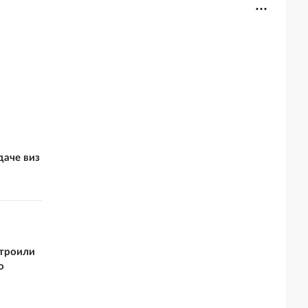
даче виз
строили
о