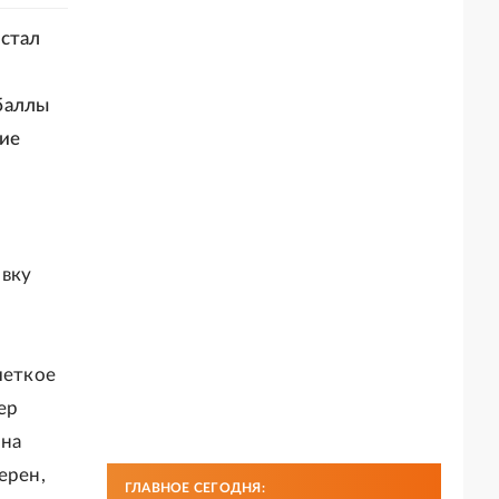
 стал
баллы
ние
овку
четкое
ер
 на
ерен,
ГЛАВНОЕ СЕГОДНЯ: