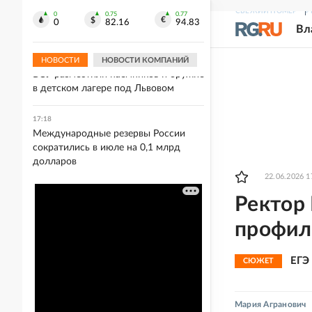
Байкер получил контузию после
СВЕЖИЙ НОМЕР
Р
столкновения с вороной на скорости
0
0.75
0.77
0
82.16
94.83
Вл
270 км/ч
НОВОСТИ
НОВОСТИ КОМПАНИЙ
17:26
ВСУ разместили наемников и оружие
в детском лагере под Львовом
17:18
Международные резервы России
сократились в июле на 0,1 млрд
долларов
22.06.2026 1
Ректор 
профил
ЕГЭ 
СЮЖЕТ
Мария Агранович