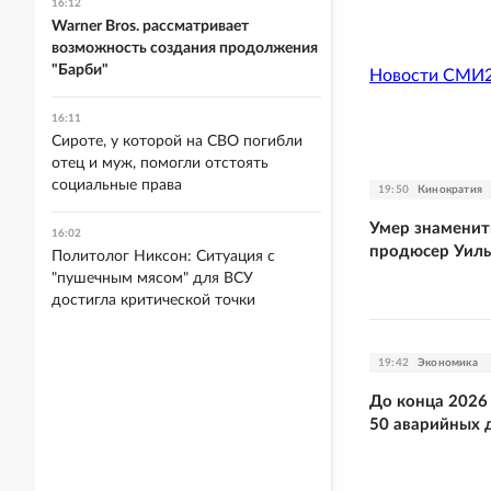
16:12
Warner Bros. рассматривает
возможность создания продолжения
"Барби"
Новости СМИ
16:11
Сироте, у которой на СВО погибли
отец и муж, помогли отстоять
социальные права
19:50
Кинократия
Умер знамени
16:02
продюсер Уил
Политолог Никсон: Ситуация с
"пушечным мясом" для ВСУ
достигла критической точки
19:42
Экономика
До конца 2026
50 аварийных 