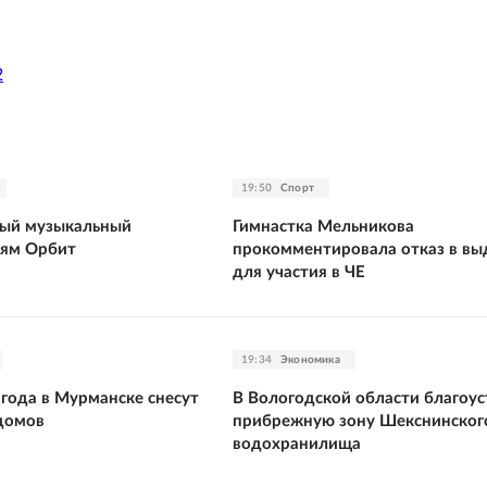
2
19:50
Спорт
тый музыкальный
Гимнастка Мельникова
ьям Орбит
прокомментировала отказ в вы
для участия в ЧЕ
19:34
Экономика
 года в Мурманске снесут
В Вологодской области благоу
домов
прибрежную зону Шекснинског
водохранилища