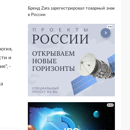
Бренд Zara зарегистрировал товарный знак
в России
огия,
сти и
е", -
ка