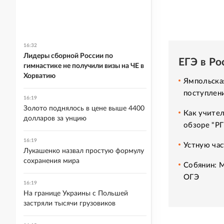
16:32
Лидеры сборной России по
ЕГЭ в Ро
гимнастике не получили визы на ЧЕ в
Хорватию
Ямпольска
поступлени
16:19
Золото поднялось в цене выше 4400
Как учител
долларов за унцию
обзоре "РГ
16:19
Устную час
Лукашенко назвал простую формулу
сохранения мира
Собянин: 
ОГЭ
16:19
На границе Украины с Польшей
застряли тысячи грузовиков