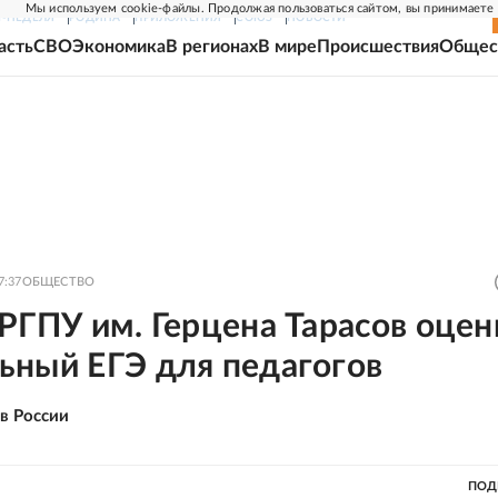
Мы используем cookie-файлы. Продолжая пользоваться сайтом, вы принимаете
Г-НЕДЕЛЯ
РОДИНА
ПРИЛОЖЕНИЯ
СОЮЗ
НОВОСТИ
асть
СВО
Экономика
В регионах
В мире
Происшествия
Общес
7:37
ОБЩЕСТВО
РГПУ им. Герцена Тарасов оце
ьный ЕГЭ для педагогов
в России
ПОД