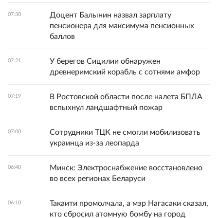
Доцент Балынин назвал зарплату
07:30
пенсионера для максимума пенсионных
баллов
У берегов Сицилии обнаружен
07:21
древнеримский корабль с сотнями амфор
В Ростовской области после налета БПЛА
07:19
вспыхнул ландшафтный пожар
Сотрудники ТЦК не смогли мобилизовать
07:00
украинца из-за леопарда
Минск: Электроснабжение восстановлено
06:40
во всех регионах Беларуси
Такаити промолчала, а мэр Нагасаки сказал,
06:10
кто сбросил атомную бомбу на город