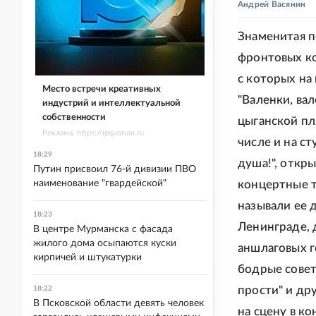
Андрей Васянин
Знаменитая п
фронтовых ко
с которых на
Место встречи креативных
"Валенки, ва
индустрий и интеллектуальной
собственности
цыганской пля
Реклама. https://ipquorum.ru
числе и на ст
18:29
душа!", откры
Путин присвоил 76-й дивизии ПВО
наименование "гвардейской"
концертные т
называли ее 
18:23
Ленинграде, 
В центре Мурманска с фасада
жилого дома осыпаются куски
аншлаговых г
кирпичей и штукатурки
бодрые совет
прости" и др
18:22
В Псковской области девять человек
на сцену в ко