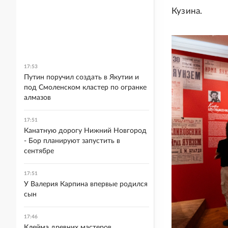
Кузина.
17:53
Путин поручил создать в Якутии и
под Смоленском кластер по огранке
алмазов
17:51
Канатную дорогу Нижний Новгород
- Бор планируют запустить в
сентябре
17:51
У Валерия Карпина впервые родился
сын
17:46
Клейма древних мастеров