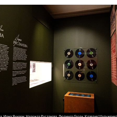
, Ирма Яунзем, Надежда Русланова, Людмила Геоли, Клавдия Шульженко