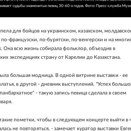
живает судьбы знаменитых певиц 30-60-х годов.
Фото: Пресс-служба Муз
пела для бойцов на украинском, казахском, молдавском
 по-французски, по-бурятски, по-венгерски и на многи
х. Она всю жизнь собирала фольклор, объездив в
ких экспедициях страну от Карелии до Казахстана.
ыла большая модница. В одной витрине выставки - ее
латья, в другой - дневник выступлений. "Успех большо
панбархатное" - такую запись певица сделала в своем
варя.
 такие пометки, чтобы в следующем концерте выйти в 
лась не повторяться, - замечает куратор выставки Евг