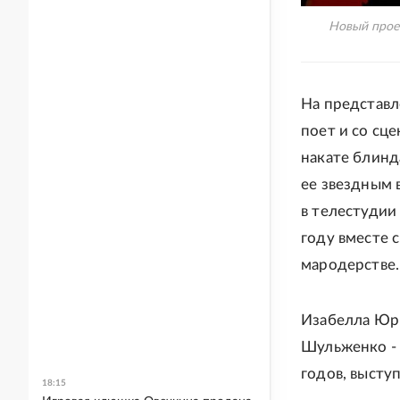
Новый прое
На представл
поет и со сц
накате блинд
ее звездным в
в телестудии 
году вместе 
мародерстве.
Изабелла Юрь
Шульженко - 
годов, высту
18:15