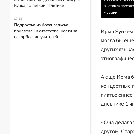
Кубка по легкой атлетике
выставка просле
музыки
17:55
Подростка из Архангельска
привлекли к ответственности за
Ирма Яунзем 
оскорбление учителей
могла бы еще
других языка
этнографичес
А еще Ирма б
концертные п
платье синее 
дневнике 1 ян
- Она делала
другом. Стара