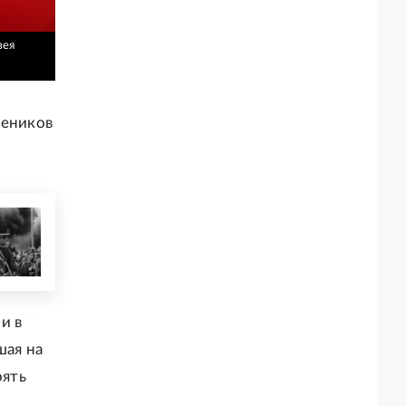
зея
чеников
и в
шая на
оять