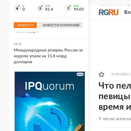
Wildberries продавцов
СВЕЖИЙ НОМЕР
Р
0
0.47
0.86
0
81.4
94.05
Вл
18:44
Начальники ТЦК на западе Украины
фиктивно завышали показатели
НОВОСТИ
НОВОСТИ КОМПАНИЙ
мобилизации
18:42
Международные резервы России за
неделю упали на 11,8 млрд
долларов
24.06.2026 1
Что пел
певицы 
время и
У песни женск