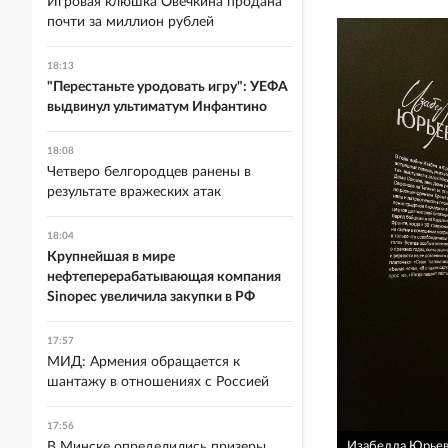
Игровая клюшка Овечкина продана
почти за миллион рублей
18:13
"Перестаньте уродовать игру": УЕФА
выдвинул ультиматум Инфантино
18:08
Четверо белгородцев ранены в
результате вражеских атак
18:04
Крупнейшая в мире
нефтеперерабатывающая компания
Sinopec увеличила закупки в РФ
17:57
МИД: Армения обращается к
шантажу в отношениях с Россией
17:56
В Минске определились призеры
Изабелла Юрьева