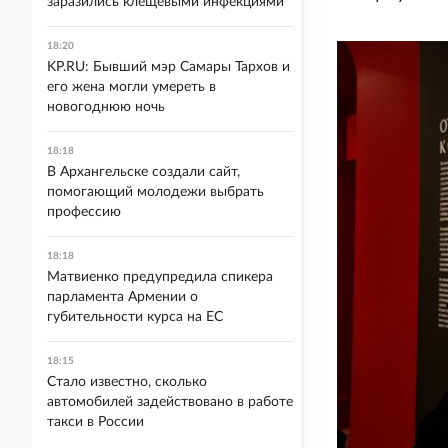
заразились клещевыми инфекциями
18:20
KP.RU: Бывший мэр Самары Тархов и
его жена могли умереть в
новогоднюю ночь
18:18
В Архангельске создали сайт,
помогающий молодежи выбрать
профессию
18:18
Матвиенко предупредила спикера
парламента Армении о
губительности курса на ЕС
18:15
Стало известно, сколько
автомобилей задействовано в работе
такси в России