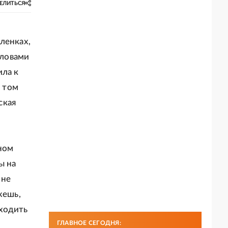
ЕЛИТЬСЯ
ленках,
словами
ила к
в том
ская
ном
ы на
 не
жешь,
ыходить
ГЛАВНОЕ СЕГОДНЯ: