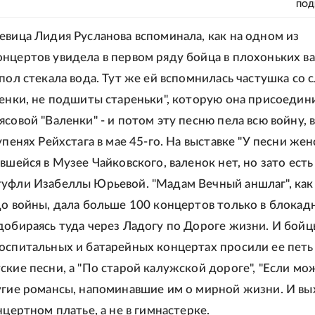
ПОД
евица Лидия Русланова вспоминала, как на одном из
нцертов увидела в первом ряду бойца в плохоньких ва
 пол стекала вода. Тут же ей вспомнилась частушка со 
ленки, не подшиты стареньки", которую она присоедин
совой "Валенки" - и потом эту песню пела всю войну, 
упенях Рейхстага в мае 45-го. На выставке "У песни жен
вшейся в Музее Чайковского, валенок нет, но зато есть
уфли Изабеллы Юрьевой. "Мадам Вечный аншлаг", как
до войны, дала больше 100 концертов только в блокад
добираясь туда через Ладогу по Дороге жизни. И бойц
оспитальных и батарейных концертах просили ее петь
ские песни, а "По старой калужской дороге", "Если мо
угие романсы, напоминавшие им о мирной жизни. И в
нцертном платье, а не в гимнастерке.