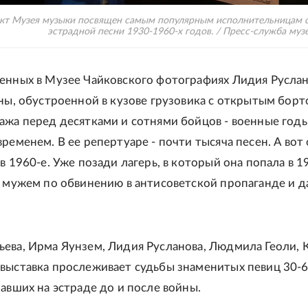
кт Музея музыки посвящен самым популярным исполнительницам 
эстрадной песни 1930-1960-х годов. / Пресс-служба муз
енных в Музее Чайковского фотографиях Лидия Русла
ены, обустроенной в кузове грузовика с открытым борто
ажа перед десятками и сотнями бойцов - военные год
ременем. В ее репертуаре - почти тысяча песен. А вот
в 1960-е. Уже позади лагерь, в который она попала в 1
с мужем по обвинению в антисоветской пропаганде и 
ева, Ирма Яунзем, Лидия Русланова, Людмила Геоли, 
выставка прослеживает судьбы знаменитых певиц 30-6
павших на эстраде до и после войны.