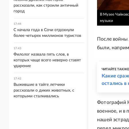
рассказали, как строили античный
город
В Музее Чайковс
музыки
17:44
С начала года в Сочи отдохнули
более четырех миллионов туристов
После войны 
были, наприм
17:43
Филолог назвала пять слов, в
которых чаще всего неверно ставят
ударение
ЧИТАЙТЕ ТАКЖ
Какие сраж
17:42
остались в
Выжившие в тайге летчики
рассказали о диких животных, с
которыми сталкивались
Фотографий К
военное, и в 
нашей эстраде
перед микроф