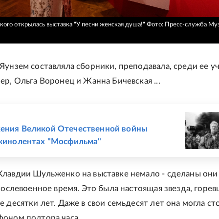
кого открылась выставка "У песни женская душа!"
Фото: Пресс-служба Му
Яунзем составляла сборники, преподавала, среди ее у
ер, Ольга Воронец и Жанна Бичевская ...
Е
ения Великой Отечественной войны
 кинолентах "Мосфильма"
лавдии Шульженко на выставке немало - сделаны они 
послевоенное время. Это была настоящая звезда, горев
 десятки лет. Даже в свои семьдесят лет она могла ст
оном полтора часа.