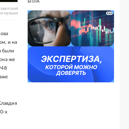
БПЛА
советской
ея музыки
нова
м, и на
ы были
 она же
948
даже
Клавдия
0-х