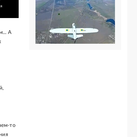
ея
... А
х
й,
чем-то
ения