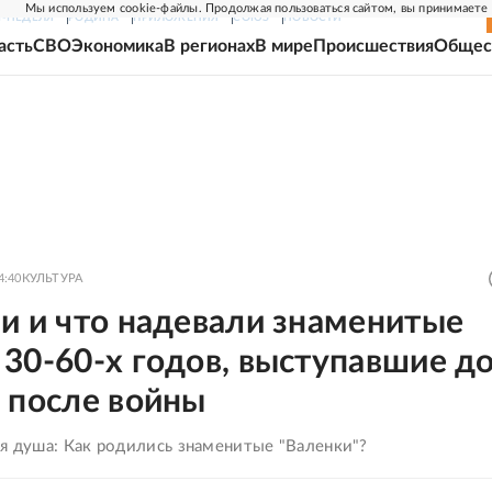
Мы используем cookie-файлы. Продолжая пользоваться сайтом, вы принимаете
Г-НЕДЕЛЯ
РОДИНА
ПРИЛОЖЕНИЯ
СОЮЗ
НОВОСТИ
асть
СВО
Экономика
В регионах
В мире
Происшествия
Общес
4:40
КУЛЬТУРА
и и что надевали знаменитые
30-60-х годов, выступавшие до
 после войны
ая душа: Как родились знаменитые "Валенки"?