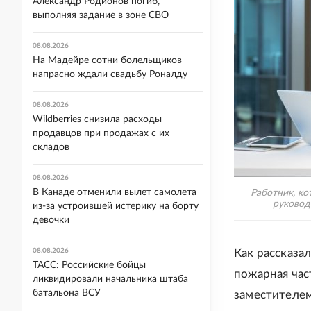
Александр Родионов погиб,
выполняя задание в зоне СВО
08.08.2026
На Мадейре сотни болельщиков
напрасно ждали свадьбу Роналду
08.08.2026
Wildberries снизила расходы
продавцов при продажах с их
складов
08.08.2026
В Канаде отменили вылет самолета
Работник, ко
руководс
из-за устроившей истерику на борту
девочки
08.08.2026
Как рассказал
ТАСС: Российские бойцы
пожарная час
ликвидировали начальника штаба
батальона ВСУ
заместителем