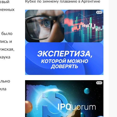
овый
Кубке по зимнему плаванию в Аргентине
иненных
у было
лись и
ужская,
наука
ильно
ила