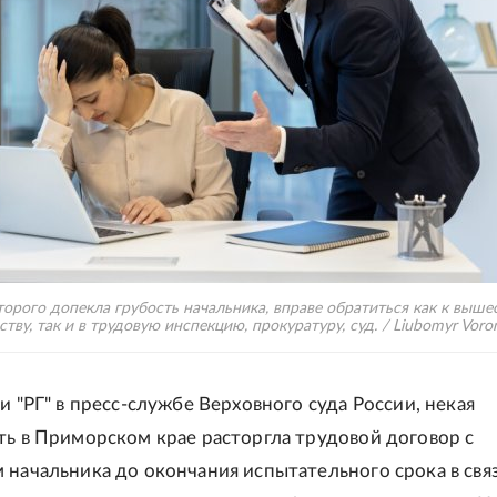
торого допекла грубость начальника, вправе обратиться как к выш
тву, так и в трудовую инспекцию, прокуратуру, суд. / Liubomyr Voron
и "РГ" в пресс-службе Верховного суда России, некая
ть в Приморском крае расторгла трудовой договор с
 начальника до окончания испытательного срока в связ