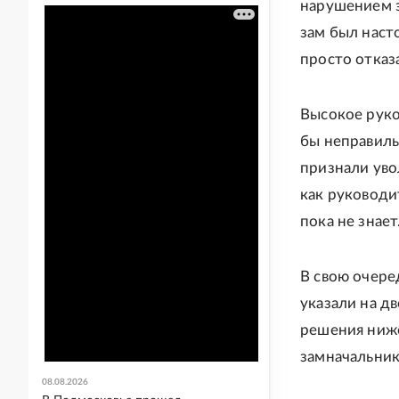
нарушением э
зам был наст
просто отказ
Высокое руко
бы неправиль
признали уво
как руководи
пока не знает
В свою очере
указали на д
решения ниже
замначальник
08.08.2026