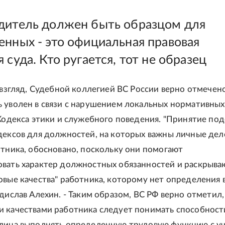
дитель должен быть образцом для
енных - это официальная правовая
 суда. Кто ругается, тот не образец
о взгляд, Судебной коллегией ВС России верно отмечено
 уволен в связи с нарушением локальных нормативных 
 Кодекса этики и служебного поведения. "Принятие по
дексов для должностей, на которых важны личные де
отника, обосновано, поскольку они помогают
вать характер должностных обязанностей и раскрыва
овые качества" работника, которому нет определения в
адислав Алехин. - Таким образом, ВС РФ верно отметил,
 качествами работника следует понимать способност
лица выполнять определенную трудовую функцию с у