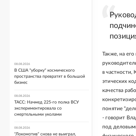
Руково
подчин
позиция
Также, на ег
руководитель
08.08.2026
В США "уборку" космического
в частности,
пространства превратят в большой
этических ко
бизнес
качества раб
08.08.2026
конкретизиро
ТАСС: Начмед 225-го полка ВСУ
понятие "дел
экспериментировала со
смертельными уколами
- говорит Вл
под деловыми
08.08.2026
"Локомотив" снова не выиграл,
физического 