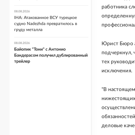
работника сл
08.08.2026
определенную
IHA: Атакованное ВСУ турецкое
судно Nadezhda превратилось в
профессионал
груду металла
Юрист Бюро а
08.08.2026
Байопик "Тони" с Антонио
подчеркнул, 
Бандерасом получил дублированный
тех руководи
трейлер
исключения.
"В настоящем
нижестоящих 
осуществлен
обязанностей
деловые качес