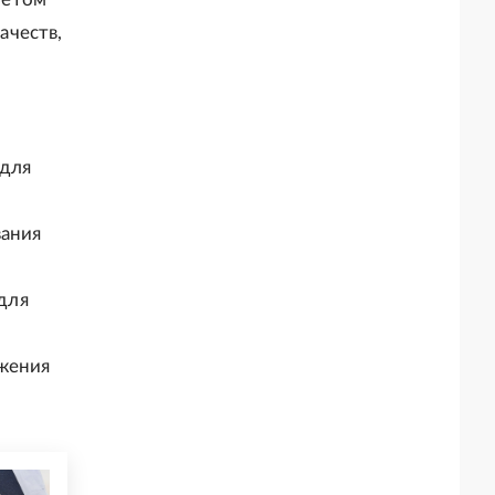
ачеств,
 для
вания
для
ржения