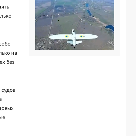
нять
олько
особо
лько на
ех без
 судов
е
довых
ые