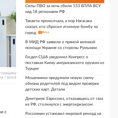
Силы ПВО за ночь сбили 153 БПЛА ВСУ
над 18 регионами РФ
Такаити промолчала, а мэр Нагасаки
сказал, кто сбросил атомную бомбу на
город
Фото
В МИД РФ заявили о прямой военной
помощи Украине со стороны Румынии
Госдеп США уведомил Конгресс о
поставках Киеву американского оружия из
Турции
естоящему
a / istock
Мошенники придумали новую схему
обмана родителей под видом проверки
детских карт. Детали
Дмитриев: Евросоюз, отказавшись от газа
из РФ, столкнулся с энергокризисом
и с
Россиянин установил мировой рекорд на