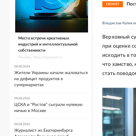
Пос
СЮЖЕТ
Владислав Кулико
Верховный су
Место встречи креативных
индустрий и интеллектуальной
при оценке с
собственности
исходить в то
Реклама. https://ipquorum.ru
что хамство,
08.08.2026
Жители Украины начали жаловаться
стать поводо
на дефицит продуктов в
супермаркетах
08.08.2026
ЦСКА и "Ростов" сыграли нулевую
ничью в Москве
08.08.2026
Журналист из Екатеринбурга