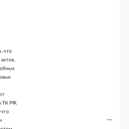
, что
актов,
добных
ловые
ют
 ТК РФ,
 что
и
четом