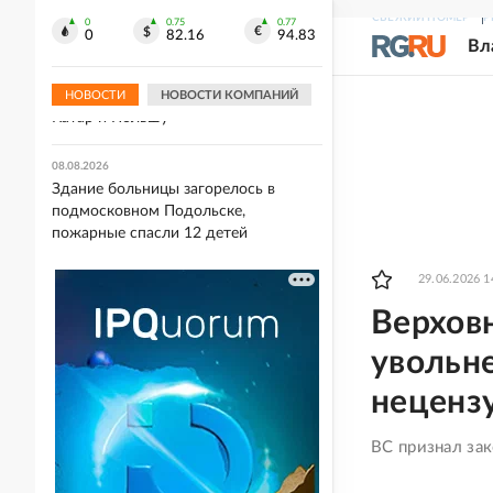
Лионеля Месси минутой молчания
СВЕЖИЙ НОМЕР
Р
0
0.75
0.77
0
82.16
94.83
Вл
08.08.2026
ТАСС: Иностранные наемники ВСУ
начали прибывать на Украину через
НОВОСТИ
НОВОСТИ КОМПАНИЙ
Катар и Польшу
08.08.2026
Здание больницы загорелось в
подмосковном Подольске,
пожарные спасли 12 детей
29.06.2026 1
Верхов
увольне
неценз
ВС признал за