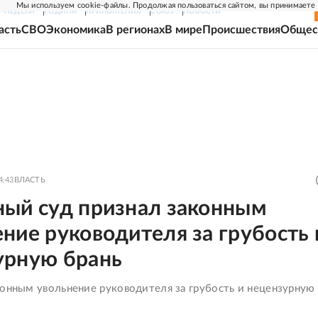
Мы используем cookie-файлы. Продолжая пользоваться сайтом, вы принимаете
Г-НЕДЕЛЯ
РОДИНА
ПРИЛОЖЕНИЯ
СОЮЗ
НОВОСТИ
асть
СВО
Экономика
В регионах
В мире
Происшествия
Общес
4:43
ВЛАСТЬ
ный суд признал законным
ние руководителя за грубость 
урную брань
конным увольнение руководителя за грубость и нецензурную