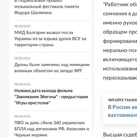
В Подмосковье прошел
"Работник об
музыкальный фестиваль памяти
Федора Шаляпина
сомнения в д
именно руков
08.08.2026
образцом про
МИД Болгарии вызвал посла
Украины из-за взрыва дрона ВСУ на
формированию
территории страны
морально-пси
08.08.2026
включающего 
Дроны были замечены над немецким
использовани
военным объектом на западе ФРГ
пересказываю
08.08.2026
Названа дата выхода фильма
"Завоевание Эйегона" - предыстории
ЧИТАЙТЕ ТАКЖ
"Игры престолов"
В России в
вахтовика
08.08.2026
ПВО за день сбила 360 украинских
БПЛА над регионами РФ, Азовским и
Высшая судеб
Черным морями