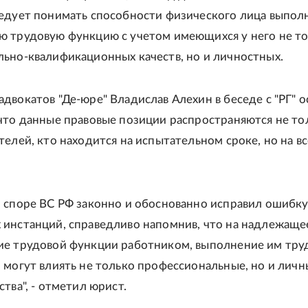
едует понимать способности физического лица выпол
 трудовую функцию с учетом имеющихся у него не т
ьно-квалификационных качеств, но и личностных.
двокатов "Де-юре" Владислав Алехин в беседе с "РГ" 
что данные правовые позиции распространяются не то
телей, кто находится на испытательном сроке, но на вс
 споре ВС РФ законно и обоснованно исправил ошибку
инстанций, справедливо напомнив, что на надлежаще
ие трудовой функции работником, выполнение им тру
 могут влиять не только профессиональные, но и личн
тва", - отметил юрист.