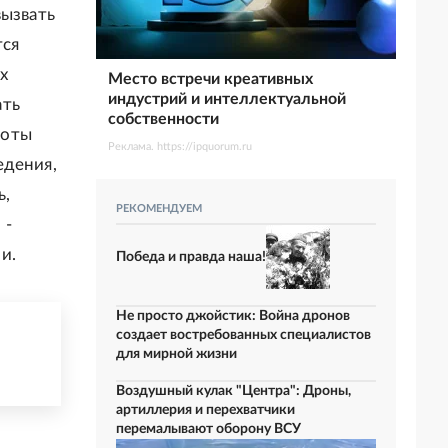
вызвать
тся
х
Место встречи креативных
индустрий и интеллектуальной
ать
собственности
боты
Реклама. https://ipquorum.ru
едения,
ь,
РЕКОМЕНДУЕМ
 -
и.
Победа и правда наша!
Не просто джойстик: Война дронов
создает востребованных специалистов
для мирной жизни
Воздушный кулак "Центра": Дроны,
артиллерия и перехватчики
перемалывают оборону ВСУ