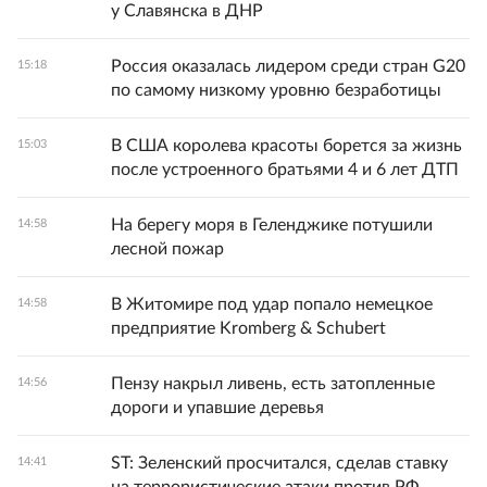
у Славянска в ДНР
Россия оказалась лидером среди стран G20
15:18
по самому низкому уровню безработицы
В США королева красоты борется за жизнь
15:03
после устроенного братьями 4 и 6 лет ДТП
На берегу моря в Геленджике потушили
14:58
лесной пожар
В Житомире под удар попало немецкое
14:58
предприятие Kromberg & Schubert
Пензу накрыл ливень, есть затопленные
14:56
дороги и упавшие деревья
ST: Зеленский просчитался, сделав ставку
14:41