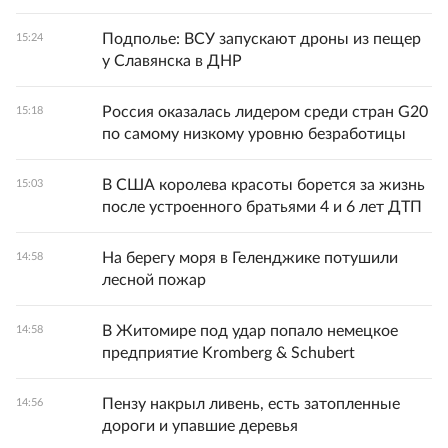
Подполье: ВСУ запускают дроны из пещер
15:24
у Славянска в ДНР
Россия оказалась лидером среди стран G20
15:18
по самому низкому уровню безработицы
В США королева красоты борется за жизнь
15:03
после устроенного братьями 4 и 6 лет ДТП
На берегу моря в Геленджике потушили
14:58
лесной пожар
В Житомире под удар попало немецкое
14:58
предприятие Kromberg & Schubert
Пензу накрыл ливень, есть затопленные
14:56
дороги и упавшие деревья