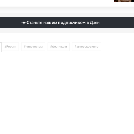
Станьте нашим подписчиком в Дзен
#
Россия
#
кинотеатры
#
фестивали
#
авторское кино