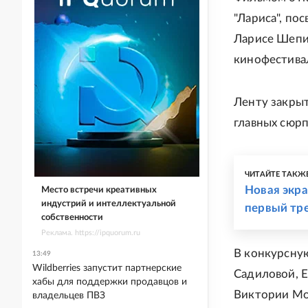
"Лариса", по
Ларисе Шепи
кинофестивал
Ленту закрыт
главных сюрп
ЧИТАЙТЕ ТАКЖ
Новая экра
Место встречи креативных
индустрий и интеллектуальной
первый тр
собственности
Реклама. https://ipquorum.ru
В конкурсну
13:49
Wildberries запустит партнерские
Садиловой, Е
хабы для поддержки продавцов и
Виктории Мо
владельцев ПВЗ