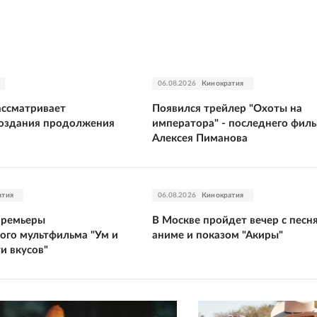
06.08.2026
Кинократия
ассматривает
Появился трейлер "Охоты на
создания продолжения
императора" - последнего фил
Алексея Пиманова
атия
06.08.2026
Кинократия
премьеры
В Москве пройдет вечер с песн
го мультфильма "Ум и
аниме и показом "Акиры"
и вкусов"