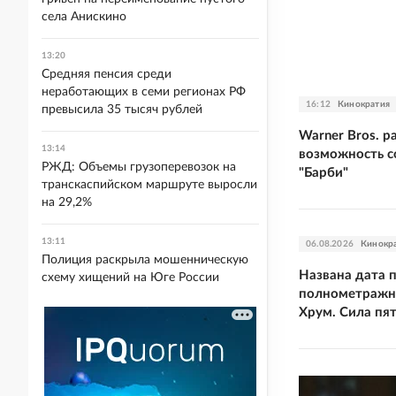
села Анискино
13:20
Средняя пенсия среди
неработающих в семи регионах РФ
16:12
Кинократия
превысила 35 тысяч рублей
Warner Bros. р
13:14
возможность 
РЖД: Объемы грузоперевозок на
"Барби"
транскаспийском маршруте выросли
на 29,2%
13:11
06.08.2026
Кинокр
Полиция раскрыла мошенническую
Названа дата 
схему хищений на Юге России
полнометражно
Хрум. Сила пят