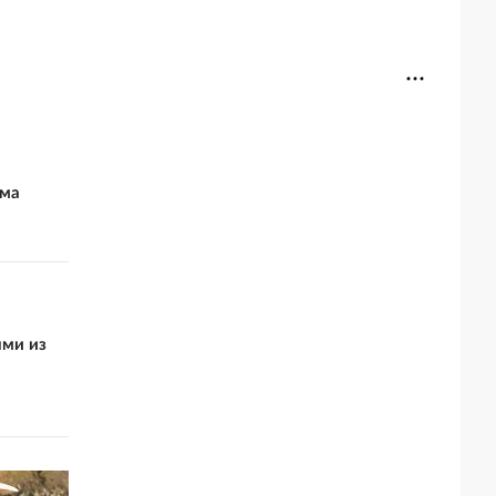
ьма
ями из