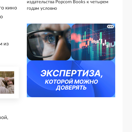
издательства Popcorn Books к четырем
го кино
годам условно
го
м из
вой,