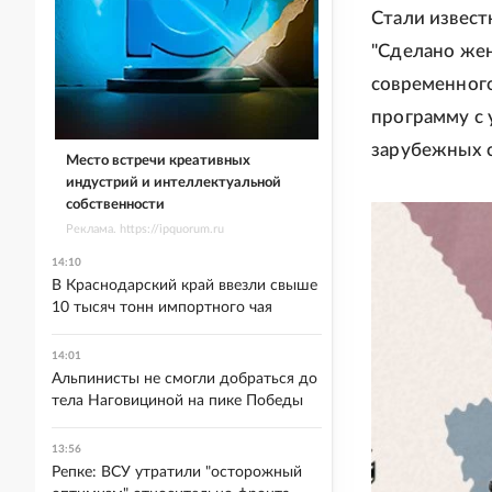
Стали извес
"Сделано же
современног
программу с 
зарубежных с
Место встречи креативных
индустрий и интеллектуальной
собственности
Реклама. https://ipquorum.ru
14:10
В Краснодарский край ввезли свыше
10 тысяч тонн импортного чая
14:01
Альпинисты не смогли добраться до
тела Наговициной на пике Победы
13:56
Репке: ВСУ утратили "осторожный