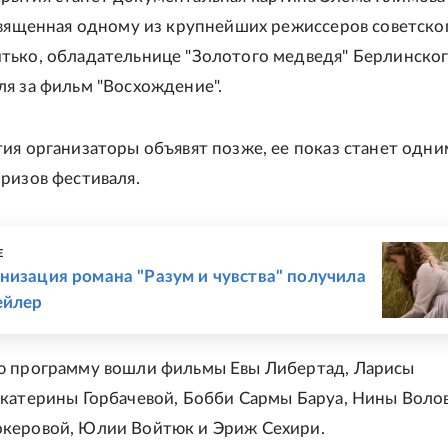
священная одному из крупнейших режиссеров советско
тько, обладательнице "Золотого медведя" Берлинско
я за фильм "Восхождение".
ия организаторы объявят позже, ее показ станет одни
ризов фестиваля.
Е
низация романа "Разум и чувства" получила
ейлер
ю программу вошли фильмы Евы Либертад, Ларисы
катерины Горбачевой, Бобби Сармы Баруа, Нины Воло
керовой, Юлии Войтюк и Эриж Сехири.