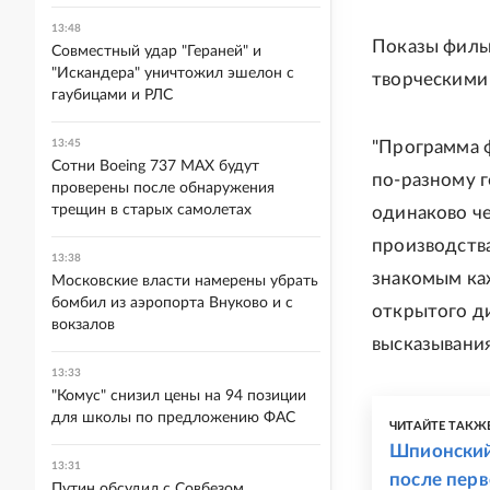
13:48
Показы фильм
Совместный удар "Гераней" и
"Искандера" уничтожил эшелон с
творческими
гаубицами и РЛС
"Программа ф
13:45
Сотни Boeing 737 MAX будут
по-разному г
проверены после обнаружения
трещин в старых самолетах
одинаково че
производств
13:38
знакомым ка
Московские власти намерены убрать
бомбил из аэропорта Внуково и с
открытого ди
вокзалов
высказывания
13:33
"Комус" снизил цены на 94 позиции
для школы по предложению ФАС
ЧИТАЙТЕ ТАКЖ
Шпионский
13:31
после перв
Путин обсудил с Совбезом