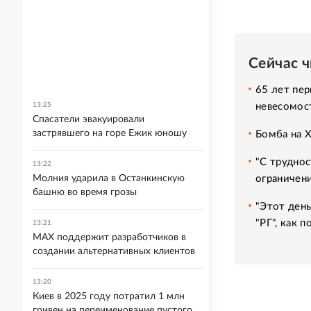
Сейчас 
65 лет пер
невесомос
13:25
Спасатели эвакуировали
застрявшего на горе Ежик юношу
Бомба на 
"С труднос
13:22
ограничени
Молния ударила в Останкинскую
башню во время грозы
"Этот день
"РГ", как 
13:21
MAX поддержит разработчиков в
создании альтернативных клиентов
13:20
Киев в 2025 году потратил 1 млн
гривен на переименование пустого