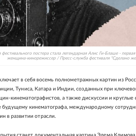
 фестивального постера стала легендарная Алис Ги-Блаше - первая
женщина-кинорежиссер / Пресс-служба фестиваля "Сделано ж
лючает в себя восемь полнометражных картин из Росс
нции, Туниса, Катара и Индии, созданных при ключев
ин-кинематографистов, а также дискуссии и круглые 
 будущему кинематографа, международному сотрудн
н в развитии отрасли.
рытия станет документальная картина Элема Климова