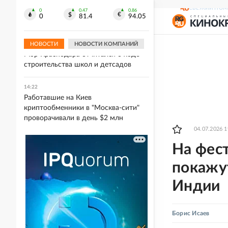
"Герани" атаковали место сборки
СВЕЖИЙ НОМ
двигателей для БПЛА ВСУ в сумской
0
0.47
0.86
0
81.4
94.05
Ахтырке
НОВОСТИ
НОВОСТИ КОМПАНИЙ
14:23
Мэр Краснодара отчитался о ходе
строительства школ и детсадов
14:22
Работавшие на Киев
криптообменники в "Москва-сити"
проворачивали в день $2 млн
04.07.2026 1
На фес
покажу
Индии
Борис Исаев