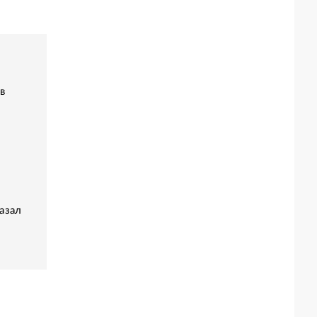
в
азал