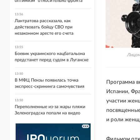
оптимизм" относительно фронта
13:56
Лантратова рассказала, как
действовать бойцу СВО при
незаконном аресте его счета
13:55
Боевик украинского нацбатальона
Лицом
предстанет перед судом в Луганске
13:50
В МФЦ Пензы появилась точка
Программа вк
экспресс-скрининга самочувствия
Испании, Фра
участии женщ
13:50
Переполненные из-за жары пляжи
посвященные
Зеленоградска попали на видео
и роли женщи
Фильмом отк