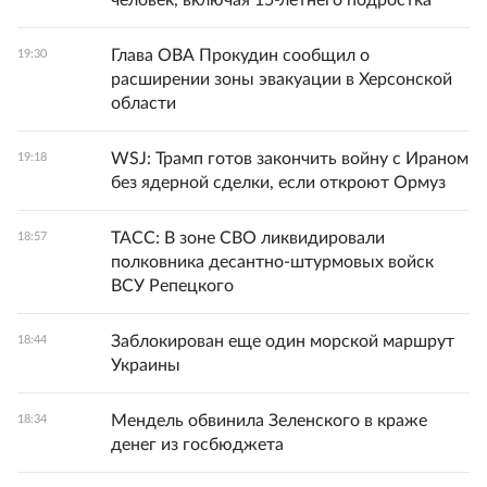
человек, включая 15-летнего подростка
Глава ОВА Прокудин сообщил о
19:30
расширении зоны эвакуации в Херсонской
области
WSJ: Трамп готов закончить войну с Ираном
19:18
без ядерной сделки, если откроют Ормуз
ТАСС: В зоне СВО ликвидировали
18:57
полковника десантно-штурмовых войск
ВСУ Репецкого
Заблокирован еще один морской маршрут
18:44
Украины
Мендель обвинила Зеленского в краже
18:34
денег из госбюджета