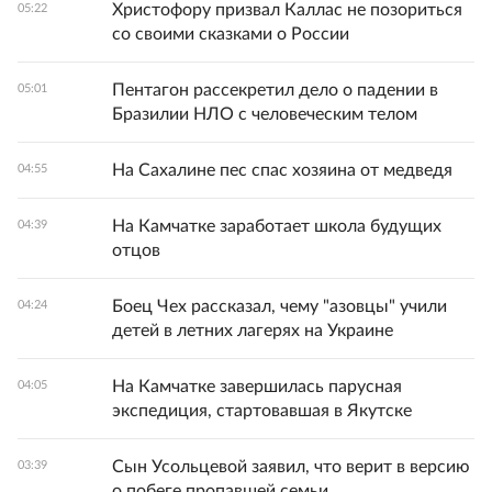
Христофору призвал Каллас не позориться
05:22
со своими сказками о России
Пентагон рассекретил дело о падении в
05:01
Бразилии НЛО с человеческим телом
На Сахалине пес спас хозяина от медведя
04:55
На Камчатке заработает школа будущих
04:39
отцов
Боец Чех рассказал, чему "азовцы" учили
04:24
детей в летних лагерях на Украине
На Камчатке завершилась парусная
04:05
экспедиция, стартовавшая в Якутске
Сын Усольцевой заявил, что верит в версию
03:39
о побеге пропавшей семьи