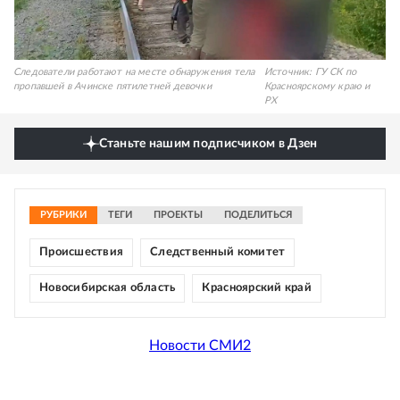
Следователи работают на месте обнаружения тела
Источник:
ГУ СК по
пропавшей в Ачинске пятилетней девочки
Красноярскому краю и
РХ
Станьте нашим подписчиком в Дзен
РУБРИКИ
ТЕГИ
ПРОЕКТЫ
ПОДЕЛИТЬСЯ
Происшествия
Следственный комитет
Новосибирская область
Красноярский край
Новости СМИ2